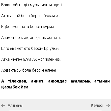
Бала тойы - дін мұсылман міндеті.
Атына сай бола берсін баламыз,
Еңбегімен арта берсін құрметі!
Азамат боп, ақтап қазақ сенімін,
Елге қызмет ете берсін Ер ұлың!
Атқа мінген ұлға Ақ жол тілейміз,
Ардақтысы бола берсін елінің!
Ақ тілекпен, ақниет, ақжолдас ағаларың атынан
Қазыбек Иса
Алдыңғы
Келесі