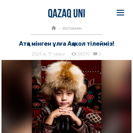
ФОТОБАЯН
Атқа мінген ұлға Ақ жол тілейміз!
2024 ж. 17 тамыз
38390
0