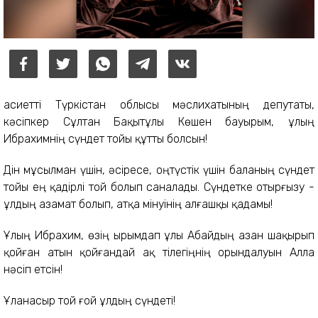
Қасиетті Түркістан облысы мәслихатының депутаты,
кәсіпкер Сұлтан Бақытұлы Көшен бауырым, ұлың
Ибрахимнің сүндет тойы құтты болсын!
Дін мұсылман үшін, әсіресе, оңтүстік үшін баланың сүндет
тойы ең қадірлі той болып саналады. Сүндетке отырғызу -
ұлдың азамат болып, атқа мінуінің алғашқы қадамы!
Ұлың Ибрахим, өзің ырымдап ұлы Абайдың азан шақырып
қойған атын қойғандай ақ тілегіңнің орындалуын Алла
нәсіп етсін!
Ұланасыр той ғой ұлдың сүндеті!