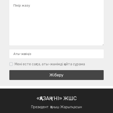
Мені есте сақта, аты-жөнімді қайта сұрама
«ҚАЗАҚ ҮНІ» ЖШС
Президент: Қаныш Жарылқасын