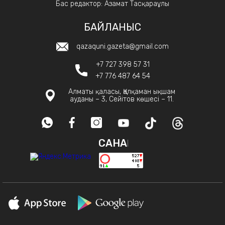
Бас редактор: Азамат Тасқараұлы
БАЙЛАНЫС
qazaquni.gazeta@gmail.com
+7 727 398 57 31
+7 776 487 64 54
Алматы қаласы, Қалқаман ықшам
ауданы – 3, Сейітов көшесі – 11.
САНАҚ