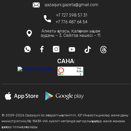
qazaquni.gazeta@gmail.com
+7 727 398 57 31
+7 776 487 64 54
Алматы қаласы, Қалқаман ықшам
ауданы – 3, Сейітов көшесі – 11.
САНАҚ
© 2009-2026 Qazaquni.kz ақпараттық агенттігі, ҚР Инвестициялар және даму
министрлігінің № 15439-ИА куәлігі негізінде авторлық құқықтар және жанама
құқықтар толық сақталады.