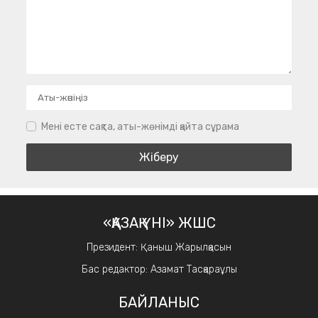
Мені есте сақта, аты-жөнімді қайта сұрама
«ҚАЗАҚ ҮНІ» ЖШС
Президент: Қаныш Жарылқасын
Бас редактор: Азамат Тасқараұлы
БАЙЛАНЫС