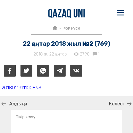
PDF НҰСҚА
22 қаңтар 2018 жыл №2 (769)
2018 ж. 22 қаңтар
2798
1
2018011911100893
Алдыңғы
Келесі