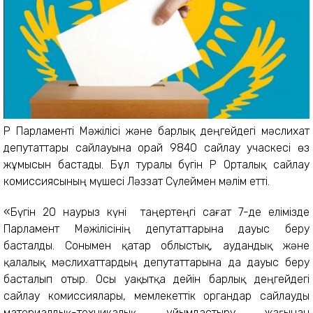
ҚР Парламенті Мәжілісі және барлық деңгейдегі мәслихат
депутаттары сайлауына орай 9840 сайлау учаскесі өз
жұмысын бастады. Бұл туралы бүгін ҚР Орталық сайлау
комиссиясының мүшесі Ләззат Сүлеймен мәлім етті.
«Бүгін 20 наурыз күні таңертеңгі сағат 7-де елімізде
Парламент Мәжілісінің депутаттарына дауыс беру
басталды. Сонымен қатар облыстық, аудандық және
қалалық мәслихаттардың депутаттарына да дауыс беру
басталып отыр. Осы уақытқа дейін барлық деңгейдегі
сайлау комиссиялары, мемлекеттік органдар сайлауды
материалдық-техникалық ұйымдастыру жағынан