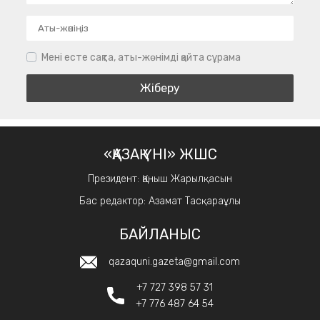
Мені есте сақта, аты-жөнімді қайта сұрама
«ҚАЗАҚ ҮНІ» ЖШС
Президент: Қаныш Жарылқасын
Бас редактор: Азамат Тасқараұлы
БАЙЛАНЫС
qazaquni.gazeta@gmail.com
+7 727 398 57 31
+7 776 487 64 54