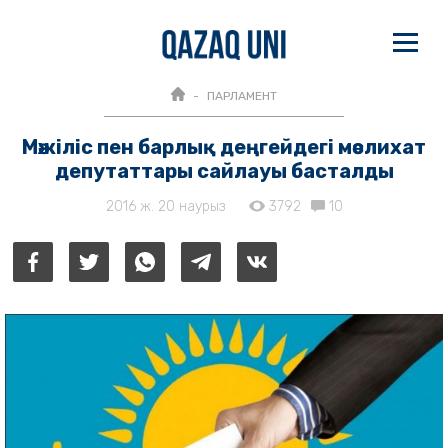
ПАРЛАМЕНТ
Мәжіліс пен барлық деңгейдегі мәслихат
депутаттары сайлауы басталды
2016 ж. 20 наурыз
3792
10