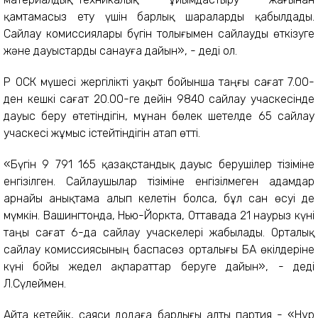
қамтамасыз ету үшін барлық шараларды қабылдады.
Сайлау комиссиялары бүгін толығымен сайлауды өткізуге
және дауыстарды санауға дайын», - деді ол.
ҚР ОСК мүшесі жергілікті уақыт бойынша таңғы сағат 7.00-
ден кешкі сағат 20.00-ге дейін 9840 сайлау учаскесінде
дауыс беру өтетіндігін, мұнан бөлек шетелде 65 сайлау
учаскесі жұмыс істейтіндігін атап өтті.
«Бүгін 9 791 165 қазақстандық дауыс берушілер тізіміне
енгізілген. Сайлаушылар тізіміне енгізілмеген адамдар
арнайы анықтама алып келетін болса, бұл сан өсуі де
мүмкін. Вашингтонда, Нью-Йоркта, Оттавада 21 наурыз күні
таңы сағат 6-да сайлау учаскелері жабылады. Орталық
сайлау комиссиясының баспасөз орталығы БАҚ өкілдеріне
күні бойы жедел ақпараттар беруге дайын», - деді
Л.Сүлеймен.
Айта кетейік, саяси додаға барлығы алты партия - «Нұр