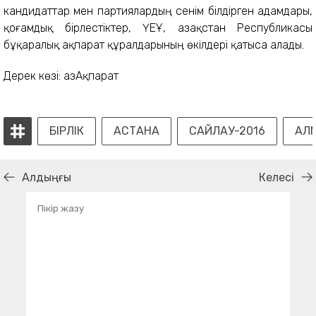
кандидаттар мен партиялардың сенім білдірген адамдары,
қоғамдық бірлестіктер, ҮЕҰ, Қазақстан Республикасы
бұқаралық ақпарат құралдарының өкілдері қатыса алады.
Дерек көзі: ҚазАқпарат
БІРЛІК
АСТАНА
САЙЛАУ-2016
АЛ
Алдыңғы
Келесі