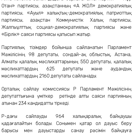
Отан» партиясы, Қазақстанның «АҚ ЖОЛ» демократиялық
партиясы, «Ауыл» халықтық-демократиялық патриоттық
партиясы, Қазақстан Коммунистік Халық партиясы,
Жалпыұлттық социал-демократиялық партиясы және
«Бірлік» саяси партиясы қатысып жатыр.
Партиялық тізімдер бойынша сайланатын Парламент
Мәжілісінің 98 депутаты, сондай-ақ облыстық, Астана,
Алматы қалалық мәслихаттарының 550 депутаты, қалалық
мәслихаттардың 625 депутаты және аудандық
мәслихаттардың 2160 депутаты сайланады.
Орталық сайлау комиссиясы ҚР Парламент Мәжілісінің
депутаттығына үміткер ретінде алты саяси партияның
атынан 234 кандидатты тіркеді.
ҚР-дағы сайлауды 964 халықаралық байқаушы
қадағалайтын болады. Сонымен қатар ол дауыс беру
барысы мен дауыстарды санау рәсімін байқауға