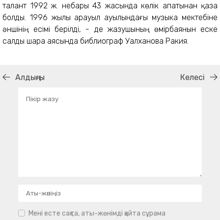
талант 1992 ж. небары 43 жасында көлік апатынан қаза
болды. 1996 жылы Қарауыл ауылындағы музыка мектебіне
әншінің есімі берілді, - де жазушының өмірбаянын еске
салды шара аясында библиограф Уалханова Ракия.
Алдыңғы
Келесі
Мені есте сақта, аты-жөнімді қайта сұрама