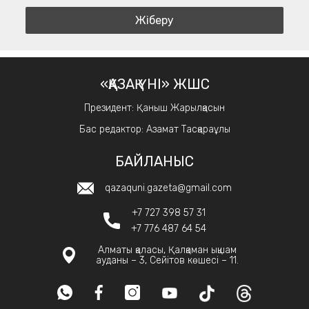
«ҚАЗАҚ ҮНІ» ЖШС
Президент: Қаныш Жарылқасын
Бас редактор: Азамат Тасқараұлы
БАЙЛАНЫС
qazaquni.gazeta@gmail.com
+7 727 398 57 31
+7 776 487 64 54
Алматы қаласы, Қалқаман ықшам
ауданы – 3, Сейітов көшесі – 11.