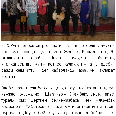
ҚазКСР-нің еңбек сіңірген артисі, ұлттық өнердің дамуына
ерен үлес қосқан дарын иесі Жәнібек Кәрменовтың 70
жылдығына орай Шығыс Қазақстан облыстық
кітапханасында «Үнің кетпес құлақтан...» атты әдеби-
сазды кеші өтті, - деп хабарлайды "Қазақ үні" ақпарат
агенттігі.
Әдеби-сазды кеш барысында қатысушыларға әншінің сүт
кенжесі журналист Шаһ-Керім Жәнібекұлының әкесі
туралы сыр шерткен бейнежазбасы мен «Жәнібек
Кәрменов», «Жәнібек ән салады» кітаптарының авторы,
журналист Дәулет Сейсенұлының естелігінен бейнесюжет