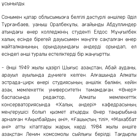
ұсынылды.
Сонымен қатар облысымызға белгілі дәстүрлі әншілер Әділ
Тұрғанбаев, Қуаныш Оралбекұлы, ағайынды Абдуллиндер
атындағы өнер колледжінің студенті Елдос Мұңғылбек
халық есінде бірегей дауысымен мәңгіге сақталған өнер
майталманының орындауындағы әндерді орындап, ел
есіндегі әнші туралы естеліктерді бір жаңғыртты.
- Әнші 1949 жылы қазіргі Шығыс Қазақстан, Абай ауданы,
Қарауыл ауылында дүниеге келген. Алғашында Алматы
эстрада-цирк өнері студиясының әншілік бөлімін, кейін
Қазақ мемлекеттік университетін тәмамдаған. «Өнер»
баспасында редактор, Алматы мемлекеттік
консерваториясында «Халық әндері» кафедрасының
меңгерушісі болып қызмет атқарды. Өнер тақырыбына
арналған «Ақылбайдың әні», «Ғашықтың тілі», «Махаббат
әні» атты кітаптары жарық көрді. 1984 жылы әншіге
Қазақстан Ленин комсомолы сыйлығы берілді. Тағдырлы