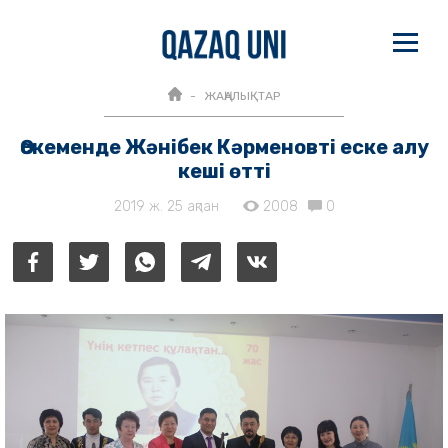
ЖАҢАЛЫҚТАР
Өскеменде Жәнібек Кәрменовті еске алу
кеші өтті
2019 ж. 25 ақпан
2008
0