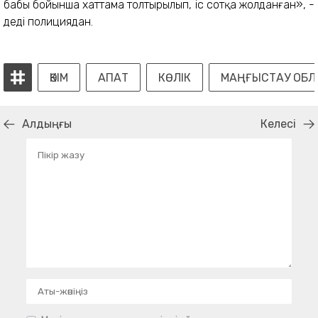
бабы бойынша хаттама толтырылып, іс сотқа жолданған», -
деді полициядан.
ӘКІМ
АПАТ
КӨЛІК
МАҢҒЫСТАУ ОБ
Алдыңғы
Келесі