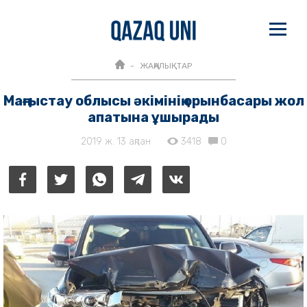
ЖАҢАЛЫҚТАР
Маңғыстау облысы әкімінің орынбасары жол
апатына ұшырады
2019 ж. 13 ақпан
3418
0