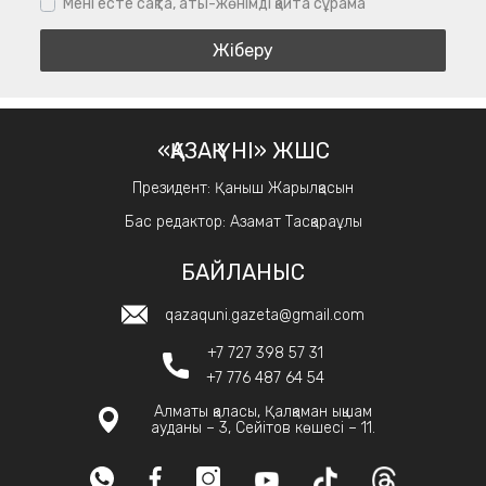
Мені есте сақта, аты-жөнімді қайта сұрама
«ҚАЗАҚ ҮНІ» ЖШС
Президент: Қаныш Жарылқасын
Бас редактор: Азамат Тасқараұлы
БАЙЛАНЫС
qazaquni.gazeta@gmail.com
+7 727 398 57 31
+7 776 487 64 54
Алматы қаласы, Қалқаман ықшам
ауданы – 3, Сейітов көшесі – 11.