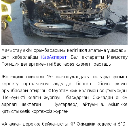
Маңғыстау әкімі орынбасарының көлігі жол апатына ұшырады,
деп хабарлайды
ҚазАқпарат
. Бұл ақпаратты Маңғыстау
Полиция департаментінің баспасөз қызметі растады.
Жол-көлік оқиғасы 15-шағынаудандағы халыққа қызмет
көрсету орталығының алдында болған. Облыс әкімінің
орынбасары отырған «Toyota» жүк көлігімен соқтығысқан.
Шенеуніктің көлігін жүргізуші басқарған. Оқиғадан ешкім
зардап шекпеген. Куәгерлердің айтуынша, әкімдікке
қатысты көлік кортежсіз жүрген.
«Аталған дерекке байланысты ҚР Әкімшілік кодексінің 610-