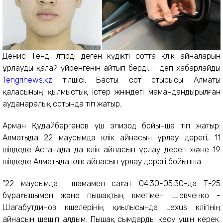
Денис Тенді өлтірді деген күдікті сотта көлік айналарын
ұрлауды қалай үйренгенін айтып берді, - деп хабарлайды
Tengrinews.kz
тілшісі. Басты сот отырысы Алматы
қаласының қылмыстық істер жөніндегі мамандандырылған
ауданаралық сотында өтіп жатыр.
Арман Құдайбергенов үш эпизод бойынша өтіп жатыр:
Алматыда 22 маусымда көлік айнасын ұрлау дерегі, 11
шілдеде Астанада да көлік айнасын ұрлау дерегі және 19
шілдеде Алматыда көлік айнасын ұрлау дерегі бойынша.
"22 маусымда шамамен сағат 04.30-05.30-да Т-25
бұрағышымен және пышақтың көмегімен Шевченко -
Шагабутдинов көшелерінің қиылысында Lexus көлігінің
айнасын шешіп алдым. Пышақ сымдарды кесу үшін керек.