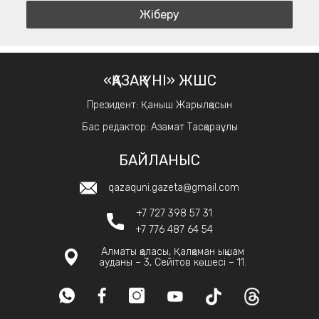
«ҚАЗАҚ ҮНІ» ЖШС
Президент: Қаныш Жарылқасын
Бас редактор: Азамат Тасқараұлы
БАЙЛАНЫС
qazaquni.gazeta@gmail.com
+7 727 398 57 31
+7 776 487 64 54
Алматы қаласы, Қалқаман ықшам
ауданы – 3, Сейітов көшесі – 11.