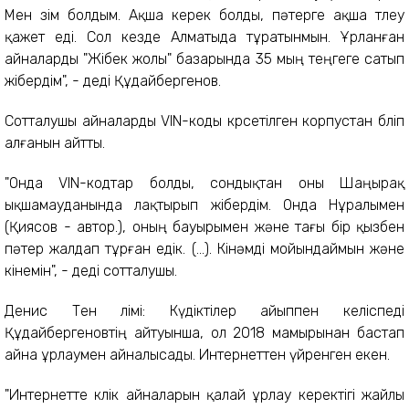
Мен өзім болдым. Ақша керек болды, пәтерге ақша төлеу
қажет еді. Сол кезде Алматыда тұратынмын. Ұрланған
айналарды "Жібек жолы" базарында 35 мың теңгеге сатып
жібердім", - деді Құдайбергенов.
Сотталушы айналарды VIN-коды көрсетілген корпустан бөліп
алғанын айтты.
"Онда VIN-кодтар болды, сондықтан оны Шаңырақ
ықшамауданында лақтырып жібердім. Онда Нұралымен
(Қиясов - автор.), оның бауырымен және тағы бір қызбен
пәтер жалдап тұрған едік. (...). Кінәмді мойындаймын және
өкінемін", - деді сотталушы.
Денис Тен өлімі: Күдіктілер айыппен келіспеді
Құдайбергеновтің айтуынша, ол 2018 мамырынан бастап
айна ұрлаумен айналысады. Интернеттен үйренген екен.
"Интернетте көлік айналарын қалай ұрлау керектігі жайлы