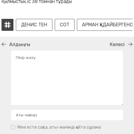
Қылмыстық іс 38 томнан тұрады.
ДЕНИС ТЕН
СОТ
АРМАН ҚҰДАЙБЕРГЕНО
Алдыңғы
Келесі
Мені есте сақта, аты-жөнімді қайта сұрама