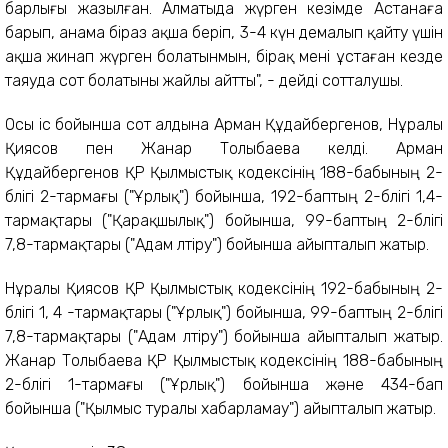
барлығы жазылған. Алматыда жүрген кезімде Астанаға
барып, анама біраз ақша беріп, 3-4 күн демалып қайту үшін
ақша жинап жүрген болатынмын, бірақ мені ұстаған кезде
таяуда сот болатыны жайлы айтты", - дейді сотталушы.
Осы іс бойынша сот алдына Арман Құдайбергенов, Нұралы
Қиясов пен Жанар Толыбаева келді. Арман
Құдайбергенов ҚР Қылмыстық кодексінің 188-бабының 2-
бөлігі 2-тармағы ("Ұрлық") бойынша, 192-баптың 2-бөлігі 1,4-
тармақтары ("Қарақшылық") бойынша, 99-баптың 2-бөлігі
7,8-тармақтары ("Адам өлтiру") бойынша айыпталып жатыр.
Нұралы Қиясов ҚР Қылмыстық кодексінің 192-бабының 2-
бөлігі 1, 4 -тармақтары ("Ұрлық") бойынша, 99-баптың 2-бөлігі
7,8-тармақтары ("Адам өлтiру") бойынша айыпталып жатыр.
Жанар Толыбаева ҚР Қылмыстық кодексінің 188-бабының
2-бөлігі 1-тармағы ("Ұрлық") бойынша және 434-бап
бойынша ("Қылмыс туралы хабарламау") айыпталып жатыр.