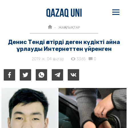
ЖАҢАЛЫҚТАР
Денис Тенді өлтірді деген күдікті айна
ұрлауды Интернеттен үйренген
2019 ж. 04 қаңтар
3365
0