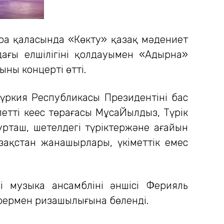
кара қаласында «Көкту» қазақ мәдениет
ағы елшілігінің қолдауымен «Адырна»
ың концерті өтті.
үркия Республикасы Президентінің бас
летті кеңес төрағасы МұсаЙылдыз, Түрік
рташ, шетелдегі түріктержәне ағайын
ақстан жанашырлары, үкіметтік емес
і музыка ансамблінің әншісі Ферияль
өрермен ризашылығына бөленді.