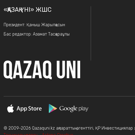
«ҚАЗАҚ ҮНІ» ЖШС
Президент: Қаныш Жарылқасын
Бас редактор: Азамат Тасқараұлы
© 2009-2026 Qazaquni.kz ақпараттық агенттігі, ҚР Инвестициялар жә