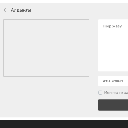
Алдыңғы
Мені есте са