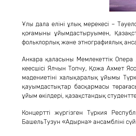
Ұлы дала елінің ұлық мерекесі – Тәуе
қоғамының ұйымдастыруымен, Қазақст
фольклорлық және этнографиялық ансам
Анкара қаласының Мемлекеттік Опера 
кеңесшісі Ялчын Топчу, Қожа Ахмет Ясс
мәдениетінің халықаралық ұйымы Түр
қауымдастықтар басқармасы төрағас
ұйым өкілдері, қазақстандық студентте
Концертті жүргізген Түркия Республ
БашельТузун «Адырна» ансамблінің сү