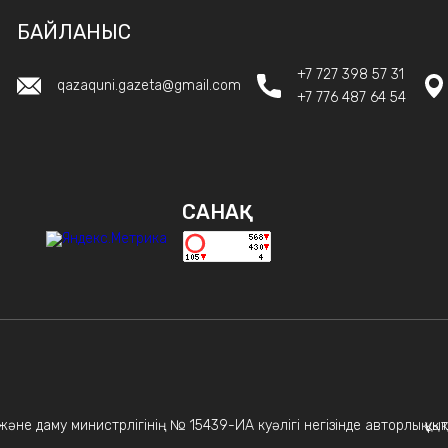
БАЙЛАНЫС
+7 727 398 57 31
qazaquni.gazeta@gmail.com
+7 776 487 64 54
САНАҚ
не даму министрлігінің № 15439-ИА куәлігі негізінде авторлық құқықт