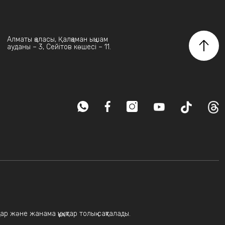
Алматы қаласы, Қалқаман ықшам
ауданы – 3, Сейітов көшесі – 11.
ар және жанама құқықтар толық сақталады.