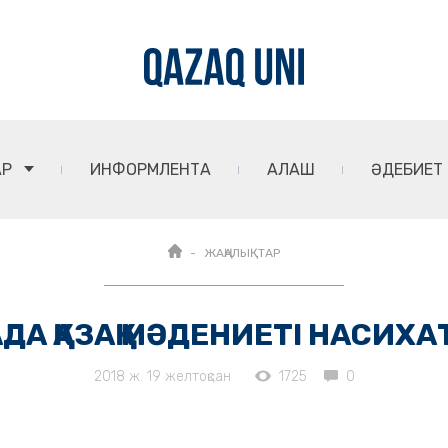
АР
ИНФОРМЛЕНТА
АЛАШ
ӘДЕБИЕТ
ЖАҢАЛЫҚТАР
ДА ҚАЗАҚ МӘДЕНИЕТІ НАСИХ
2018 ж. 19 желтоқсан
1725
0