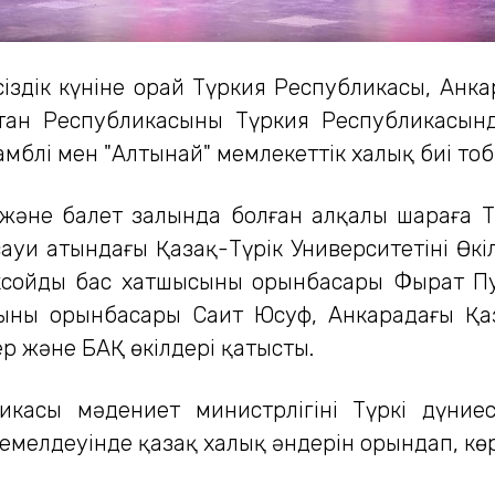
лсіздік күніне орай Түркия Республикасы, Ан
ан Республикасының Түркия Республикасынд
блі мен "Алтынай" мемлекеттік халық биі тобын
және балет залында болған алқалы шараға Т
ауи атындағы Қазақ-Түрік Университетінің Өкі
ксойдың бас хатшысының орынбасары Фырат Пу
ының орынбасары Саит Юсуф, Анкарадағы Қаз
р және БАҚ өкілдері қатысты.
икасы мәдениет министрлігінің Түркі дүниес
йемелдеуінде қазақ xалық әндерін орындап, к