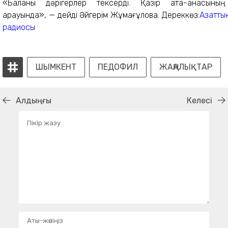
«Баланы дәрігерлер тексерді. Қазір ата-анасының
қарауында», — дейді Әйгерім Жұмағұлова. Дереккөз:
Азаттық
радиосы
ШЫМКЕНТ
ПЕДОФИЛ
ЖАҢАЛЫҚТАР
Алдыңғы
Келесі