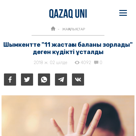
ЖАҢАЛЫҚТАР
Шымкентте "11 жастағы баланы зорлады"
деген күдікті ұсталды
2018 ж. 02 шілде
4092
0