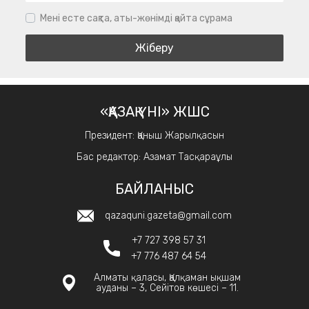
Мені есте сақта, аты-жөнімді қайта сұрама
«ҚАЗАҚ ҮНІ» ЖШС
Президент: Қаныш Жарылқасын
Бас редактор: Азамат Тасқараұлы
БАЙЛАНЫС
qazaquni.gazeta@gmail.com
+7 727 398 57 31
+7 776 487 64 54
Алматы қаласы, Қалқаман ықшам
ауданы – 3, Сейітов көшесі – 11.