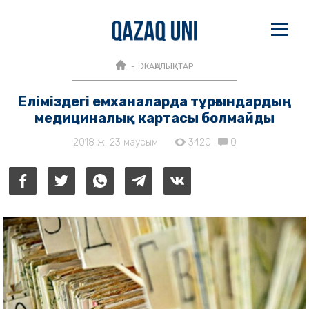
ЖАҢАЛЫҚТАР
Еліміздегі емханаларда тұрғындардың
медициналық картасы болмайды
2018 ж. 23 маусым
3420
0