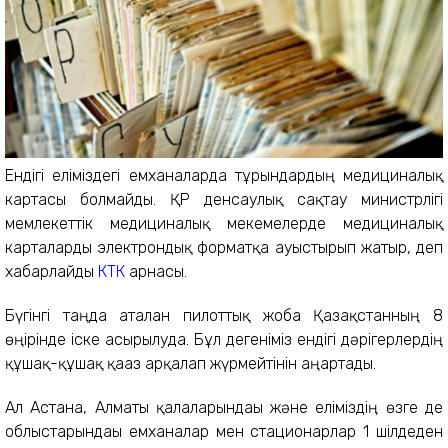
Ендігі еліміздегі емханаларда тұрғындардың медициналық
картасы болмайды. ҚР денсаулық сақтау министрлігі
мемлекеттік медициналық мекемелерде медициналық
карталарды электрондық форматқа ауыстырып жатыр, деп
хабарлайды
КТК
арнасы.
Бүгінгі таңда аталған пилоттық жоба Қазақстанның 8
өңірінде іске асырылуда. Бұл дегеніміз ендігі дәрігерлердің
құшақ-құшақ қағаз арқалап жүрмейтінін аңғартады.
Ал Астана, Алматы қалаларындағы және еліміздің өзге де
облыстарындағы емханалар мен стационарлар 1 шілдеден