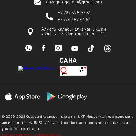
qazaquni.gazeta@gmail.com
+7 727 398 57 31
+7 776 487 64 54
Алматы қаласы, Қалқаман ықшам
ауданы – 3, Сейітов көшесі – 11.
САНАҚ
© 2009-2026 Qazaquni.kz ақпараттық агенттігі, ҚР Инвестициялар және даму
министрлігінің № 15439-ИА куәлігі негізінде авторлық құқықтар және жанама
құқықтар толық сақталады.
Техникалық қолдау - Astana Creative