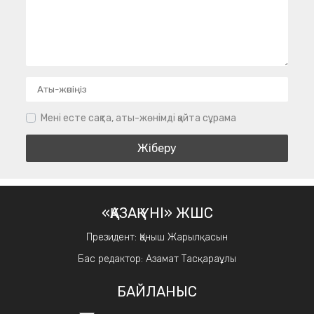
Мені есте сақта, аты-жөнімді қайта сұрама
«ҚАЗАҚ ҮНІ» ЖШС
Президент: Қаныш Жарылқасын
Бас редактор: Азамат Тасқараұлы
БАЙЛАНЫС