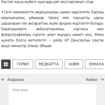
бастап жаңа жүйеге ауысады деп жоспарланып отыр.
«Тегін мемлекеттік медициналық көмек көрсететін барлық
медициналық ұйымдар тіркеу мен науқасты қарау
шараларын тек ақпараттық жүйе арқылы жүргізетін болады.
Емделушілерге амбулаториялық картасы мен
флюрографиялық суретін алып жүрудің қажеті жоқ. Жеке
құжаты болса жеткілікті», – дейді ҚР Денсаулық сақтау
вице-министрі Олжас Әбішев.
ТҰРҒЫН
МЕДКАРТА
ҚОҒАМ
ЕМХАНА
Алдыңғы
Келесі