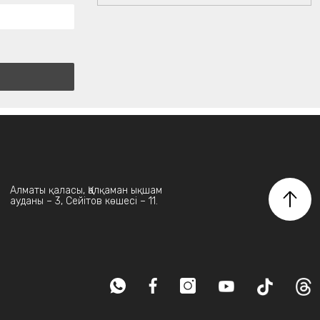
Алматы қаласы, Қалқаман ықшам
ауданы – 3, Сейітов көшесі – 11.