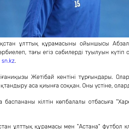
ақстан ұлттық құрамасының ойыншысы Абзал
әрбиелеп, тағы егіз сәбилердің туылуын күтіп
ы
sn.kz
.
ғаниқызы Жетібай кентінің тұрғындары. Олар
тандыру аса қиынға соққан. Оның үстіне, олард
аңа баспананың кілтін көпбалалы отбасыға "Х
стан ұлттық құрамасы мен "Астана" футбол 