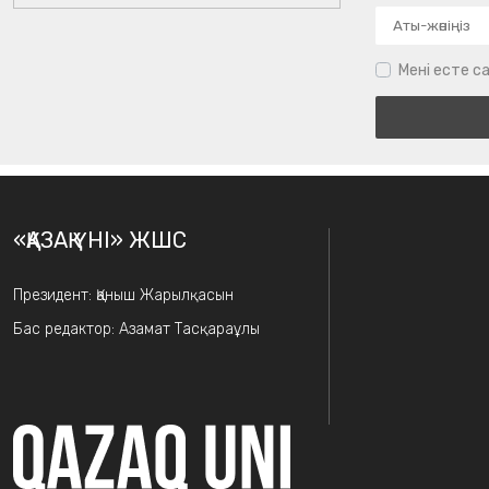
Мені есте са
«ҚАЗАҚ ҮНІ» ЖШС
Президент: Қаныш Жарылқасын
Бас редактор: Азамат Тасқараұлы