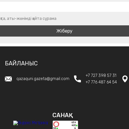
қта, аты-жөнімді қайта сұрама
БАЙЛАНЫС
+7 727 398 57 31
qazaquni.gazeta@gmail.com
+7 776 487 64 54
САНАҚ