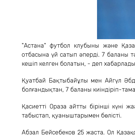
"Астана" футбол клубының және Қаз
отбасына үй сатып әперді. 7 баланы т
кешіп келген болатын, - деп хабарлад
Қуатбай Бақтыбайұлы мен Айгүл Әбді
болғандықтан, 7 баланы киіндіріп-тамақ
Қасиетті Ораза айттың бірінші күні ж
табыстап, қуаныштарымен бөлісті.
Абзал Бейсебеков 25 жаста. Ол Қазақ