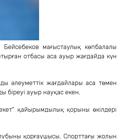
 Бейсебеков маңғыстаулық көпбалалы
 отырған отбасы аса ауыр жағдайда күн
дың әлеуметтік жағдайлары аса төмен
ың біреуі ауыр науқас екен.
арекет" қайырымдылық қорының өкілдері
клубының қорғаушысы. Спорттағы жолын