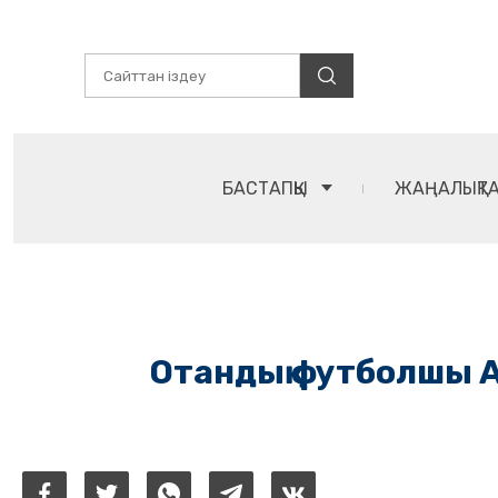
БАСТАПҚЫ
ЖАҢАЛЫҚТ
Отандық футболшы А