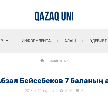
АР
ИНФОРМЛЕНТА
АЛАШ
ӘДЕБИЕТ
ЖАҢАЛЫҚТАР
бзал Бейсебеков 7 баланың
2018 ж. 17 маусым
5119
2