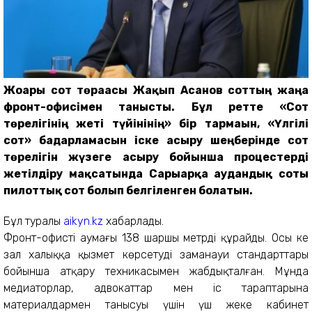
Жоғарғы сот төрағасы Жақып Асанов соттың жаңа
фронт-офисімен танысты. Бұл ретте «Сот
төрелігінің жеті түйінінің» бір тармағын, «Үлгілі
сот» бағдарламасын іске асыру шеңберінде сот
төрелігін жүзеге асыру бойынша процестерді
жетілдіру мақсатында Сарыарқа аудандық соты
пилоттық сот болып белгіленген болатын.
Бұл туралы
aikyn.kz
хабарлады.
Фронт-офистің аумағы 138 шаршы метрді құрайды. Осы кең
зал халыққа қызмет көрсетудің заманауи стандарттары
бойынша атқару тех­никасымен жабдықталған. Мұнда
медиа­торлар, адвокаттар мен іс тараптарына
материалдармен танысуы үшін үш жеке кабинет