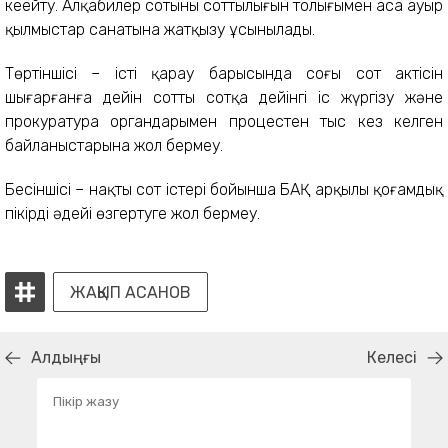
кеңейту. Алқабилер сотының соттылығын толығымен аса ауыр
қылмыстар санатына жатқызу ұсынылады.
Төртіншісі – істі қарау барысында соңғы сот актісін
шығарғанға дейін соттың сотқа дейінгі іс жүргізу және
прокуратура органдарымен процестен тыс кез келген
байланыстарына жол бермеу.
Бесіншісі – нақты сот істері бойынша БАҚ арқылы қоғамдық
пікірді әдейі өзгертуге жол бермеу.
ЖАҚЫП АСАНОВ
Алдыңғы
Келесі