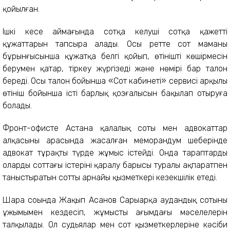
қойылған.
Ішкі кеңсе аймағында сотқа келуші сотқа қажетті
құжаттарын тапсыра алады. Осы ретте сот маманы
бұрынғысынша құжатқа белгі қойып, өтініштің көшірмесін
берумен қатар, тіркеу жүргізеді және нөмірі бар талон
береді. Осы талон бойынша «Сот кабинеті» сервисі арқылы
өтініш бойынша істің барлық қозғалысын бақылап отыруға
болады.
Фронт-офисте Астана қалалық соты мен адвокаттар
алқасының арасында жасалған меморандум шеңберінде
адвокат тұрақты түрде жұмыс істейді. Онда тараптарды
олардың соттағы істерінің қаралу барысы туралы ақпаратпен
таныстыратын соттың арнайы қызметкері кезекшілік етеді.
Шара соңында Жақып Асанов Сарыарқа аудандық сотының
ұжымымен кездесіп, жұмыс­тың ағымдағы мәселелерін
талқылады. Ол судьялар мен сот қызметкерлеріне кәсіби