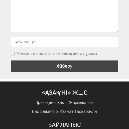
Мені есте сақта, аты-жөнімді қайта сұрама
«ҚАЗАҚ ҮНІ» ЖШС
Президент: Қаныш Жарылқасын
Бас редактор: Азамат Тасқараұлы
БАЙЛАНЫС