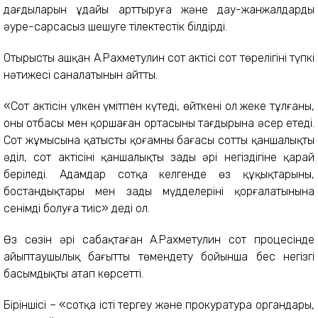
дағды­ларын ұдайы арттыруға және дау-жанжалдарды
әуре-сарсаңсыз шешуге тілектестік білдірді.
Отырысты ашқан А.Рахметулин сот актісі сот төрелігінің түпкі
нәтижесі саналатынын айтты.
«Сот актісін үлкен үмітпен күтеді, өйткені ол жеке тұлғаның,
оның отбасы мен қоршаған ортасының тағдырына әсер етеді.
Сот жұмысына қатысты қоғамның бағасы соттың қаншалықты
әділ, сот актісінің қаншалықты заңды әрі негіздігіне қарай
беріледі. Адамдар сотқа келгенде өз құқықтарының,
бостандықтары мен заңды мүдделерінің қорғалатынына
сенімді болуға тиіс» деді ол.
Өз сөзін әрі сабақтаған А.Рахметулин сот процесінде
айыптаушылық бағытты төмендету бойынша бес негізгі
басымдықты атап көрсетті.
Біріншісі – «сотқа істің тергеу және прокуратура органдары,