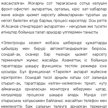
жасақталған. Жоғарғы сот төрағасына сотқа келушінің
фронт-офистегі ақпараттық орталық, кіріс хат-хабарлар
және өзіндік қызмет көрсету аймақтарынан тұратын үш
негізгі бөліктен өтудің барлық процесі көрсетілді. Осы ретте
Ж.Асанов стендтердегі ақпаратпен – неғұрлым жиі түсетін
өтініштер бойынша талап арыздар үлгілерімен танысты.
«Электронды кезек» жобасы шеңберінде құжаттарды
қабылдау мен берудің авто­маттандырылған бюросы,
сондай-ақ сканері бар «өзіндік қызмет көрсету
терминалы» жұмыс жасайды. Азаматтық іс бойынша
тараптарды шақыру функциясы тестілік режимде іске
қосылды. Бұл функционал «Төрелік» ақпарат жүйесіне
кіріктірілген. Осындай тәсіл арқылы хатшы сот залында
отырып-ақ, тараптардың келген-келмегенін тіркеп, күту
аймағында орналасқан мониторға жіберумен қатар,
келушілерді процеске шақыра алады. Мұнда сот
отырысының хатшысымен байланыс жасайтын телефон мен
мемлекеттік баж салығын төлеуге арналған терминал