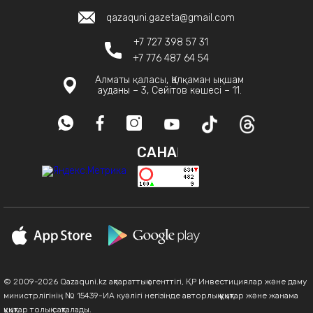
qazaquni.gazeta@gmail.com
+7 727 398 57 31
+7 776 487 64 54
Алматы қаласы, Қалқаман ықшам
ауданы – 3, Сейітов көшесі – 11.
САНАҚ
© 2009-2026 Qazaquni.kz ақпараттық агенттігі, ҚР Инвестициялар және даму
министрлігінің № 15439-ИА куәлігі негізінде авторлық құқықтар және жанама
құқықтар толық сақталады.