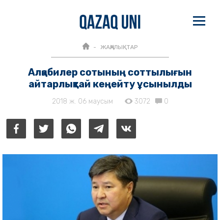
ЖАҢАЛЫҚТАР
Алқабилер сотының соттылығын
айтарлықтай кеңейту ұсынылды
2018 ж. 06 маусым
3072
0