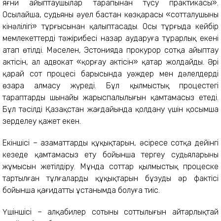
яғни айыптаушылар тарапынан түсу практикасы».
Осылайша, судьяның әуел бастан көзқарасы «сотталушының
кінәлілігі» тұрғысынан қалыптасады. Осы тұрғыда кейбір
мемлекеттердің тәжірибесі назар аударуға тұрарлық екені
атап өтілді. Мәселен, Эстонияда прокурор сотқа айыптау
актісін, ал адвокат «қорғау актісін» қатар жолдайды. Әрі
қарай сот процесі барысында уәждер мен дәлелдерді
өзара алмасу жүреді. Бұл қылмыстық процестегі
тараптардың шынайы жарыспалылығын қамтамасыз етеді.
Бұл тәсілді Қазақстан жағдайында қолдану үшін қосымша
зерделеу қажет екен.
Екіншісі – азаматтардың құқықтарын, әсіресе сотқа дейінгі
кезеңде қамтамасыз ету бойынша тергеу судьяларының
жұмысын жетілдіру. Мұнда соттар қылмыстық процеске
тартылған тұлғалардың құқықтарын бұзудың әр фактісі
бойынша қағидатты ұстанымда болуға тиіс.
Үшіншісі – алқабилер сотының соттылығын айтарлықтай