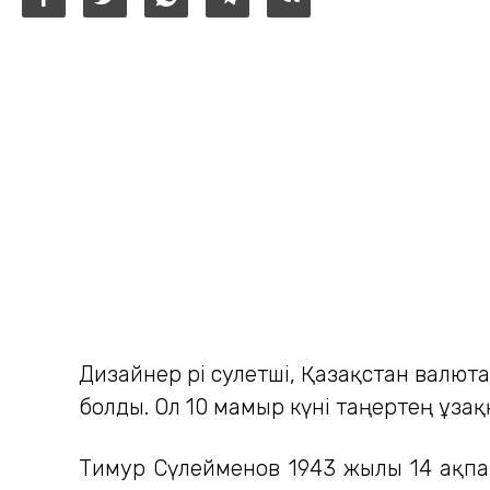
Дизайнер әрі сәулетші, Қазақстан валю
болды. Ол 10 мамыр күні таңертең ұза
Тимур Сүлейменов 1943 жылы 14 ақпан