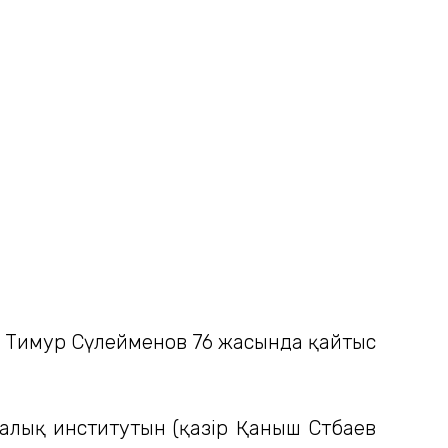
оры Тимур Сүлейменов 76 жасында қайтыс
алық институтын (қазір Қаныш Сәтбаев