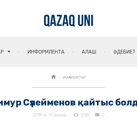
АР
ИНФОРМЛЕНТА
АЛАШ
ӘДЕБИЕТ
ЖАҢАЛЫҚТАР
имур Сүлейменов қайтыс бол
2018 ж. 11 мамыр
5165
0