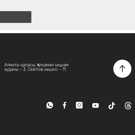
Алматы қаласы, Қалқаман ықшам
ауданы – 3, Сейітов көшесі – 11.