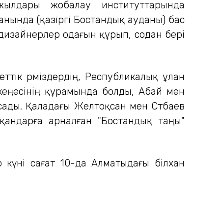
 жылдары жобалау институттарында
анында (қазіргі Бостандық ауданы) бас
 дизайнерлер одағын құрып, содан бері
ттік рәміздердің, Республикалық ұлан
кеңесінің құрамында болды, Абай мен
сады. Қаладағы Желтоқсан мен Сәтбаев
қандарға арналған "Бостандық таңы"
күні сағат 10-да Алматыдағы білхан