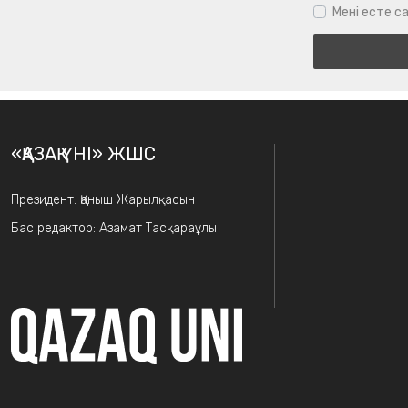
Мені есте са
«ҚАЗАҚ ҮНІ» ЖШС
Президент: Қаныш Жарылқасын
Бас редактор: Азамат Тасқараұлы