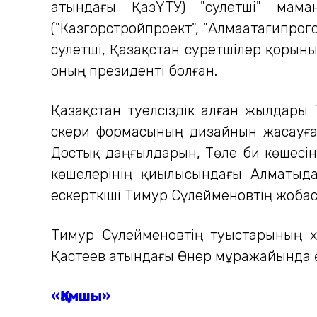
атындағы ҚазҰТУ) "сәулетші" мам
("Казгорстройпроект", "Алмаатагипрог
сәулетші, Қазақстан суретшілер қорын
оның президенті болған.
Қазақстан тәуелсіздік алған жылдары
әскери формасының дизайнын жасауға
Достық даңғылдарын, Төле би көшесін
көшелерінің қиылысындағы Алматыда
ескерткіші Тимур Сүлейменовтің жоба
Тимур Сүлейменовтің туыстарының х
Қастеев атындағы Өнер мұражайында ө
«Қамшы»