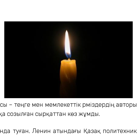
тасы – теңге мен мемлекеттік рәміздердің авт
ққа созылған сырқаттан көз жұмды.
да туған. Ленин атындағы Қазақ политехник