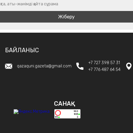
қта, аты-жөнімді қайта сұрама
БАЙЛАНЫС
+7 727 398 57 31
qazaquni.gazeta@gmail.com
+7 776 487 64 54
САНАҚ