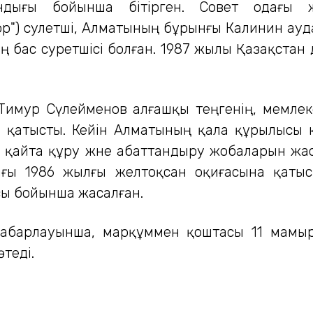
андығы бойынша бітірген. Совет одағы
ор") сәулетші, Алматының бұрынғы Калинин ауд
ың бас суретшісі болған. 1987 жылы Қазақстан
 Тимур Сүлейменов алғашқы теңгенің, мемлеке
 қатысты. Кейін Алматының қала құрылысы 
 қайта құру және абаттандыру жобаларын жа
ғы 1986 жылғы желтоқсан оқиғасына қатыс
сы бойынша жасалған.
абарлауынша, марқұммен қоштасы 11 мамыр 
теді.