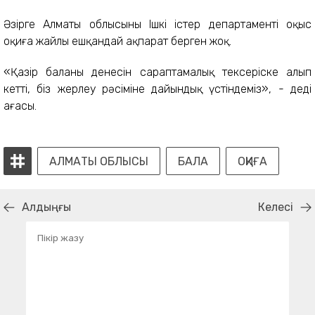
Әзірге Алматы облысының Ішкі істер департаменті оқыс
оқиға жайлы ешқандай ақпарат берген жоқ.
«Қазір баланың денесін сараптамалық тексеріске алып
кетті, біз жерлеу рәсіміне дайындық үстіндеміз», - деді
ағасы.
АЛМАТЫ ОБЛЫСЫ
БАЛА
ОҚИҒА
Алдыңғы
Келесі