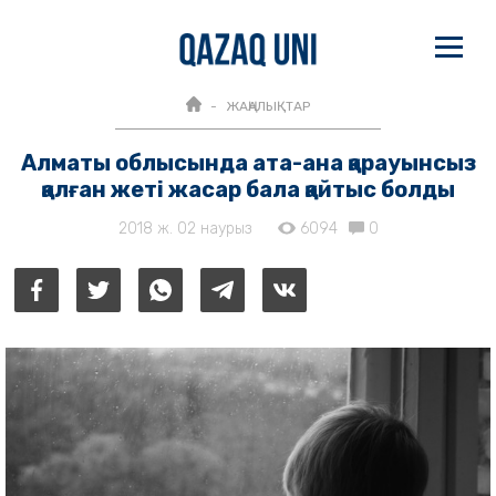
ЖАҢАЛЫҚТАР
Алматы облысында ата-ана қарауынсыз
қалған жеті жасар бала қайтыс болды
2018 ж. 02 наурыз
6094
0