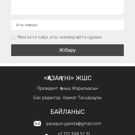
Мені есте сақта, аты-жөнімді қайта сұрама
«ҚАЗАҚ ҮНІ» ЖШС
Президент: Қаныш Жарылқасын
Бас редактор: Азамат Тасқараұлы
БАЙЛАНЫС
qazaquni.gazeta@gmail.com
+7 727 398 57 31