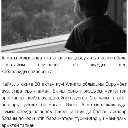
Алматы облысында ата-анасының қарауынсыз қалған бала
жазатайым оқиғадан көз жұмды, деп
хабарлайды qazaquni.kz.
Қайғылы оқиға 28 ақпан күні Алматы облысының Сырымбет
ауылында орын алған. Екінші сынып оқушысы мектептен
оралғаннан кейін, аулада ойнап жүрген. Сол уақытта ата-
аналары үйінде болмаған. Әкесі Алматыда жалдауда
жұмыс істейді, ал анасы Текелі қаласында болған. 7 жасар
баланың денесін өтіп бара жатқан тұрғындар үй маңындағы
арықтан тапқан.