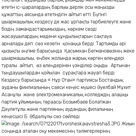
өтетін іс-шаралардың барлығы дерлік осы маңызды
құжаттың аясында өтетіндігін айтып өтті. Бүгінгі
шығармашылық кездесу де жас ұрпақты тәрбиелеуге және
біздің замандастарымыздың, көркем сөзді
жасаушылардың мәдени құндылықтарын сақтауға
арналады деп сөз кезегін қонаққа берді. Тартымды әрі
қызықты әңгіме барысында Қасымхан Бегмановөзінің жеке
шығармашылығы, еңбек жолында жарық көрген өлеңдері
туралы айтып, өз өлеңдерінен үзінділер оқыды. Артынан
тыңдаушылардан қойылған сұрақтарға жауап берді.
Кездесу барысында « Нұр Отан» партиясы Бостандық
ауданы фиилиалының саяси кеңес мүшесі Әуелбай Мұхит
Асанұлы және электромеханикалық колледждің алғашқы
партия ұйымының төрағасы Бозымбаев Болатжан
Дәулетұлы және партияның аудандық филалының
кеңесшісі Б. Әбдәліұлы сөз сөйледі.
Жиын
соңында аталған оқу мекемесінің тәлімгерлерінің