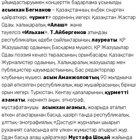
ұйымдастыруымен концерттік бағдарлама ұсынылды.
Қасымхан Бегманов
– Қазақстанның еңбек сіңірген
қайраткері,
«Құрмет
» орденінің иегері; Қазақстан Жастар
Одағы, халықаралық
«Алаш»
және
тәуелсіз
«Ильхам
»,
Т.Айбергенов
атындағы
республикалық әдеби сыйлықтарының
лауреаты
; ҚР
Жазушылар одағының Басқарма мүшесі, ҚР Жазушылар
Одағы поэзия кеңесі төрағасының орынбасары; Қазақстан
Журналистер одағының, Халықаралық жазушылар мен
публицистер қауымдастығының, Бас редакторлар
клубының мүшесі;
Қасым Аманжоловтың
90 жылдығына
орай өткізілген республикалық жыр мүшайрасының бірінші
орын иегері; Түркістан, Кентау қалаларының
құрметті
азаматы
, көрнекті ақын, этнограф,
мұстафатанушы.
Қасымхан ағамыз,
жоғарыда аталып
өткен атақтарынан басқа, қазіргі таңда республикалық
ұлттық-энографиялық «Дәстүр» журналын шығарып
руханият саласында өте үлкен жұмыстар атқарып жүр.
Одан басқа алаш қайраткері
Мұстафа Шоқай
жайында