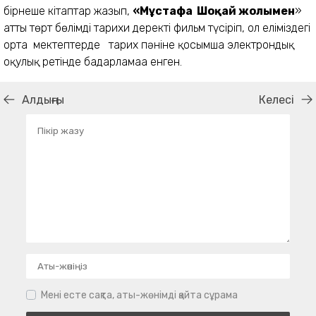
бірнеше кітаптар жазып,
«Мұстафа Шоқай жолымен
»
атты төрт бөлімді тарихи деректі фильм түсіріп, ол еліміздегі
орта мектептерде тарих пәніне қосымша электрондық
оқулық ретінде бағдарламаға енген.
Алдыңғы
Келесі
Мені есте сақта, аты-жөнімді қайта сұрама