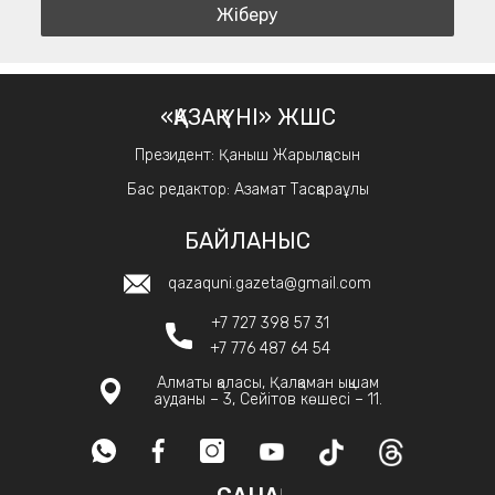
«ҚАЗАҚ ҮНІ» ЖШС
Президент: Қаныш Жарылқасын
Бас редактор: Азамат Тасқараұлы
БАЙЛАНЫС
qazaquni.gazeta@gmail.com
+7 727 398 57 31
+7 776 487 64 54
Алматы қаласы, Қалқаман ықшам
ауданы – 3, Сейітов көшесі – 11.