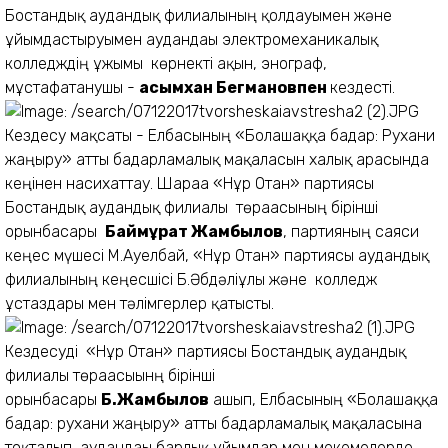
Бостандық аудандық филиалының қолдауымен және
ұйымдастыруымен аудандағы электромеханикалық
колледждің ұжымы көрнекті ақын, энограф,
мұстафатанушы -
Қасымхан Бегмановпен
кездесті.
Кездесу мақсаты - Елбасының «Болашаққа бағдар: Рухани
жаңғыру» атты бағдарламалық мақаласын халық арасында
кеңінен насихаттау. Шараға «Нұр Отан» партиясы
Бостандық аудандық филиалы төрағасының бірінші
орынбасары
Баймұрат Жамбылов
, партияның саяси
кеңес мүшесі М.Ауелбай, «Нұр Отан» партиясы аудандық
филиалының кеңесшісі Б.Әбдәліұлы және колледж
ұстаздары мен тәлімгерлер қатысты.
Кездесуді «Нұр Отан» партиясы Бостандық аудандық
филиалы төрағасыынң бірінші
орынбасары
Б.Жамбылов
ашып, Елбасының «Болашаққа
бағдар: рухани жаңғыру» атты бағдарламалық мақаласына
тоқталып, аудандағы барлық ұйымдар мен мекемелерде