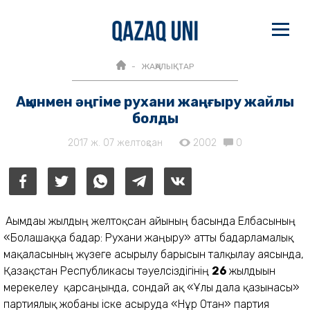
ЖАҢАЛЫҚТАР
Ақынмен әңгіме рухани жаңғыру жайлы
болды
2017 ж. 07 желтоқсан
2002
0
Ағымдағы жылдың желтоқсан айының басында Елбасының
«Болашаққа бағдар: Рухани жаңғыру» атты бағдарламалық
мақаласының жүзеге асырылу барысын талқылау аясында,
Қазақстан Республикасы тәуелсіздігінің
26
жылдығын
мерекелеу қарсаңында, сондай ақ «Ұлы дала қазынасы»
партиялық жобаны іске асыруда «Нұр Отан» партия