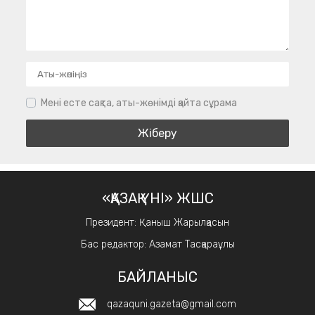
Мені есте сақта, аты-жөнімді қайта сұрама
«ҚАЗАҚ ҮНІ» ЖШС
Президент: Қаныш Жарылқасын
Бас редактор: Азамат Тасқараұлы
БАЙЛАНЫС
qazaquni.gazeta@gmail.com