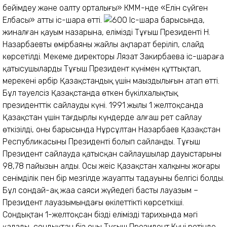
бейімдеу және оңалту орталығы» КММ-нде «Елін сүйген
Елбасы» атты іс-шара өтті.
Іс-шара барысында,
жиналған қауым назарына, еліміздің Тұңғыш Президенті Н.
Назарбаевтың өмірбаяны жайлы ақпарат беріліп, слайд
көрсетілді. Мекеме директоры Лязат Закирбаева іс-шараға
қатысушыларды Тұңғыш Президент күнімен құттықтап,
мерекенің әрбір Қазақстандық үшін маңыздылығын атап өтті.
Бұл тәуелсіз Қазақстанда өткен бүкілхалықтық
президенттік сайлаудың күні. 1991 жылы 1 желтоқсанда
Қазақстан үшін тағдырлы күндерде алғаш рет сайлау
өткізілді, оның барысында Нұрсұлтан Назарбаев Қазақстан
Республикасының Президенті болып сайланды. Тұңғыш
Президент сайлауда қатысқан сайлаушылар дауыстарының
98,78 пайызын алды. Осы жеңіс Қазақстан халқының жоғары
сенімділік пен бір мезгілде жауапты таңдауының белгісі болды.
Бұл сондай-ақ жаңа саяси жүйедегі басты лауазым –
Президент лауазымындағы өкілеттіктің көрсеткіші.
Сондықтан 1-желтоқсан біздің еліміздің тарихында мәңгі
қалады, сондықтан біз оны Тұңғыш Президент Күні ретінде