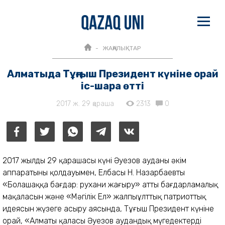
ЖАҢАЛЫҚТАР
Алматыда Тұңғыш Президент күніне орай
іс-шара өтті
2017 ж. 29 қараша
2313
0
2017 жылдың 29 қарашасы күні Әуезов ауданы әкім
аппаратының қолдауымен, Елбасы Н. Назарбаевтың
«Болашаққа бағдар: рухани жаңғыру» атты бағдарламалық
мақаласын және «Мәңгілік Ел» жалпыұлттық патриоттық
идеясын жүзеге асыру аясында, Тұңғыш Президент күніне
орай, «Алматы қаласы Әуезов аудандық мүгедектерді