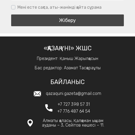
Мені есте сақта, аты-жөнімді қайта сұрама
«ҚАЗАҚ ҮНІ» ЖШС
Президент: Қаныш Жарылқасын
Бас редактор: Азамат Тасқараұлы
БАЙЛАНЫС
qazaquni.gazeta@gmail.com
+7 727 398 57 31
+7 776 487 64 54
Алматы қаласы, Қалқаман ықшам
ауданы – 3, Сейітов көшесі – 11.