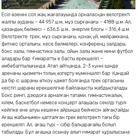
Есіл өзенінің сол жақ жаға­лауында орналасқан велотректің
жалпы ауданы – 44 957 ш.м, мұз сырғанағы – 4188 ш.м. Ал,
қазандық бөлмесі – 636,5 ш.м., энергия блогы – 316,4 ш.м.
Велотректе: трек, мұз сырғанағы, қонақ үй, мейрамхана,
фитнес орталығы, кеңсе бөлмелері, конференц залдары,
бокс залы, гимнастика залы, ойын залы және мини футбол
алаңдары бар. Ғимараттың ең басты ерекшелігі –
әмбебаптылығында. Атап айтқанда, 2-3 күннің ішінде
аренаның қызметін толық өзгерту мүмкіншілігі бар. Қандай
да бір іс шараны өткізу қажет болғанда трек ортасының
кеңістігі шараның ерекшелігіне байланысты жабдықталады.
Бокс рингі, дзюдоға арналған татами, гимнастикалық
кілем, баскетбол немесе концерт алаңшасы секілді түрлі
кейіпке ене алуы кешеннің айрықша бейнесін айғақтайды.
Ағаш жабынымен қапталған трек велотректің тағы бір
ерекшелігі. Ал, ағаш түрі – сібір балқарағайы болып
табылады. Бұл ағашқа осынау алып ғимарат құрылысына