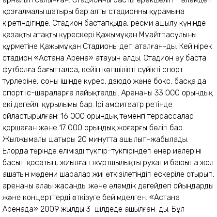
қозғалмалы шатыры бар алты стадионның құрамына
кіретіндігінде. Стадион бастапқыда, ресми ашылу күнінде
қазақтың атақты күрескері Қажымұқан Мұңайт­пас­ұлының
құрметіне Қажымұқан Стадионы деп аталған-ды. Кейінірек
стадион «Астана Арена» атауын алды. Стадион әу баста
футболға бағытталса, кейін көпшіліктің сүйікті спорт
түрлеріне, соның ішінде күрес, дзюдо және бокс, басқа да
спорт іс-шараларға лайық­талды. Аренаның 33 000 орындық
екі деңгейлі құрылымы бар. Ірі амфи­театр ретінде
ойластырылған: 16 000 орындық төменгі террассалар
қоршаған және 17 000 орындық жо­ғарғы бөлігі бар.
Жылжымалы ша­тыры 20 минутта ашылып-жабылады.
Елорда төрінде еліміздің түкпір-түкпіріндегі өнер иелерінің
басын қосатын, жиылған жұртшылықтың рухани баюына жол
ашатын мәдени шаралар жиі өткізілетіндігі ескеріле отырып,
аренаның алаңы жасанды және әлемдік деңгейдегі ойындарды
және концерттерді өткізуге бейімделген. «Астана
Аренада» 2009 жылдың 3-шілдеде ашылған-ды. Бұл