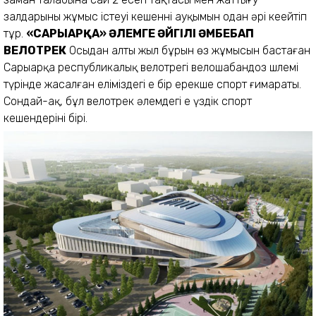
залдарының жұмыс істеуі кешеннің ауқымын одан әрі кеңейтіп
тұр.
«САРЫАРҚА» ӘЛЕМГЕ ӘЙГІЛІ ӘМБЕБАП
ВЕЛОТРЕК
Осыдан алты жыл бұрын өз жұмысын бастаған
Сарыарқа республикалық велотрегі велошабандоз шлемі
түрінде жасалған еліміздегі ең бір ерекше спорт ғимараты.
Сондай-ақ, бұл велотрек әлемдегі ең үздік спорт
кешендерінің бірі.