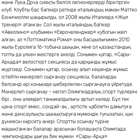
және Лука Дрча сияқты белгілі легионерлерді біріктірген
клуб. Клубтың бас бапкері ретінде итальяндық маман Маттео
Боничиолли шақырылды, ол 2008 жылы Италияда «Жыл
тренері» атанған. Сол жылы итальяндық бапкер
«Авеллино» клубымен «Еврочеленджер» кубогын жеңіп
алған, ал «Лоттоматика Рома» оның басшылығымен 2010
жылы Еуролига 16-тобына шыққан, міне ол қазақстандық
топты да үлкен жеңістерге әкелді. Сонымен қатар, «Сары-
Арқада» велоспорт секциясы да қарқынды жұмыс
жүргізеді. Сонымен қатар, осынау алып кешенде жұмыс
істейтін мәнерлеп сырғанау секциясы, балалардың
белсенді әрі конькиде шеберлікпен сырғанауға үйретуде.
Мәнерлеп сырғанау – негізгі Олимпиадалық спорт түрлерінің
бірі , оның әлемдегі танымалдылығы артып келеді. Бұл тек
қана спорт емес, сондай-ақ , әртістік қабілетін дамытуға
және денсаулықты шынықтыруға мүмкіндік туғызатын, ішкі
дүниесін көрсету өнері. Спорттың осынау түріне
машықтанған балалар арасынан болашақта Олимпада
чемпиондары шығуы бек мүмкін. «Сары-Арқа»