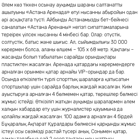
Әлем көз тіккен осынау ауқымды шараның салтанатты
ашылуының «Астана Аренада» өтуі нысанның абыройын одан
әрі асқақтата түсті. Айбынды Астанамыздың бет-бейнесі
саналатын «Астана Арена­ның» негізгі сипаттамала­рына
тереңірек үңілсек нысанның 4 мінбесі бар. Олар: оңтүстік,
солтүстік, батыс және шығыс. Ал, сыйым­дылығы 30 000
көрермен болса, алаңның өлшемі – 105 х 68 метр. Қақпағы –
жасанды болып табылатын сарайдың орындықтары
пластиктен жасалған. Аренада қатардағы көрермендерге
арналған орынмен қатар арнайы VIP-орындар да бар.
Осында өткізілетін түрлі спорттық шараларға қатысатын
спортшылар үшін сарайда барлық жағдай жасалған. Киім
ауыстыруға арналған 4 бөлмемен қатар, төрешілер бөлмесі
жұмыс істейді. Өткізіліп жатқан ауқымды шаралармен әлем
халқын хабардар ету үшін журналистер қауымына да
қолайлы жағдай жасалған. 100 адамға арналған 4 бірдей
Бұқаралық Ақпарат Құралдары бөлмесінің қарқынды жұмыс
істеуі осы сөзімізді растай түсері анық. Сонымен қатар,
заман талабына сай 2 есеп тақтасы мен жаттығу