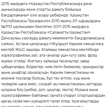
2015 жылдарға «Қазақстан Республикасында дене
шынықтыруды және спортты дамыту бойынша
бағдарламаны» іске асыру шеңберінде, Қазақстан
Республикасы Президентінің 2010 жылғы 29-қарашадағы
№1113 қаулысымен бекітілген 2011-2015 жылдарға
Қазақстан Республикасы «Саламатты Қазақстан»
Денсаулық сақтауды дамыту мемлекеттік бағдарламасына
сәйкес, Астана қаласында «Жұлдыз» Көркем гимнастика
мектебі ЖШС ашылды. Аталмыш гимнастика мектебінде:
хореографиялық зал, ата-аналар үшін күту залы, фрэш
жұмыс істейді. Жаттығу залында төсеніштер, швед
қабырғалары, білдектер, киім ілетін бөлмелер, орындықтар
және шкафтар орналасқан. Көркем гимнастиканың не
екеніне тоқталар болсақ, бұл тек ептілік, күш және
төзімділік қана емес, сондай-ақ гимнастикалық заттарды
қолдана білу (шеңбер, доп, шоқпар, лента). Музыка және
хореографиямен байланыс орната отырып спортшылардан
ырғақ сезімі мен әуенділікті талап етеді. Қозғалыстардың
мәнерлілігін жасап, гимнасттарды эстетикалық