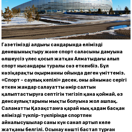
Газетіміздің алдыңғы сандарында еліміздің
денешынықтыру және спорт саласының дамуына
өлшеусіз үлес қосып жатқан Алматыдағы алып
спорт нысандары туралы сөз еткенбіз. Бұл
көзіқарақты оқырманның ойында деген үміттеміз.
«Спорт – саулық кепілі» десек, оны айнымас серігі
еткен жандар салауатты өмір салтын
қалыптастыруға септігін тигізіп қана қоймай, өз
денсаулықтарының мықты болуына жол ашпақ.
Саламатты Қазақстанға қарай нық қадам басқан
еліміздің түкпір-түкпірінде спортпен
айналысушылар саны күн санап артып келе
жатқаны белгілі. Осынау көшті бастап тұрған