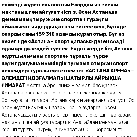
еліміздің жүрегі саналатын Елордамыз екенін
мақтанышпен айтуға тиіспіз. Әсем Астанада
денешынықтыру және спортпен тұрақты
айналысатындардың қатары екі есе өсіп, бүгінде
олардың саны 159 318 адамды құрап отыр. Бұл өз
кезегінде «Астана – спорт қаласы» деген сөзді
одан әрі дәлелдей түспек. Ендігі жерде біз, Астана
жұртшылығының спортпен тұрақты түрде
шұғылдануына мүмкіндік туғызып отырған спорт
кешендері туралы сөз етпекпіз.
«АСТАНА АРЕНА» –
ӘЛЕМДЕГІ ҚОЗҒАЛМАЛЫ ШАТЫРЛЫ АЙРЫҚША
ҒИМАРАТ
«Астана Аренаның» – еліміздің бас қаласы
Астанада орналасқан ең ірі стадион екені көпке мәлім.
Осынау алып ғимарат Астана көркін ажарландыра түсті. Әрі
әлем жұртшылығының назарын өзіне аударған әсем
Астанамыздағы ең басты спорт нысаны екендігін әр қазақ
мақтанышпен айтуға тұрарлық. Анадайдан менмұндалап
көрініп тұратын айрықша ғимарат 30 000 көрерменге
арналып салынған. Стадионның басты ерекшелігі – әлемдегі