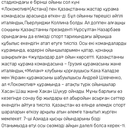
стадиондағы ең бірінші ойыны сол күні
«Локомотив»(Астана) пен Қазақ­станның жастар құрама
командасы арасында өткен-ді. Бұл ойынның төрешісі әйгілі
италяндық Пьерлуид­жи Коллина болды. Ал доппен алғашқы
соққыны Қазақстан­ның президенті Нұрсұлтан Назарбаев
орындағаны да еліміздің спорт тарихындағы айрықша
құбылыс екендігін атап өтуге тиіспіз. Осы екі командалардың
кұра­мында, өздерінің ойыншыларымен қатар, қонаққа
шақырыл­ған «жұлдыздар да» ойын көрсетті. Қазақстанның
жастар құрама командасына – Грузия құрамасының және
италяндық «Милан» клубының қорғаушысы Каха Каладзе
мен Украин құрамасының шабуылшысы Андрей Шевченко,
ал «Локомотив» құрамында – атақты түрік ойыншылар
Хасан Шаш және Хакан Шүкур ойнады. Мұның барлығы өз
кезегінде сонау бір жылдары ел абыройын асырған сәттер
екендігін айтуға тиіспіз. Қазақстан өз елінде әлемдік спорт
шараларын өткізу арқылы атын әлемге танытып жүрген
мемлекет. 7-ші Азиада қысқы ойындарының біздің
Отанымызда өтуі осы сөзіміздің айқын дәлелі болса керек-ті.