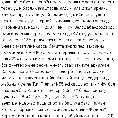
қолданбас бұрын арнайы күтім жасайды. Мәселен, кенепті
төсеу үшін барлық ағаштарды алдын-ала 2 жыл арнайы
камераларда ұстайды. Сондай-ақ, қалыбы өзгеруден
ағашты сақтау үшін арнайы химиялық қоспамен өңделеді.
Жабынның ұзындығы – 250 м, ені – 7м. Велошабандоздардың
жайлылығы үшін тректің бұрылысында 42 градус және тура
телімдерде 12,5 градус еңісі бар. Велотректегі қозғалыс
үнемі сағат тіліне қарсы бағытта жүргізіледі. Нысанның
сыйымдылығы – 9195 орыннан тұрады. Велотректің мәжіліс
залы 204 орынға ие, ресми баспасөз конференцияларын,
брифингтер және ресми жиналыстар өткі­зуге арналған.
Сонымен қатар «Сарыарқа» велотрегінде футбол­дық
мини-алаңдар жұмыс істейді. Атап айтқанда, Нидерланд
жабыны Xtreme Turf Premier N55 екі көршілес мини-футбол
алаңдары бар. Алаңның өлшемдері: 20m 2 * болса, ойнату
ауданы – 18 м 2 * 36m 2-ді құрайды. «Сарыарқа»
велотрегінде жастардың спортқа баулуға бағытталған
көптеген арнайы секциялар жұмыс істейді. «Жұлдыз»
Көркем гимнастика мектебі осындай үйірмелердің бірі. 2011-