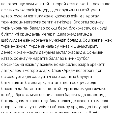
велотрегінде жұмыс істейтін корей жекпе-жегі –таеквандо
секциясы жасөсіпірімдердің денсаулығын нығайтумен
қатар, рухани жаттығу және қарусыз өзін-өзі қорғау
техникасын меңгеруге септігін тигізуде. Спорттың осынау
түрін үйренген балалар соққы беру, блок жасау, секіруді
біліктілікті орындауды меңгеріп, дала жағдаятында
шабуылдан өзін қорғауға мүмкіндігі болады. Осы жекпе-жек
түрімен жүйелі түрде айналысу мінезін шынықтырып,
денесінің жан-жақты дамуына ықпал жасайды. Сонымен
қатар, осынау ғимаратта балалар мини-футбол
секциясына жазылу арқылы командалық өзара әрекеттің
дағдыларын меңгере алады. Сары-Арқа» велотрегіндегі
өскелең ұрпақты салауатты өмір салтына баулуға
бағытталған біз жоғарыда атап өткен секциялардың
барлығы да Астананың кішкентай тұрғындары үшін жұмыс
істейді. Әрі аталмыш секциялардың барлығы да қолжетімді
бағада қызмет көрсетеді. Алып кешенде жасөсіпірімдердің
спорттың сан алуан түрімен айналысу арқылы дені сау, әрі
мықты спортшы атануына таптырмас мүмкіндік. Ендігі