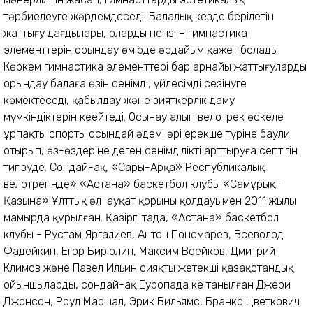
тәрбиелеуге жәрдемдеседі. Балалық кезде берілетін
жаттығу дағдылары, олардың негізі – гимнастика
элементтерін орындау өмірде әрдайым қажет болады.
Көркем гимнастика элементтері бар арнайы жаттығуларды
орындау балаға өзін сенімді, үйлесімді сезінуге
көмектеседі, қабылдау және зияткерлік даму
мүмкіндіктерін кеңейтеді. Осынау алып велотрек өскелең
ұрпақты спортың осындай әдемі әрі ерекше түріне баули
отырып, өз-өздеріне деген сенімділікті арттыруға септігін
тигізуде. Сондай-ақ, «Сары-Арқа» Республикалық
велотрегінде» «Астана» баскетбол клубы «Самұрық-
Қазына» Ұлттық әл-ауқат қорының қолдауымен 2011 жылы
мамырда құрылған. Қазіргі таңда, «Астана» баскетбол
клубы - Рустам Яргалиев, Антон Пономарев, Всеволод
Фадейкин, Егор Бирюлин, Максим Воейков, Дмитрий
Климов және Павел Ильин сияқты жетекші қазақстандық
ойыншыларды, сондай-ақ Еуропада кең танылған Джери
Джонсон, Роул Маршал, Эрик Вильямс, Бранко Цветкович