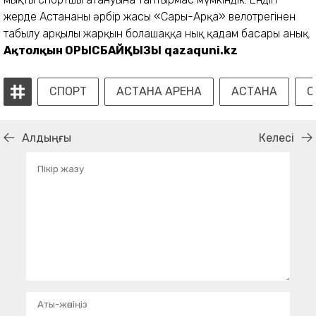
жерде Астананың әрбір жасы «Сары-Арқа» велотрегінен
табылу арқылы жарқын болашаққа нық қадам басары анық.
Ақтолқын ОРЫСБАЙҚЫЗЫ
qazaquni.kz
СПОРТ
АСТАНА АРЕНА
АСТАНА
С
Алдыңғы
Келесі