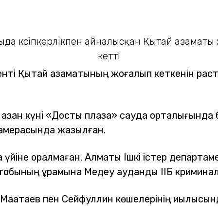
енті Қытай азаматының жоғалып кеткенін рас
0 қазан күні «Достық плаза» сауда орталығынд
 камерасында жазылған.
ақ үйіне оралмаған. Алматы Ішкі істер департа
тобының құрамына Медеу аудандық ІІБ криминал
 Мақатаев пен Сейфуллин көшелерінің қиылысы