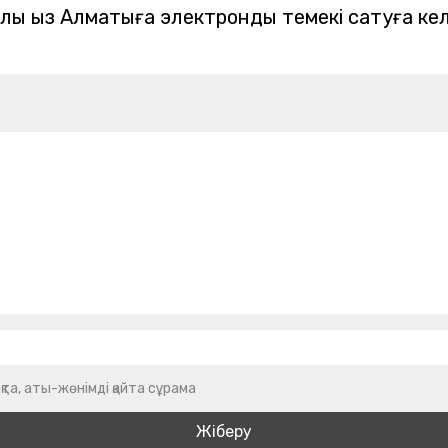
лық қыз Алматыға электрондық темекі сатуға кел
қта, аты-жөнімді қайта сұрама