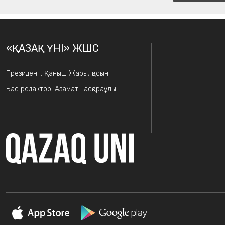
«ҚАЗАҚ ҮНІ» ЖШС
Президент: Қаныш Жарылқасын
Бас редактор: Азамат Тасқараұлы