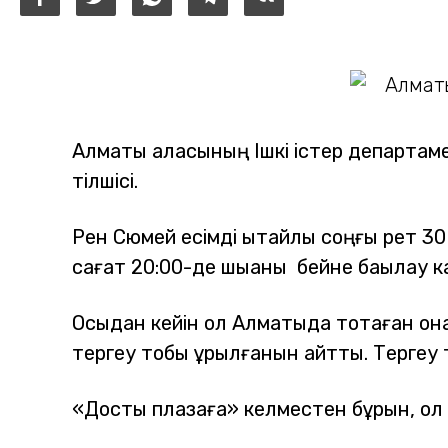
Алматы қаласының Ішкі істер департам
тілшісі.
Рен Сюмей есімді қытайлық соңғы рет 3
сағат 20:00-де шыққаны бейне бақылау
Осыдан кейін ол Алматыда тоқтаған қон
тергеу тобы құрылғанын айтты. Тергеу 
«Достық плазаға» келместен бұрын, ол