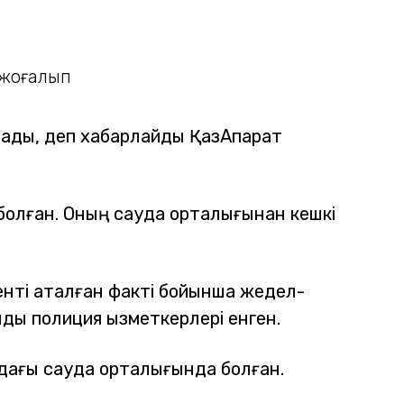
тады, деп хабарлайды ҚазАқпарат
а болған. Оның сауда орталығынан кешкі
менті аталған факті бойынша жедел-
ды полиция қызметкерлері енген.
ндағы сауда орталығында болған.