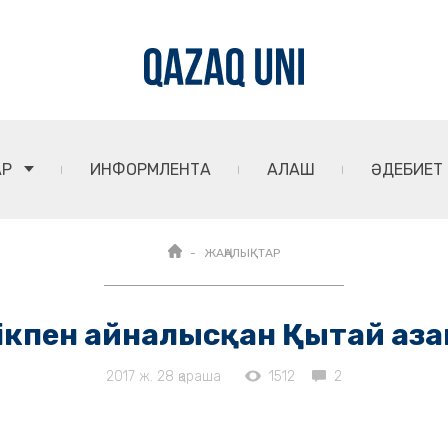
АР
ИНФОРМЛЕНТА
АЛАШ
ӘДЕБИЕТ
ЖАҢАЛЫҚТАР
лікпен айналысқан Қытай аза
2017 ж. 28 қараша
1512
2