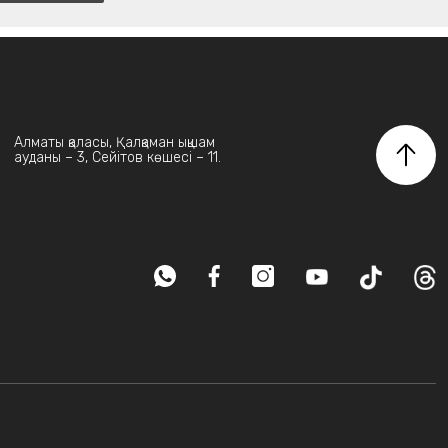
Алматы қаласы, Қалқаман ықшам
ауданы – 3, Сейітов көшесі – 11.