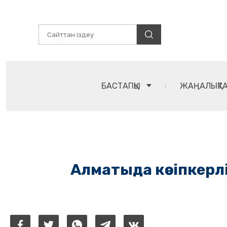
БАСТАПҚЫ
ЖАҢАЛЫҚТ
Алматыда кәсіпкер