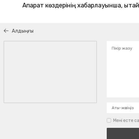
Ақпарат көздерінің хабарлауынша, қытай
Алдыңғы
Мені есте са