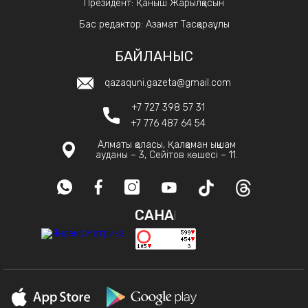
Президент: Қаныш Жарылқасын
Бас редактор: Азамат Тасқараұлы
БАЙЛАНЫС
qazaquni.gazeta@gmail.com
+7 727 398 57 31
+7 776 487 64 54
Алматы қаласы, Қалқаман ықшам
ауданы – 3, Сейітов көшесі – 11.
САНАҚ