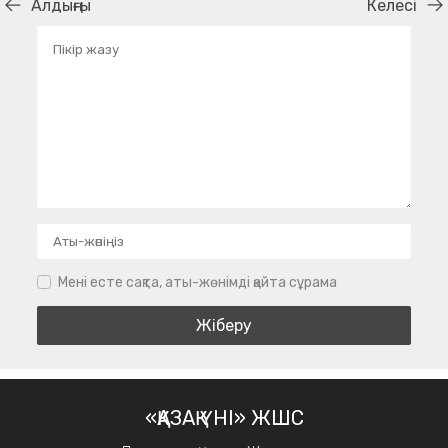
Алдыңғы
Келесі
Мені есте сақта, аты-жөнімді қайта сұрама
«ҚАЗАҚ ҮНІ» ЖШС