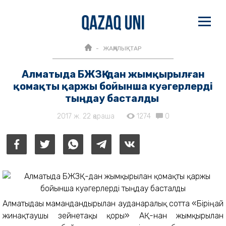
ЖАҢАЛЫҚТАР
Алматыда БЖЗҚ-дан жымқырылған
қомақты қаржы бойынша куәгерлерді
тыңдау басталды
2017 ж. 22 қараша
1274
0
Алматыдағы мамандандырылған ауданаралық сотта «Біріңғай
жинақтаушы зейнетақы қоры» АҚ-нан жымқырылған