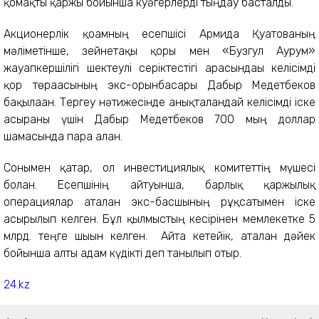
қомақты қаржы бойынша куәгерлерді тыңдау басталды.
Акционерлік қоғамның есепшісі Армида Қуатованың
мәліметінше, зейнетақы қоры мен «Бузгул Аурум»
жауапкершілігі шектеулі серіктестігі арасындағы келісімді
қор төрағасының экс-орынбасары Дабыр Медетбеков
бақылаған. Тергеу нәтижесінде анықталғандай келісімді іске
асырғаны үшін Дабыр Медетбеков 700 мың доллар
шамасында пара алған.
Сонымен қатар, ол инвестициялық комитеттің мүшесі
болған. Есепшінің айтуынша, барлық қаржылық
операциялар аталған экс-басшының рұқсатымен іске
асырылып келген. Бұл қылмыстың кесірінен мемлекетке 5
млрд. теңге шығын келген. Айта кетейік, аталған дәйек
бойынша алты адам күдікті деп танылып отыр.
24.kz