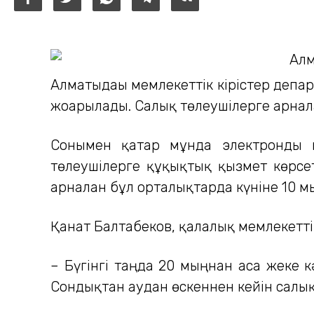
Алматыдағы мемлекеттік кірістер депа
жоғарылады. Салық төлеушілерге арналғ
Сонымен қатар мұнда электронды к
төлеушілерге құқықтық қызмет көрсет
арналған бұл орталықтарда күніне 10 мы
Қанат Балтабеков, қалалық мемлекетт
– Бүгінгі таңда 20 мыңнан аса жеке к
Сондықтан аудан өскеннен кейін салы