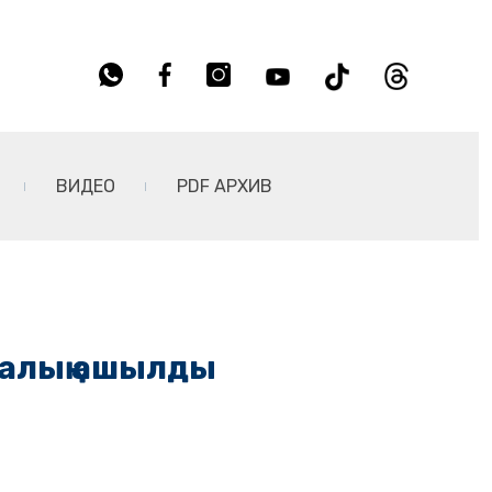
ВИДЕО
PDF АРХИВ
талық ашылды