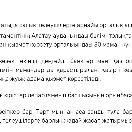
ртаментінің Алатау ауданындағы бөлімі толықт
ан қызмет көрсету орталығындағы 30 маман күні
езек, екінші деңгейлі банктер мен Қазпош
етін мамандар да қарастырылған. Қазіргі к
ңға жуық адамға қызмет көрсетіледі.
ік кірістер департаменті басшысының орынбас
әсіпкер бар. Төрт мыңнан аса заңды тұлға бар
қ төлеушілерге барлық жағдай жасап жатырмыз