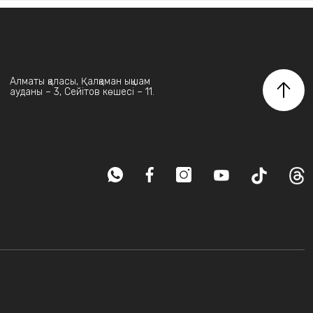
Алматы қаласы, Қалқаман ықшам
ауданы – 3, Сейітов көшесі – 11.