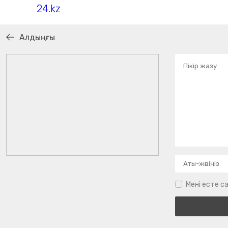
24.kz
Алдыңғы
Мені есте са