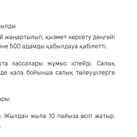
ай жаңартылып, қызмет көрсету деңгейі
не 500 адамды қабылдауға қабілетті.
та кассалары жұмыс істейді. Салық
езде қала бойынша салық төлеушілерге
ары:
. Жылдан жылға 10 пайызға өсіп жатыр.
.