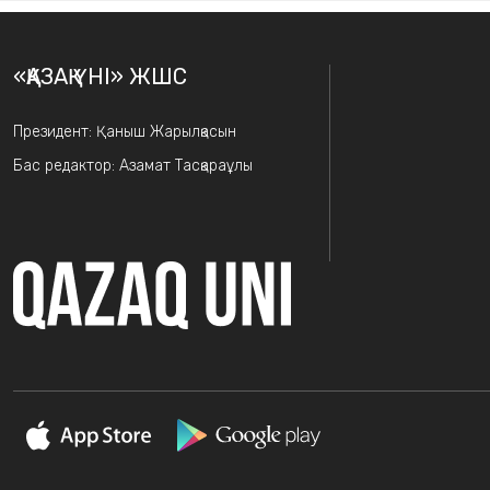
«ҚАЗАҚ ҮНІ» ЖШС
Президент: Қаныш Жарылқасын
Бас редактор: Азамат Тасқараұлы