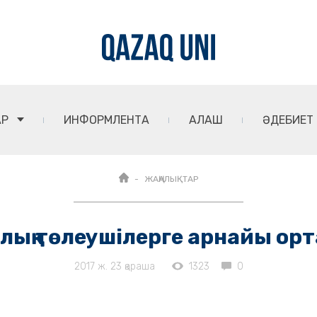
АР
ИНФОРМЛЕНТА
АЛАШ
ӘДЕБИЕТ
ЖАҢАЛЫҚТАР
лық төлеушілерге арнайы ор
2017 ж. 23 қараша
1323
0