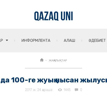
АР
ИНФОРМЛЕНТА
АЛАШ
ӘДЕБИЕТ
ЖАҢАЛЫҚТАР
а 100-ге жуық нысан жылус
2017 ж. 24 қараша
1445
0