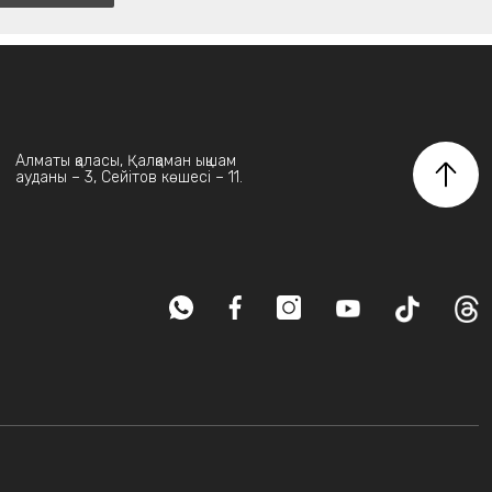
Алматы қаласы, Қалқаман ықшам
ауданы – 3, Сейітов көшесі – 11.