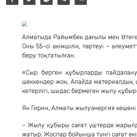
Алматыда Райымбек даңғылы мен Өтеге
Оның 55-сі әкімшілік, төртеуі – әлеу
беру тоқтатылған.
«Сыр берген құбырлардың пайдалану 
шеккендер жоқ. Алайда материалдық 
кетерлігі, шыдас бермеген жылу құбы
Ян Гирин, Алматы жылуэнергия кешені 
– Жылу құбыры сағат үштерде жарылды
жатыр. Жоспар бойынша түнгі сағат ек