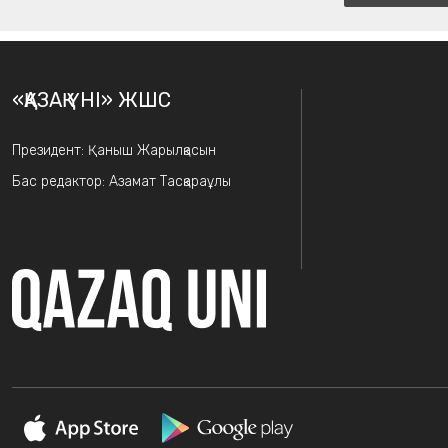
«ҚАЗАҚ ҮНІ» ЖШС
Президент: Қаныш Жарылқасын
Бас редактор: Азамат Тасқараұлы