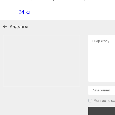
24.kz
Алдыңғы
Мені есте са