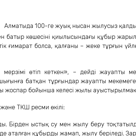
н батыр көшесінің қиылысындағы құбыр жары
меттік ғимарат болса, қалғаны – жеке тұрғын ү
мерзімі өтіп кеткен», – дейді жауапты ме
шығынға батқан тұрғындар жауапты мекемеге
ры жоспар бойынша келесі жылы ауыстырылмақ
және ТКШ ресми өкілі:
. Бірден ыстық су мен жылу беру тоқтатылд
іде аталған құбырды жамап, жылу беріледі. За