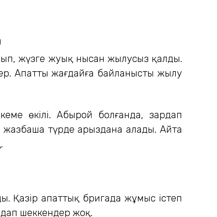
лып, жүзге жуық нысан жылусыз қалды.
йлер. Апатты жағдайға байланысты жылу
кеме өкілі. Абырой болғанда, зардап
 жазбаша түрде арыздана алады. Айта
.
ы. Қазір апаттық бригада жұмыс істеп
рдап шеккендер жоқ.