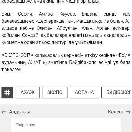
хабарлады Астана әкімдігінің медиа орталығы.
Биыл София, Амира, Кәусар, Елдана сынды қыз
балалардың есімдері ерекше танымалдылыққа ие болған. Ал
ұлдарға көбіне Әлихан, Айсұлтан, Алан, Арлан есімдері
қойылған. Сондай-ақ балаларға елдегі маңызды оқиғалардың
құрметіне орай ат қою дәстүрі де ұмытылмаған.
«ЭКСПО-2017» халықаралық көрмесін өткізу кезінде «Есіл»
ауданының АЖАТ қызметінде Бәйдiбэкспо есімді ұл бала
тіркелген.
АХАЖ
ЭКСПО
АСТАНА
БӘЙДІБЭКС
Алдыңғы
Келесі