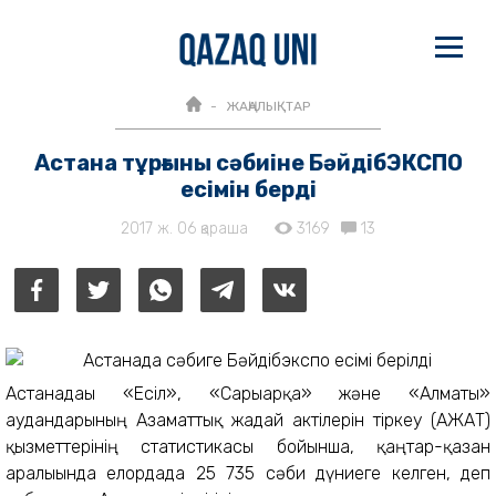
ЖАҢАЛЫҚТАР
Астана тұрғыны сәбиіне БәйдiбЭКСПО
есімін берді
2017 ж. 06 қараша
3169
13
Астанадағы «Есіл», «Сарыарқа» және «Алматы»
аудандарының Азаматтық жағдай актілерін тіркеу (АЖАТ)
қызметтерінің статистикасы бойынша, қаңтар-қазан
аралығында елордада 25 735 сәби дүниеге келген, деп