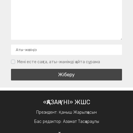
Мені есте сақта, аты-жөнімді қайта сұрама
«ҚАЗАҚ ҮНІ» ЖШС
Президент: Қаныш Жарылқасын
Бас редактор: Азамат Тасқараұлы