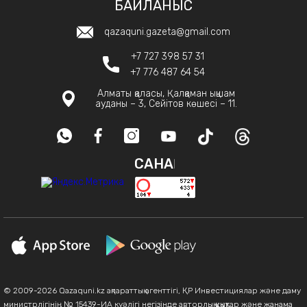
БАЙЛАНЫС
qazaquni.gazeta@gmail.com
+7 727 398 57 31
+7 776 487 64 54
Алматы қаласы, Қалқаман ықшам
ауданы – 3, Сейітов көшесі – 11.
САНАҚ
© 2009-2026 Qazaquni.kz ақпараттық агенттігі, ҚР Инвестициялар және даму
министрлігінің № 15439-ИА куәлігі негізінде авторлық құқықтар және жанама