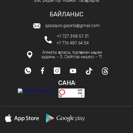
Бас редактор: Азамат Тасқараұлы
БАЙЛАНЫС
qazaquni.gazeta@gmail.com
+7 727 398 57 31
+7 776 487 64 54
Алматы қаласы, Қалқаман ықшам
ауданы – 3, Сейітов көшесі – 11.
САНАҚ