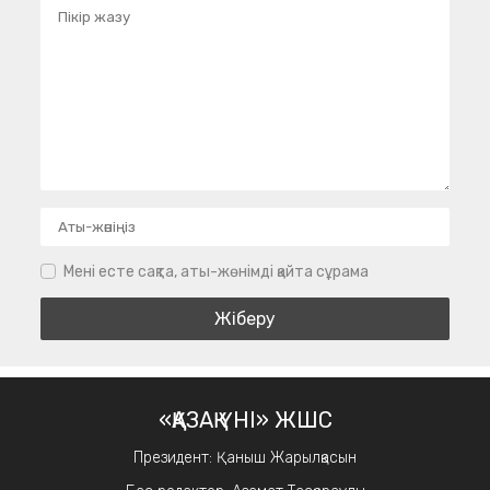
Мені есте сақта, аты-жөнімді қайта сұрама
«ҚАЗАҚ ҮНІ» ЖШС
Президент: Қаныш Жарылқасын