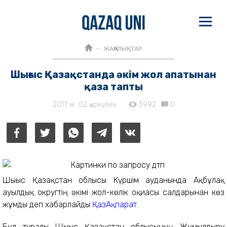
ЖАҢАЛЫҚТАР
Шығыс Қазақстанда әкім жол апатынан
қаза тапты
2017 ж. 02 қыркүйек
3982
0
Шығыс Қазақстан облысы Күршім ауданында Ақбұлақ
ауылдық округтің әкімі жол-көлік оқиғасы салдарынан көз
жұмды деп хабарлайды
ҚазАқпарат.
Бұл туралы Шығыс Қазақстан облысының Жұмылдыру