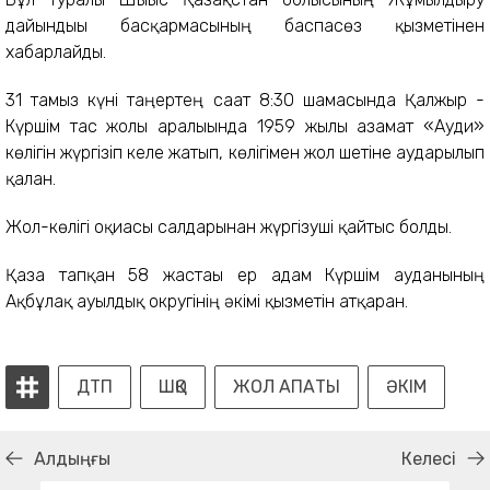
дайындығы басқармасының баспасөз қызметінен
хабарлайды.
31 тамыз күні таңертең сағат 8:30 шамасында Қалжыр -
Күршім тас жолы аралығында 1959 жылғы азамат «Ауди»
көлігін жүргізіп келе жатып, көлігімен жол шетіне аударылып
қалған.
Жол-көлігі оқиғасы салдарынан жүргізуші қайтыс болды.
Қаза тапқан 58 жастағы ер адам Күршім ауданының
Ақбұлақ ауылдық округінің әкімі қызметін атқарған.
ДТП
ШҚО
ЖОЛ АПАТЫ
ӘКІМ
Алдыңғы
Келесі