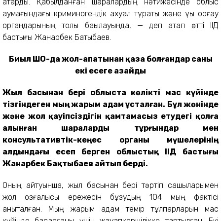
атқарды. Қабылданған шаралардың нәтижесінде облыс
аумағындағы криминогендік ахуал тұрақты және құқық қорғау
органдарының толық бақылауында, — деп атап өтті ІІД
бастығы Жанарбек Бақтыбаев.
Биыл ШҚО-да жол-апатынан қаза болғандар саны
екі есеге азайды
Жыл басынан бері облыста көлікті мас күйінде
тізгіндеген мың жарым адам ұсталған. Бұл жөнінде
және жол қауіпсіздігін қамтамасыз етудегі қолға
алынған шараларды тұрғындар мен
консультативтік-кеңес органы мүшелерінің
алдындағы есеп берген облыстық ІІД бастығы
Жанарбек Бақтыбаев айтып берді.
Оның айтуынша, жыл басынан бері тәртіп сақшыларымен
жол қозғалысы ережесін бұзудың 104 мың фактісі
анықталған. Мың жарым адам темір тұлпарларын мас
күйінде басқарғаны үшін жауапкершілікке тартылған. Екі