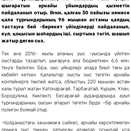
шығаратын арнайы ұйымдардың қызметін
пайдаланып отыр. Яғни, қалған 30 пайызы немесе
қала тұрғындарының 96 мыңнан астамы қалдық
тастауға бей -берекет үйінділерді пайдаланып,
күл, қоқысын шаһардың іші, сыртына төгіп, шашып
жатыр деген сөз.
Тек қана 2016- жылы қаланың қуыс -қуысында үйілген
қоқыстарды тазартып, шығаруға қала бюджетінен 6,6 млн.
теңге бөлінген. Бірақ, қоқыс үйінділері қалада биыл тағы да
көбейіп кеткен. Қалалықтар қоқысты қоқыс төгетін арнайы
контейнерге төкпей жатса, облыстың 220 мыңнан астам
халқы тұрып жатқан Катонқарағай, Тарбағатай, Күршім, Ұлан,
Бородулиха, Көкпекті, Бесқарағай аудандарында ауыл
тұрғындарының қоқысын апарып төгетін бірде –бір арнайы
полигон болмай отыр.
-Қолданыстағы заңнамаға сәйкес, арнайы көрсетілмеген
орынға қоқыс төккен, лақтырған адамдар осындай ұсақ