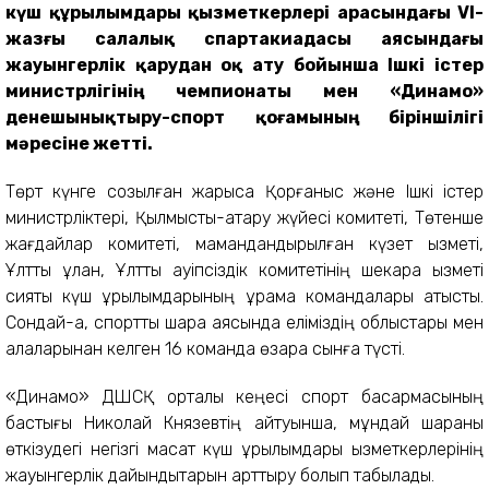
күш құрылымдары қызметкерлері арасындағы VI-
жазғы салалық спартакиадасы аясындағы
жауынгерлік қарудан оқ ату бойынша Ішкі істер
министрлігінің чемпионаты мен «Динамо»
денешынықтыру-спорт қоғамының біріншілігі
мәресіне жетті.
Төрт күнге созылған жарысқа Қорғаныс және Ішкі істер
министрліктері, Қылмыстық-атқару жүйесі комитеті, Төтенше
жағдайлар комитеті, мамандандырылған күзет қызметі,
Ұлттық ұлан, Ұлттық қауіпсіздік комитетінің шекара қызметі
сияқты күш құрылымдарының құрама командалары қатысты.
Сондай-ақ, спорттық шара аясында еліміздің облыстары мен
қалаларынан келген 16 команда өзара сынға түсті.
«Динамо» ДШСҚ орталық кеңесі спорт басқармасының
бастығы Николай Князевтің айтуынша, мұндай шараны
өткізудегі негізгі мақсат күш құрылымдары қызметкерлерінің
жауынгерлік дайындықтарын арттыру болып табылады.