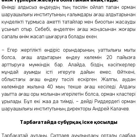
Өнімді қалдықсыз өңдеудің тың тәсілін ойлап тапқан орман
шаруашылығы институтының ғалымдары ағаш қалдықтарынан
күнделікті тұрмысқа қажетті тақтайлар мен биоотын жасауды
ұсынып отыр. Себебі, өңделген ағаш жоңқасынан жоғары
сапалы өнім жасап шығаруға болады екен.
– Егер жергілікті өндіріс орындарының қуаттылығы мықты
болса, ағаш қалдықтарын өңдеу көлемін 20 пайызға
арттыруға мүмкіндік бар. Алайда, біздің кәсіпкерлер
мұндай ауқымды істі игеруге дайын емес. Өйткені,
облыстағы ағаш өңдеу тәсілі ескірген. Жалпы, аудан
көлемінде жылына 40 мың текше ағаш кесіледі. Алдағы
уақытта ағаш қоры молынан игерілетін болса, орман кластері
құрылады. Бұл екі жаққа да тиімді, – дейді Риддердегі орман
шаруашылығы институтының директоры Андрей Калачев.
Тарбағатайда субұрқақ іске қосылды
Тарбағатай ауданы, Сәтпаев ауылындағы орталық саябаққа