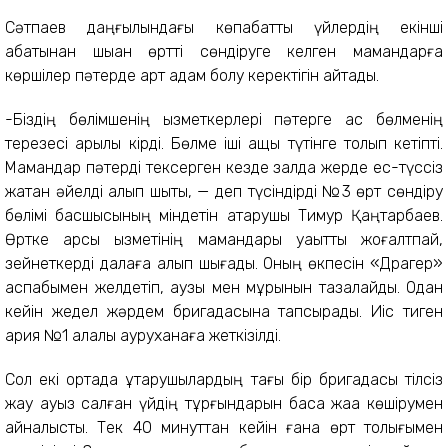
Сәтпаев даңғылындағы көпқабатты үйлердің екінші
қабатынан шыққан өртті сөндіруге келген мамандарға
көршілер пәтерде қарт адам болу керектігін айтады.
-Біздің бөлімшенің қызметкерлері пәтерге ас бөлменің
терезесі арқылы кірді. Бөлме іші ащы түтінге толып кетіпті.
Мамандар пәтерді тексерген кезде залда жерде ес-түссіз
жатқан әйелді алып шықты, — деп түсіндірді №3 өрт сөндіру
бөлімі басшысының міндетін атқарушы Тимур Қаңтарбаев.
Өртке қарсы қызметінің мамандары уақытты жоғалтпай,
зейнеткерді далаға алып шығады. Оның өкпесін «Драгер»
аспабымен желдетіп, аузы мен мұрынын тазалайды. Одан
кейін жедел жәрдем бригадасына тапсырады. Иіс тиген
қария №1 қалалық ауруханаға жеткізілді.
Сол екі ортада құтқарушылардың тағы бір бригадасы тілсіз
жау ауыз салған үйдің тұрғындарын басқа жаққа көшірумен
айналысты. Тек 40 минуттан кейін ғана өрт толығымен