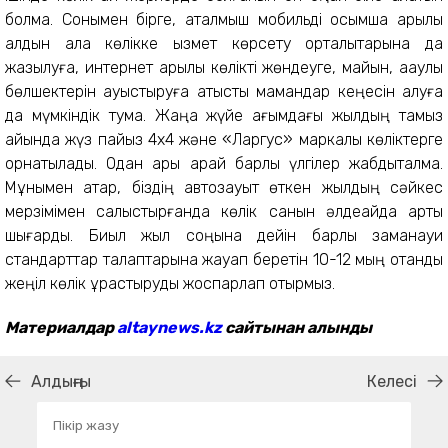
болмақ. Сонымен бірге, аталмыш мобильді қосымша арқылы
алдын ала көлікке қызмет көрсету орталықтарына да
жазылуға, интернет арқылы көлікті жөндеуге, майын, ақаулы
бөлшектерін ауыстыруға қатысты мамандар кеңесін алуға
да мүмкіндік тумақ. Жаңа жүйе ағымдағы жылдың тамыз
айында жүз пайыз 4х4 және «Ларгус» маркалы көліктерге
орнатылады. Одан ары қарай барлық үлгілер жабдықталмақ.
Мұнымен қатар, біздің автозауыт өткен жылдың сәйкес
мерзімімен салыстырғанда көлік санын әлдеқайда артық
шығарды. Биыл жыл соңына дейін барлық заманауи
стандарттар талаптарына жауап беретін 10-12 мың отандық
жеңіл көлік құрастыруды жоспарлап отырмыз.
Материалдар
altaynews.kz
сайтынан алынды
Алдыңғы
Келесі