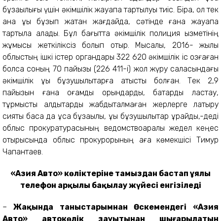
бұзақылығы үшін әкімшілік жауапқа тартылуы тиіс. Бірақ, ол тек
қана құқық бұзып жатқан жағдайда, сәтінде ғана жауапқа
тартыла алады. Бұл бағытта әкімшілік полиция қызметінің
жұмысы жеткіліксіз болып отыр. Мысалы, 2016- жылы
облыстың ішкі істер органдары 322 620 әкімшілік іс қозғаған
болса соның 70 пайызы (226 411-і) жол жүру саласындағы
әкімшілік құқық бұзушылықтарға қатысты болған. Тек 2,9
пайызын ғана қоғамдық орындарды, бақтарды ластау,
тұрмыстық қалдықтарды жабдықталмаған жерлерге лақтыру
сияқты басқа да ұсақ бұзақылық, құқық бұзушылықтар құрайды,-деді
облыс прокуратурасының ведомствоаралық жедел кеңес
отырысында облыс прокурорының аға көмекшісі Тимур
Чақпантаев.
«Азия Авто» көліктеріне тамыздан бастап ұялы
телефон арқылы бақылау жүйесі енгізіледі
–
Жақында таныстарымнан Өскемендегі «Азия
Авто» автокөлік зауытынан шығарылатын