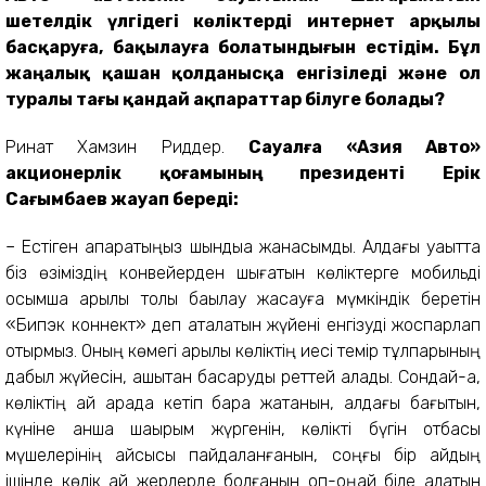
шетелдік үлгідегі көліктерді интернет арқылы
басқаруға, бақылауға болатындығын естідім. Бұл
жаңалық қашан қолданысқа енгізіледі және ол
туралы тағы қандай ақпараттар білуге болады?
Ринат Хамзин Риддер.
Сауалға «Азия Авто»
акционерлік қоғамының президенті Ерік
Сағымбаев жауап береді:
– Естіген ақпаратыңыз шындыққа жанасымды. Алдағы уақытта
біз өзіміздің конвейерден шығатын көліктерге мобильді
қосымша арқылы толық бақылау жасауға мүмкіндік беретін
«Бипэк коннект» деп аталатын жүйені енгізуді жоспарлап
отырмыз. Оның көмегі арқылы көліктің иесі темір тұлпарының
дабыл жүйесін, қашықтан басқаруды реттей алады. Сондай-ақ,
көліктің қай арада кетіп бара жатқанын, алдағы бағытын,
күніне қанша шақырым жүргенін, көлікті бүгін отбасы
мүшелерінің қайсысы пайдаланғанын, соңғы бір айдың
ішінде көлік қай жерлерде болғанын оп-оңай біле алатын