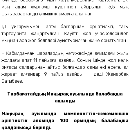
мың адам жүргізуші куәлігінен айырылып, 5,5 мың
шығысқазақстандық әкімшілік қамауға алынған.
ІІД ұйғарымымен алты бағдаршам орнатылып, тағы
төртеуіқайта жаңартылған. Қауіпті жол учаскелеріндегі
мыңнан аса жол белгілері ауыстырылған және орнатылған.
– Қабылданған шаралардың нәтижесінде ағымдағы жылы
жолдағы апат 11 пайызға азайды. Соның ішінде жол-көлік
оқиғасы салдарынан қайтыс болғандар саны екі есеге, ал
жарақат алғандар 9 пайыз азайды, — деді Жанарбек
Бақтыбаев.
Тарбағатайдың Маңырақ ауылында балабақша
ашылды
Маңырақ ауылында мемлекеттік-жекеменшік
әріптестік аясында 100 орындық балабақша
қолданысқа берілді.