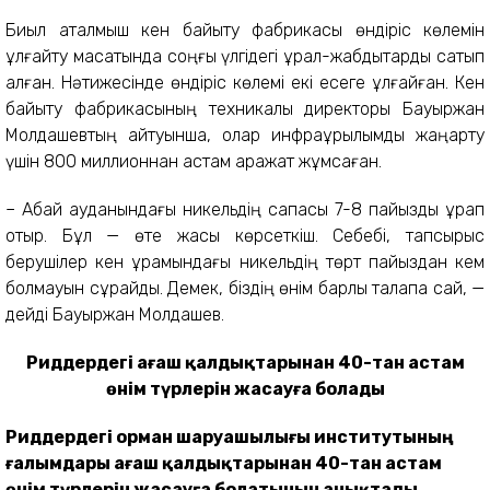
Биыл аталмыш кен байыту фабрикасы өндіріс көлемін
ұлғайту мақсатында соңғы үлгідегі құрал-жабдықтарды сатып
алған. Нәтижесінде өндіріс көлемі екі есеге ұлғайған. Кен
байыту фабрикасының техникалық директоры Бауыржан
Молдашевтың айтуынша, олар инфрақұрылымды жаңарту
үшін 800 миллионнан астам қаражат жұмсаған.
– Абай ауданындағы никельдің сапасы 7-8 пайызды құрап
отыр. Бұл — өте жақсы көрсеткіш. Себебі, тапсырыс
берушілер кен құрамындағы никельдің төрт пайыздан кем
болмауын сұрайды. Демек, біздің өнім барлық талапқа сай, —
дейді Бауыржан Молдашев.
Риддердегі ағаш қалдықтарынан 40-тан астам
өнім түрлерін жасауға болады
Риддердегі орман шаруашылығы институтының
ғалымдары ағаш қалдықтарынан 40-тан астам
өнім түрлерін жасауға болатынын анықтады.