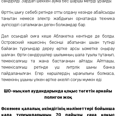
сөндірілді. Зардап шеккен аумақ бес шаршы метрді құрайды.
Өрттің шығу себебі ретінде отты қолдану кезінде абайсыздық
танытқан немесе электр жабдығын орнатқанда техника
қауіпсіздігі сақталмаған деген болжамдар бар.
Дәл осындай оқиға кеше Аблакетка кентінде де болды.
Островский көшесінің бесінші қабатынан шыққан түтінді
байқаған тұрғындар дереу өртке қарсы қызметке қоңырау
шалған. Өрти сөндірушілер шылымның шала тұқылы тұтанып,
темекісалғыш та жана бастағанын айтады. Айтпақшы,
темекісалғыш ретінде үш литрлік шыны банка
пайдаланылған. Егер көршілердің қырағылығы болмаса,
темекінің ұшқыны үлкен өртке әкеліп соғуы мүмкін еді.
ШҚО-ның көп аудандарында қоқыс төгетін арнайы
полигон жоқ
Өскемен қалалық әкімдігінің мәліметтері бойынша
қала тұрғындарының 70 пайызы ғана қоқыс