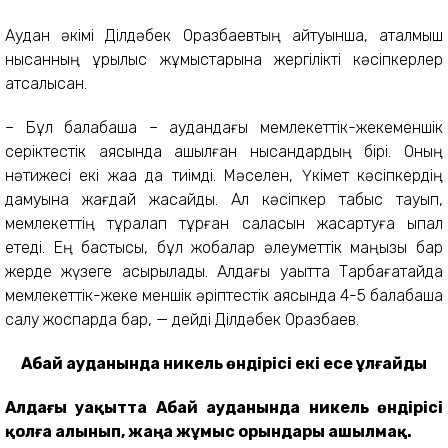
Аудан әкімі Ділдәбек Оразбаевтың айтуынша, аталмыш
нысанның құрылыс жұмыстарына жергілікті кәсіпкерлер
атсалысқан.
– Бұл балабақша – аудандағы мемлекеттік-жекеменшік
серіктестік аясында ашылған нысандардың бірі. Оның
нәтижесі екі жаққа да тиімді. Мәселен, Үкімет кәсіпкердің
дамуына жағдай жасайды. Ал кәсіпкер табыс тауып,
мемлекеттің тұралап тұрған саласын жақсартуға ықпал
етеді. Ең бастысы, бұл жобалар әлеуметтік маңызы бар
жерде жүзеге асырылады. Алдағы уақытта Тарбағатайда
мемлекеттік-жеке меншік әріптестік аясында 4-5 балабақша
салу жоспарда бар, — дейді Ділдәбек Оразбаев.
Абай ауданында никель өндірісі екі есе ұлғайды
Алдағы уақытта Абай ауданында никель өндірісі
қолға алынып, жаңа жұмыс орындары ашылмақ.