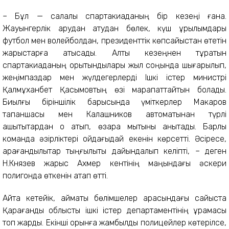
– Бұл — салалық спартакиаданың бір кезеңі ғана.
Жауынгерлік қарудан атудан бөлек, күш құрылымдары
футбол мен волейболдан, президенттік көпсайыстан өтетін
жарыстарға қатысады. Алты кезеңнен тұратын
спартакиаданың қорытындылары жыл соңында шығарылып,
жеңімпаздар мен жүлдегерлерді Ішкі істер министрі
Қалмұханбет Қасымовтың өзі марапаттайтын болады.
Биылғы біріншілік барысында үміткерлер Макаров
тапаншасы мен Калашников автоматынан түрлі
қашықтықтардан оқ атып, өзара мықтыны анықтады. Барлық
команда әзірліктері ойдағыдай екенін көрсетті. Әсіресе,
қарағандылықтар тыңғылықты дайындалып келіпті, – деген
Н.Князев жарыс Ахмер кентінің маңындағы әскери
полигонда өткенін атап өтті.
Айта кетейік, аймақтық бөлімшелер арасындағы сайыста
Қарағанды облыстық ішкі істер департаментінің құрамасы
топ жарды. Екінші орынға жамбылдық полицейлер көтерілсе,