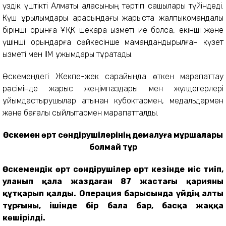
үздік үштікті Алматы қаласының тәртіп сақшылары түйіндеді.
Күш құрылымдары арасындағы жарыста жалпыкомандалық
бірінші орынға ҰҚК шекара қызметі ие болса, екінші және
үшінші орындарға сәйкесінше мамандандырылған күзет
қызметі мен ІІМ ұжымдары тұрақтады.
Өскемендегі Жекпе-жек сарайында өткен марапаттау
рәсімінде жарыс жеңімпаздары мен жүлдегерлері
ұйымдастырушылар атынан кубоктармен, медальдармен
және бағалы сыйлықтармен марапатталды.
Өскемен өрт сөндірушілерінің демалуға мұршалары
болмай тұр
Өскемендік өрт сөндірушілер өрт кезінде иіс тиіп,
уланып қала жаздаған 87 жастағы қарияны
құтқарып қалды. Операция барысында үйдің алты
тұрғыны, ішінде бір бала бар, басқа жаққа
көшірілді.