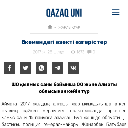
ЖАҢАЛЫҚТАР
Өскемендегі өзекті өзгерістер
2017 ж. 28 шілде
1673
0
ШҚО қылмыс саны бойынша ОҚО және Алматы
облысынан кейін тұр
Аймақта 2017 жылдың алғашқы жартыжылдығында өткен
жылдың сәйкес мерзімімен салыстырғанда тіркелген
қылмыс саны 15 пайызға азайған. Бұл жөнінде облыстық ІІД
бастығы, полиция генерал-майоры Жанарбек Бақтыбаев