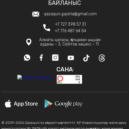
БАЙЛАНЫС
qazaquni.gazeta@gmail.com
+7 727 398 57 31
+7 776 487 64 54
Алматы қаласы, Қалқаман ықшам
ауданы – 3, Сейітов көшесі – 11.
САНАҚ
© 2009-2026 Qazaquni.kz ақпараттық агенттігі, ҚР Инвестициялар және даму
министрлігінің № 15439-ИА куәлігі негізінде авторлық құқықтар және жанама