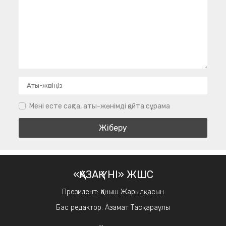
Мені есте сақта, аты-жөнімді қайта сұрама
«ҚАЗАҚ ҮНІ» ЖШС
Президент: Қаныш Жарылқасын
Бас редактор: Азамат Тасқараұлы