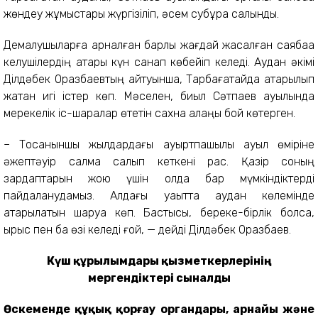
жөндеу жұмыстары жүргізіліп, әсем субұрқақ салынды.
Демалушыларға арналған барлық жағдай жасалған саябаққа
келушілердің қатары күн санап көбейіп келеді. Аудан әкімі
Ділдәбек Оразбаевтың айтуынша, Тарбағатайда атқарылып
жатқан игі істер көп. Мәселен, биыл Сәтпаев ауылында
мерекелік іс-шаралар өтетін сахна алаңы бой көтерген.
– Тоқсаныншы жылдардағы ауыртпашылық ауыл өміріне
әжептәуір салмақ салып кеткені рас. Қазір соның
зардаптарын жою үшін қолда бар мүмкіндіктерді
пайдаланудамыз. Алдағы уақытта аудан көлемінде
атқарылатын шаруа көп. Бастысы, береке-бірлік болса,
ырыс пен бақ өзі келеді ғой, — дейді Ділдәбек Оразбаев.
Күш құрылымдары қызметкерлерінің
мергендіктері сыналды
Өскеменде құқық қорғау органдары, арнайы және