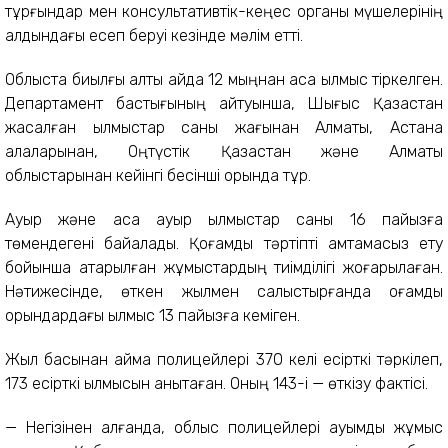
тұрғындар мен консультативтік-кеңес органы мүшелерінің
алдындағы есеп беруі кезінде мәлім етті.
Облыста биылғы алты айда 12 мыңнан аса қылмыс тіркелген.
Департамент бастығының айтуынша, Шығыс Қазақстан
жасалған қылмыстар саны жағынан Алматы, Астана
қалаларынан, Оңтүстік Қазақстан және Алматы
облыстарынан кейінгі бесінші орында тұр.
Ауыр және аса ауыр қылмыстар саны 16 пайызға
төмендегені байқалады. Қоғамдық тәртіпті қамтамасыз ету
бойынша атқарылған жұмыстардың тиімділігі жоғарылаған.
Нәтижесінде, өткен жылмен салыстырғанда қоғамдық
орындардағы қылмыс 13 пайызға кеміген.
Жыл басынан аймақ полицейлері 370 келі есірткі тәркілеп,
173 есірткі қылмысын анықтаған. Оның 143-і — өткізу фактісі.
— Негізінен алғанда, облыс полицейлері ауқымды жұмыс