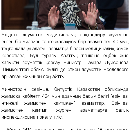
Міндетті әлеуметтік медициналық сақтандыру жүйесіне
енген бір миллион теңге жалақысы бар азамат пен 40 мың
теңге жалақы алатын азаматқа бірдей медициналық көмек
көрсетіледі. Бұл туралы Азаттық тілшісіне еңбек және
халықты әлеуметтік қорғау министрі Тамара Дүйсенова
Шымкенттегі облыс әкімдігінде өткен әлеуметтік мәселелерге
арналған жиыннан соң айтты.
Министрдің сөзінше, Оңтүстік Қазақстан облысында
жұмысқа қабілетті 424 мың адамның басым бөлігі "өзін-өзі
нәтижелі жұмыспен қамтыған" азаматтар. Өзін-өзі
жұмыспен қамтып жүрген азаматтарға салық
инспекциясына тіркелуі тиіс.
- Айына 1414 теңгеден, жылына барлығы 18 мың теңге