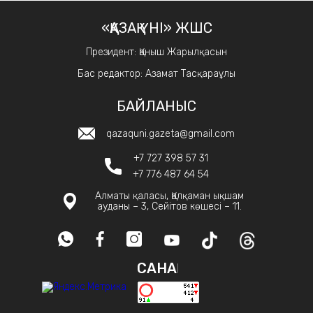
«ҚАЗАҚ ҮНІ» ЖШС
Президент: Қаныш Жарылқасын
Бас редактор: Азамат Тасқараұлы
БАЙЛАНЫС
qazaquni.gazeta@gmail.com
+7 727 398 57 31
+7 776 487 64 54
Алматы қаласы, Қалқаман ықшам
ауданы – 3, Сейітов көшесі – 11.
САНАҚ