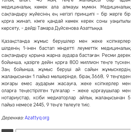
медициналық көмек ала алмауы мүмкін. Медициналық
сақтандыру жүйесінің ең негізгі принципі – бір жерге бір
қорға жинап, кімге қандай көмек керек соны уақытылы
көрсету, - дейді Тамара Дүйсенова Азаттыққа.
Қазақстанда жұмыс берушілер мен жеке кәсіпкерлер
шілденің 1-інен бастап міндетті әлеуметтік медициналық
сақтандыру қорына жарна аудара бастаған. Ресми дерек
бойынша, қазірге дейін қорға 800 миллион теңге түскен.
Заң бойынша, жұмыс беруші ай сайын жұмыскердің
жалақысынан 1 пайыз мөлшерінде, бірақ 3668, 9 теңгеден
жоғары емес аударым жасауға, жеке кәсіпкерлер мен
оларға теңестірілген тұлғалар – жеке қорғаушылар мен
нотариустар, кәсіби медиаторлар айлық жалақысынан 5
пайыз немесе 2445, 9 теңге төлеуге тиіс.
Дереккөз:
Аzattyq.org