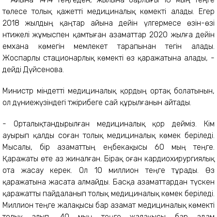
төлесе толық қажетті медициналық көмекті алады. Егер
2018 жылдың қаңтар айына дейін үлгермесе өзін-өзі
нәтижелі жұмыспен қамтыған азаматтар 2020 жылға дейін
емхана көмегін мемлекет тарапынан тегін алады.
Жоспарлы стационарлық көмекті өз қаражатына алады, -
дейді Дүйсенова.
Министр міндетті медициналық қордың ортақ болатынын,
ол дүниежүзіндегі тәжірибеге сай құрылғанын айтады.
- Орталықтандырылған медициналық қор дейміз. Кім
ауырып қалды соған толық медициналық көмек беріледі.
Мысалы, бір азаматтың еңбекақысы 60 мың теңге.
Қаражаты өте аз жиналған. Бірақ оған кардиохирургиялық
ота жасау керек. Ол 10 миллион теңге тұрады. Өз
қаражатына жасата алмайды. Басқа азаматтардан түскен
қаражатты пайдаланып толық медициналық көмек беріледі.
Миллион теңге жалақысы бар азамат медициналық көмекті
толық алып, 40 мың теңге жалақысы бар адам