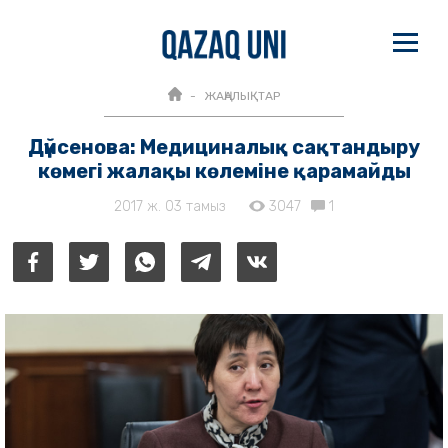
ЖАҢАЛЫҚТАР
Дүйсенова: Медициналық сақтандыру
көмегі жалақы көлеміне қарамайды
2017 ж. 03 тамыз
3047
1