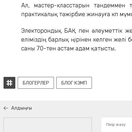
Ал, мастер-класстарын тандеммен 
практикалық тәжірбие жинауға көп мүмк
Электорондық БАҚ пен әлеуметтік жел
еліміздің барлық өңірінен келген желі
саны 70-тен астам адам қатысты.
БЛОГЕРЛЕР
БЛОГ КЭМП
Алдыңғы