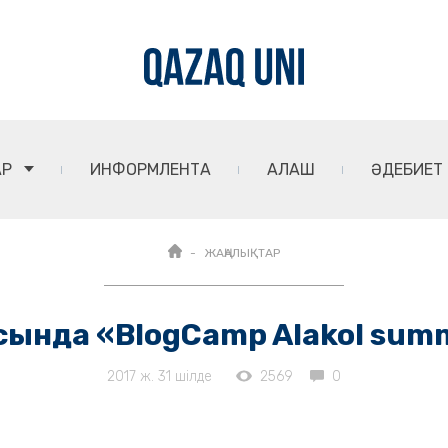
АР
ИНФОРМЛЕНТА
АЛАШ
ӘДЕБИЕТ
ЖАҢАЛЫҚТАР
нда «BlogCamp Alakol summe
2017 ж. 31 шілде
2569
0