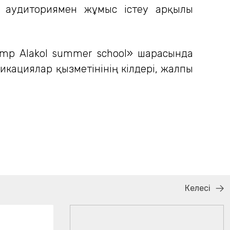
к аудиториямен жұмыс істеу арқылы
Camp Alakol summer school» шарасында
икациялар қызметінінің өкілдері, жалпы
Келесі