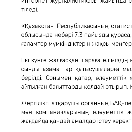
интернет журналистикасы жайында сөз
тіледі.
«Қазақстан Республикасының статист
облысында небәрі 7,3 пайызды құраса,
ғаламтор мүмкіндіктерін жақсы меңгерге
Екі күнге жалғасқан шараға елімізді
сынды азаматтар қатысушыларға масте
берілді. Сонымен қатар, әлеуметтік
айтылған бағыттарды қолдай отырып, 
Жергілікті атқарушы органның БАҚ-пен
мен компанияларының әлеуметтік же
жағдайда қандай амалдар істеу керектіг