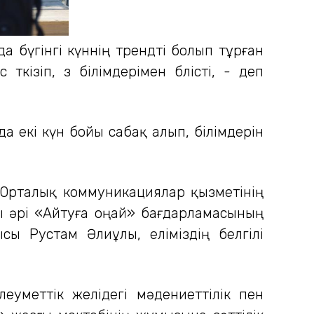
а бүгінгі күннің трендті болып тұрған
кізіп, өз білімдерімен бөлісті, - деп
а екі күн бойы сабақ алып, білімдерін
 Орталық коммуникациялар қызметінің
 әрі «Айтуға оңай» бағдарламасының
ы Рустам Әлиұлы, еліміздің белгілі
еуметтік желідегі мәдениеттілік пен