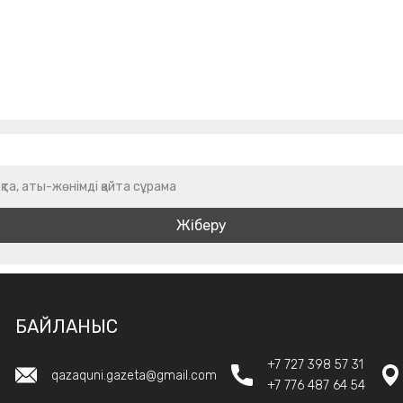
қта, аты-жөнімді қайта сұрама
БАЙЛАНЫС
+7 727 398 57 31
qazaquni.gazeta@gmail.com
+7 776 487 64 54