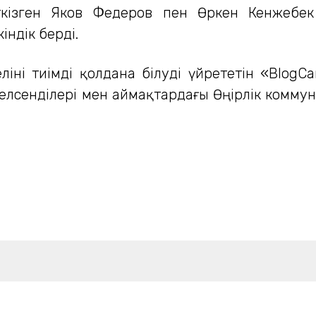
өткізген Яков Федеров пен Өркен Кенжебе
індік берді.
іні тиімді қолдана білуді үйрететін «Blog
 белсенділері мен аймақтардағы Өңірлік коммун