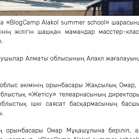
а «BlogCamp Alakol summer school» шарасынд
ң жілігін шашқан мамандар масстер-класс өт
.
сушылар Алматы облысының Алакөл жағалауынд
облыс әкімінің орынбасары Жақсылық Омар,
облыстық «Жетісу» телеарнасының директоры
облыстық ішкі саясат басқармасының басшыс
ы.
ің орынбасары Омар Мұқашұлына беріліп, әл