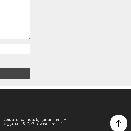
Алматы қаласы, Қалқаман ықшам
ауданы – 3, Сейітов көшесі – 11.