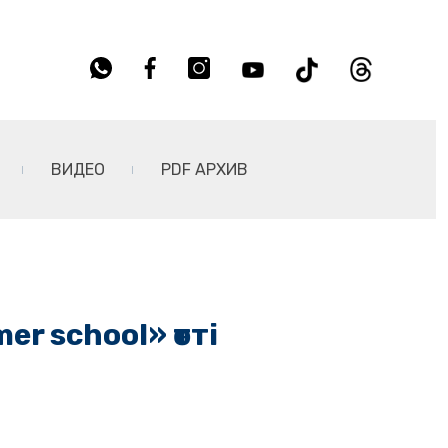
ВИДЕО
PDF АРХИВ
r school» өтті