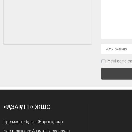
Мені есте са
«ҚАЗАҚ ҮНІ» ЖШС
Президент: Қаныш Жарылқасын
Бас редактор: Азамат Тасқараұлы