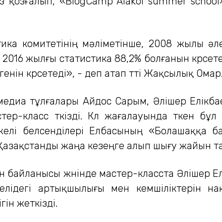
 қозғалып, «BlogCamp Alakol summer school
ика комитетінің мәліметінше, 2008 жылы ә
 2016 жылғы статистика 88,2% болғанын көрсете
нін көрсетеді», - деп атап өтті Жақсылық Омар
ң медиа тұлғалары Айдос Сарым, Әлішер Елікб
р-класс өткізді. Көл жағалауында өткен бұ
 желі белсенділері Елбасының «Болашаққа 
Қазақстанды жаңа кезеңге алып шығу жайын т
 байланысы жөнінде мастер-класста Әлішер Е
лідегі артықшылығы мен кемшіліктерін нақ
ін жеткізді.