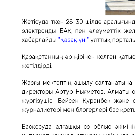
Жетісуда өткен 28-30 шілде аралығынд
электронды БАҚ пен әлеуметтік желіні
хабарлайды
"Қазақ үні"
ұлттық порталы
Қазақстанның әр өңірінен келген қаты
жетілдірді.
Жазғы мектептің ашылу салтанатына 
директоры Артур Нығметов, Алматы 
жүргізушісі Бейсен Құранбек және 
журналистері мен блогерлері бас қост
Басқосуда алғашқы сөз облыс әкімін