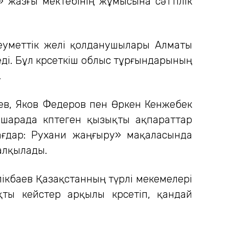
» жазғы мектебінің жұмысына сәттілік
леуметтік желі қолданушылары Алматы
ді. Бұл көрсеткіш облыс тұрғындарының
.
аев, Яков Федеров пен Өркен Кенжебек
л шарада көптеген қызықты ақпараттар
бағдар: Рухани жаңғыру» мақаласында
алқылады.
лікбаев Қазақстанның түрлі мекемелері
ты кейстер арқылы көрсетіп, қандай