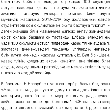
бағыттары бойынша әлемдегі ең жақсы 100 оқулықты
әртүрлі тілдерден қазақ тіліне аударып, жастарға дүние
жүзіндегі таңдаулы үлгілердің негізінде білім алуға
мүмкіндік жасаймыз. 2018-2019 оқу жылдарының өзінде
студенттерді осы оқулықтармен оқыта бастауға тиіспіз», -
деген жаңаша білім мазмұнына өзгеріс енгізу жайындағы
өрісті ойлары баршаға ой тастайды. Елбасы әлемдегі ең
үздік 100 оқулықты әртүрлі тілдерден қазақ тіліне аударып,
жастарға дүниежүзіндегі таңдаулы үлгілердің негізінде
білім алуға мүмкіндік жасауы құптарлық іс. Бұл біріншіден,
қазақ тілінің қолданыс аясын кеңейтіп, ана тілінде білім
алудың маңыздылығын реттейді және мемлекеттік тіліміздің
нығаюына жағдай жасайды.
Елбасымыз Н.Ә.Назарбаев ұсынған әрбір бағыт-бағдарды
«Мәңгілік еліміздің» рухани дамуы жолындағы ізденістер
мен армандарға, батыл шешімдерге толы маңызды құжат,
жүйелі жоспар десе де болғандай. «Жаңа жаһандық
үрдістер ешкімнен сұрамай, есік қақпастан бірден төрге