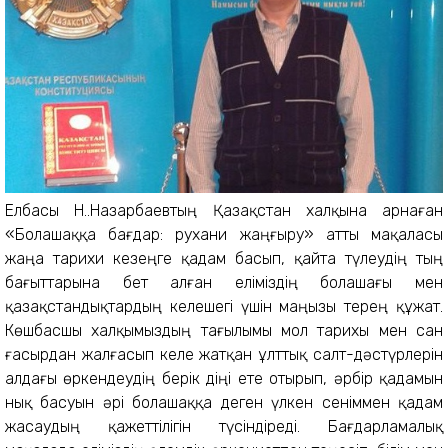
Елбасы Н.Ә.Назарбаевтың Қазақстан халқына арнаған
«Болашаққа бағдар: рухани жаңғыру» атты мақаласы
жаңа тарихи кезеңге қадам басып, қайта түлеудің тың
бағыттарына бет алған еліміздің болашағы мен
қазақстандықтардың келешегі үшін маңызы терең құжат.
Көшбасшы халқымыздың тағылымы мол тарихы мен сан
ғасырдан жалғасып келе жатқан ұлттық салт-дәстүрлерін
алдағы өркендеудің берік діңі ете отырып, әрбір қадамын
нық басуын әрі болашаққа деген үлкен сеніммен қадам
жасаудың қажеттілігін түсіндіреді. Бағдарламалық