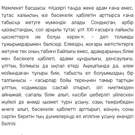
Мемлекет басшысы: «Қазіргі таңда жеке адам ғана емес,
тұтас халықтың өзі бәсекелік қабілетін арттырса ғана
табысқа жетуге мүмкіндік алады. Сондықтан, әрбір
қазақстандық, сол арқылы тұтас ұлт ХХІ ғасырға лайықты
қасиеттерге ие болуы керек.», - деп толымды
тұжырымдарымен бөліседі. Еліміздің жоғары жетістіктерге
жетуіне тек оның табиғи байлығы емес, адамдарының білімі
мен бәсекеге қабілеті, адами құндылығы, денсаулығы,
ұлттық болмысы да ықпал етеді. Ақиқатында да, әлем
мойындаған тұғыры биік, табысты ел болуымыздың бір
талпынысы – ғасырлар бойы тереңнен тамыр тартқан
ұлттық кодымызды сақтай отырып, ізгі ниетімізден
айнымай, сапалы білім алып, кәсіби шеберлігі үйлескен
жүйелі де өнімді қызмет түрін ұсыну, озық тәжірибеден
өнеге алып, бәсекелік қабілетті арттырып, өзіңнің соны
серпін беретін тың дүниелеріңді ел игілігіне ұсыну екендігі
белгілі.