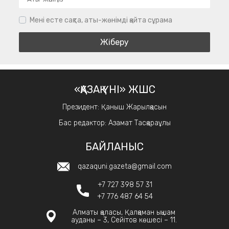
Мені есте сақта, аты-жөнімді қайта сұрама
«ҚАЗАҚ ҮНІ» ЖШС
Президент: Қаныш Жарылқасын
Бас редактор: Азамат Тасқараұлы
БАЙЛАНЫС
qazaquni.gazeta@gmail.com
+7 727 398 57 31
+7 776 487 64 54
Алматы қаласы, Қалқаман ықшам
ауданы – 3, Сейітов көшесі – 11.