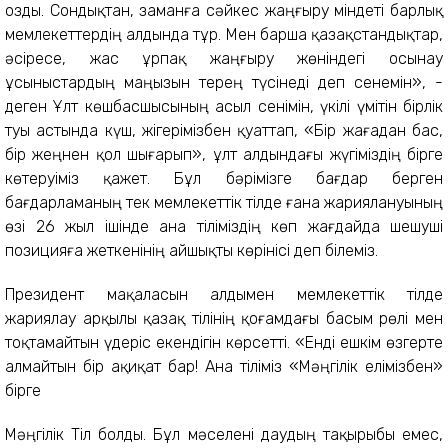
озды. Сондықтан, заманға сәйкес жаңғыру міндеті барлық
мемлекеттердің алдында тұр. Мен барша қазақстандықтар,
әсіресе, жас ұрпақ жаңғыру жөніндегі осынау
ұсыныстардың маңызын терең түсінеді деп сенемін», -
деген Ұлт көшбасшысының асыл сенімін, үкілі үмітін бірлік
туы астында күш, жігерімізбен қуаттап, «Бір жағадан бас,
бір жеңнен қол шығарып», ұлт алдындағы жүгіміздің бірге
көтеруіміз қажет. Бұл бәрімізге бағдар берген
бағдарламаның тек мемлекеттік тілде ғана жариялануының
өзі 26 жыл ішінде ана тіліміздің көп жағдайда шешуші
позицияға жеткенінің айшықты көрінісі деп білеміз.
Президент мақаласын алдымен мемлекеттік тілде
жариялау арқылы қазақ тілінің қоғамдағы басым рөлі мен
тоқтамайтын үдеріс екендігін көрсетті. «Енді ешкім өзгерте
алмайтын бір ақиқат бар! Ана тіліміз «Мәңгілік елімізбен»
бірге
Мәңгілік Тіл болды. Бұл мәселені даудың тақырыбы емес,