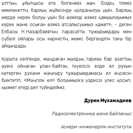
ұлттың ұйытқысы ете білгеніміз жөн. Біздің тіліміз
мемлекеттің барлық жүйесінде қолданылуы үшін, барлық
жерде керек болуы үшін біз өзімізді өзіміз қамшылауымыз
керек және осыған өзіміз атсалысуымыз қажет», - деген
Елбасы Н.Ә.Назарбаевтың парасатты тұжырымдары мен
сүбелі ойлары осы көріністің жеміс бергендігін тағы бір
айқындады.
Қорыта келгенде, мыңдаған жылдық тарихы бар азаттық
әуені ойнаған ұлан-байтақ тәуелсіз елде ел рухын
көтерген рухани жаңғыру тұжырымдамасы ел еңсесін
биіктетіп, «Мәңгілік ел» болуымызға үздіксіз үлес қосып,
қызмет етеді деп түйіндейміз.
Дәурен Мұхамадиев
Радиоэлектроника және байланыс
әскери-инженерлік институты