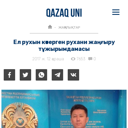
ЖАҢАЛЫҚТАР
Ел рухын көтерген рухани жаңғыру
тұжырымдамасы
2017 ж. 12 қараша
7653
0