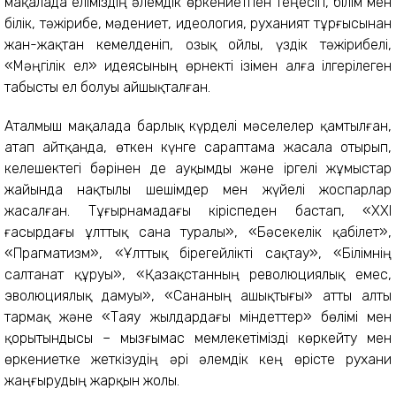
мақалада еліміздің әлемдік өркениетпен теңесіп, білім мен
білік, тәжірибе, мәдениет, идеология, руханият тұрғысынан
жан-жақтан кемелденіп, озық ойлы, үздік тәжірибелі,
«Мәңгілік ел» идеясының өрнекті ізімен алға ілгерілеген
табысты ел болуы айшықталған.
Аталмыш мақалада барлық күрделі мәселелер қамтылған,
атап айтқанда, өткен күнге сараптама жасала отырып,
келешектегі бәрінен де ауқымды және іргелі жұмыстар
жайында нақтылы шешімдер мен жүйелі жоспарлар
жасалған. Тұғырнамадағы кіріспеден бастап, «ХХІ
ғасырдағы ұлттық сана туралы», «Бәсекелік қабілет»,
«Прагматизм», «Ұлттық бірегейлікті сақтау», «Білімнің
салтанат құруы», «Қазақстанның революциялық емес,
эволюциялық дамуы», «Сананың ашықтығы» атты алты
тармақ және «Таяу жылдардағы міндеттер» бөлімі мен
қорытындысы – мызғымас мемлекетімізді көркейту мен
өркениетке жеткізудің әрі әлемдік кең өрісте рухани
жаңғырудың жарқын жолы.