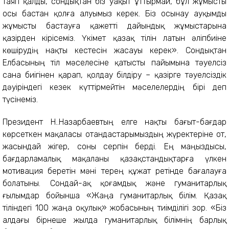
таяп қалды, сондықтан біз уақыт ұттырмай, бұл жұмысты
осы бастан қолға алуымыз керек. Біз осынау ауқымды
жұмысты бастауға қажетті дайындық жұмыстарына
қазірден кірісеміз. Үкімет қазақ тілін латын әліпбиіне
көшірудің нақты кестесін жасауы керек». Сондықтан
Елбасының тіл мәселесіне қатысты пайымына тәуелсіз
сана биігінен қарап, қолдау білдіру – қазірге тәуелсіздік
дәуіріндегі кезек күттірмейтін мәселелердің бірі деп
түсінеміз.
Президент Н.Ә.Назарбаевтың елге нақты бағыт-бағдар
көрсеткен мақаласы отандастарымыздың жүректеріне от,
жасындай жігер, соны серпін берді. Ең маңыздысы,
бағдарламалық мақаланы қазақстандықтарға үлкен
мотивация беретін мәні терең құжат ретінде бағалауға
болатыны. Сондай-ақ қоғамдық және гуманитарлық
ғылымдар бойынша «Жаңа гуманитарлық білім. Қазақ
тіліндегі 100 жаңа оқулық» жобасының тиімділігі зор. «Біз
алдағы бірнеше жылда гуманитарлық білімнің барлық