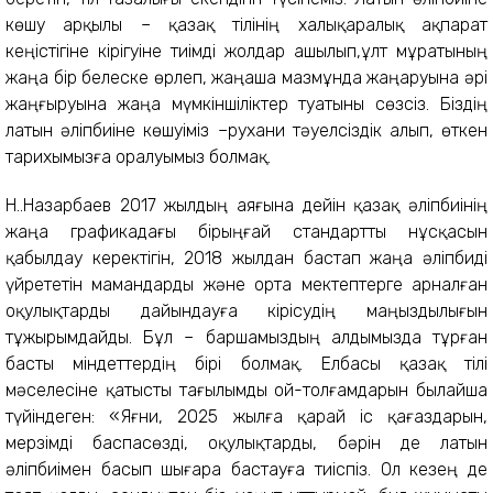
көшу арқылы – қазақ тілінің халықаралық ақпарат
кеңістігіне кірігуіне тиімді жолдар ашылып,ұлт мұратының
жаңа бір белеске өрлеп, жаңаша мазмұнда жаңаруына әрі
жаңғыруына жаңа мүмкіншіліктер туатыны сөзсіз. Біздің
латын әліпбиіне көшуіміз –рухани тәуелсіздік алып, өткен
тарихымызға оралуымыз болмақ.
Н.Ә.Назарбаев 2017 жылдың аяғына дейін қазақ әліпбиінің
жаңа графикадағы бірыңғай стандартты нұсқасын
қабылдау керектігін, 2018 жылдан бастап жаңа әліпбиді
үйрететін мамандарды және орта мектептерге арналған
оқулықтарды дайындауға кірісудің маңыздылығын
тұжырымдайды. Бұл – баршамыздың алдымызда тұрған
басты міндеттердің бірі болмақ. Елбасы қазақ тілі
мәселесіне қатысты тағылымды ой-толғамдарын былайша
түйіндеген: «Яғни, 2025 жылға қарай іс қағаздарын,
мерзімді баспасөзді, оқулықтарды, бәрін де латын
әліпбиімен басып шығара бастауға тиіспіз. Ол кезең де