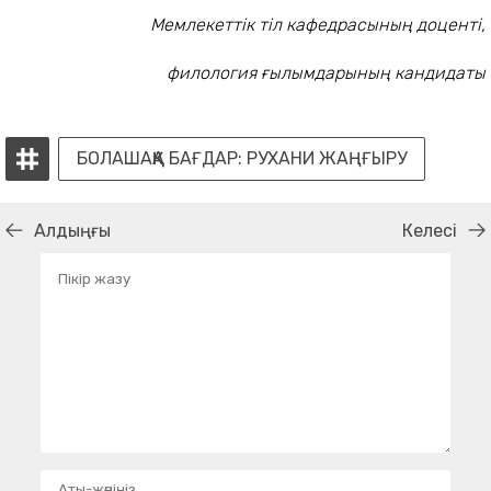
Мемлекеттік тіл кафедрасының доценті,
филология ғылымдарының кандидаты
БОЛАШАҚҚА БАҒДАР: РУХАНИ ЖАҢҒЫРУ
Алдыңғы
Келесі