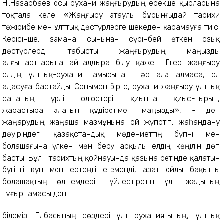
Н.Ә.Назарбаев осы рухани жаңғырудың ерекше қырларына
тоқтала келе: «Жаңғыру атаулы бұрынғыдай тарихи
тәжірибе мен ұлттық дәстүрлерге шекеден қарамауға тиіс.
Керісінше, замана сынынан сүрінбей өткен озық
дәстүрлерді табысты жаңғырудың маңызды
алғышарттарына айналдыра білу қажет. Егер жаңғыру
елдің ұлттық-рухани тамырынан нәр ала алмаса, ол
адасуға бастайды. Сонымен бірге, рухани жаңғыру ұлттық
сананың түрлі полюстерін қиыннан қиыс-тырып,
жарастыра алатын құдіретімен маңызды», - деп
жаңарудың жаңаша мазмұнына ой жүгіртіп, жаһандану
дәуіріндегі қазақстандық мәдениеттің бүгіні мен
болашағына үлкен мән беру арқылы елдің көңілін дөп
басты. Бұл –тарихтың қойнауында қазына ретінде қалатын
бүгінгі күн мен ертеңгі егеменді, азат ойлы бақытты
болашақтың өлшемдерін үйлестіретін ұлт жадының
тұғырнамасы деп
білеміз. Елбасының сөздері ұлт руханиятының, ұлттық