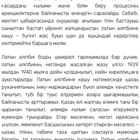
ғасырдағы ғылыми және білім беру процесінің
ерекшеліктеріне байланысты екендігін саралайды. Себебі,
мектеп қабырғасында оқушылар ағылшын тілін бастауыш
сыныптан бастап үйреніп жатқандықтан, латын әліпбиіне
көшу – бүгінгі жас буын үшін де ешқандай кедергілер
келтірмейтіні баршаға мәлім.
Латын әліпбиі біздің шежірелі тарихымызда бар дүние,
латын әліпбиінің негізінде жасалған жазу үлгісі 1929
жылдан 1940 жылға дейін қолданылып, кейін кириллицаға
ауыстырылды. Латын әліпбиіне көшу нәтижесінде қазақ
руханиятының інжу-маржандарын бүкіл әлемдік кеңістікте
танытып, түбі бір туыс елдермен өзара шығармашылық
байланысты арттырамыз. Қазақ елі жалпақ әлемге тағы бір
қырынан танылып, әлемдік ғылым саласын игеруімізге
мүмкіндік туындайды. Егер мәселенің негізгі идеясына
үңілсек, мемлекет басшысының көтеріп отырған мәселесі –
қазақ тілінің табиғи таза қалпын сақтауға мүмкіндік
беретін, тіл тазалығы екендігін түсінеміз. Латын әліпбиіне