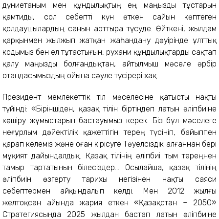
дүниетаным мен құндылықтың ең маңызды тұстарын
қамтиды, сол себепті күн өткен сайын көптеген
қолдаушылардың санын арттыра түсуде. Өйткені, жылдам
қарқынмен жылжып жатқан жаһандану дәуірінде ұлттық
кодымыз бен ел тұтастығын, рухани құндылықтарды сақтап
қалу маңызды болғандықтан, айтылмыш мәселе әрбір
отандасымыздың ойына сәуле түсірері хақ.
Президент мемлекеттік тіл мәселесіне қатысты нақты
түйінді: «Біріншіден, қазақ тілін біртіндеп латын әліпбиіне
көшіру жұмыстарын бастауымыз керек. Біз бұл мәселеге
неғұрлым дәйектілік қажеттігін терең түсініп, байыппен
қарап келеміз және оған кірісуге Тәуелсіздік алғаннан бері
мұқият дайындалдық. Қазақ тілінің әліпбиі тым тереңнен
тамыр тартатынын білесіздер... Осылайша, қазақ тілінің
әліпбиін өзгерту тарихы негізінен нақты саяси
себептермен айқындалып келді. Мен 2012 жылғы
желтоқсан айында жария еткен «Қазақстан – 2050»
Стратегиясында 2025 жылдан бастап латын әліпбиіне