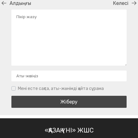
Алдыңғы
Келесі
Мені есте сақта, аты-жөнімді қайта сұрама
«ҚАЗАҚ ҮНІ» ЖШС