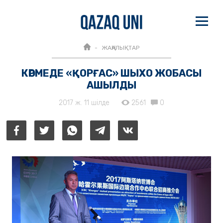
ЖАҢАЛЫҚТАР
КӨРМЕДЕ «ҚОРҒАС» ШЫХО ЖОБАСЫ
АШЫЛДЫ
2017 ж. 11 шілде
2561
0