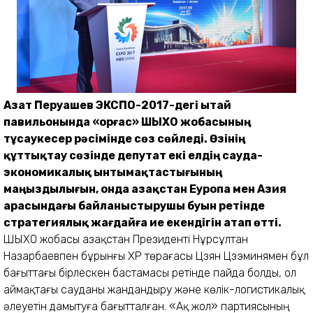
Азат Перуашев ЭКСПО-2017-дегі Қытай
павильонында «Қорғас» ШЫХО жобасының
тұсаукесер рәсімінде сөз сөйледі. Өзінің
құттықтау сөзінде депутат екі елдің сауда-
экономикалық ынтымақтастығының
маңыздылығын, онда Қазақстан Еуропа мен Азия
арасындағы байланыстырушы буын ретінде
стратегиялық жағдайға ие екендігін атап өтті.
ШЫХО жобасы Қазақстан Президенті Нұрсұлтан
Назарбаевпен бұрынғы ҚХР төрағасы Цзян Цзэминямен бұл
бағыттағы бірлескен бас­тамасы ретінде пайда болды, ол
аймақтағы сауданы жандандыру және көлік-логистикалық
әлеуетін дамытуға бағытталған. «Ақ жол» партиясының