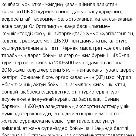
көшбасшысы өткен жылдың қазан айында Қазақстан
жағынан ШЫХО құрылыс нысандарын салу қарқынын,
әсіресе Қытай тарабымен салыстырғанда, қатаң сынағанын
еске салды. Ол Орталықтың жаңа басшылығымен
кемшіліктерді жою үшін айтарлықтай жұмыс жүргізілгендігін,
кедендік рәсімдер мен ШЫХО-ның дамуына ықпал етуге
күш жұмсағанын атап өтті. Көрнекі мысал ретінде ол Қытай
тарабының дерегі бойынша егер он жыл бұрын ШЫХО-да
туристер саны жылына 200-300 мың адамнан аспаса,
2016 жылы келушілер саны 5 млн-нан асқаны туралы дерек
келтірді. Сонымен бірге, Қорғас қаласының (ҚХР) мэрі Мұрал
Әбілмажиннің айтуы бойынша, ағымдағы жылы ішкі Қытай,
сондай-ақ басқа елдерден келетін туристердің күрт
өсуіне әкелетін әуежай құрылысы басталады. Бұның
барлығы ШЫХО-да Қазақстанның экспортын арттыру үшін
мүмкіндіктер жасайды, ең алдымен көрші мемлекеттегі
жоғары сұранысқа ие азық-түлік тауарлары: ұн, ұн
өнімдері, ет және сүт өнімдері бойынша. Жақында белгілі
болғандай, Орталық аумағында сертификаттау талаптарын