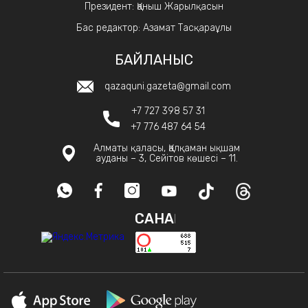
Президент: Қаныш Жарылқасын
Бас редактор: Азамат Тасқараұлы
БАЙЛАНЫС
qazaquni.gazeta@gmail.com
+7 727 398 57 31
+7 776 487 64 54
Алматы қаласы, Қалқаман ықшам
ауданы – 3, Сейітов көшесі – 11.
САНАҚ