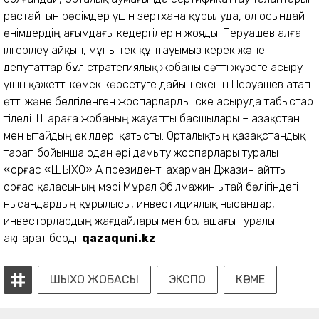
растайтын рәсімдер үшін зертхана құрылуда, ол осындай
өнімдердің ағымдағы кедергілерін жояды. Перуашев алға
ілгерілеу айқын, мұны тек құптауымыз керек және
депутаттар бұл стратегиялық жобаны сәтті жүзеге асыру
үшін қажетті көмек көрсетуге дайын екенін Перуашев атап
өтті және белгіленген жоспарларды іске асыруда табыстар
тіледі. Шараға жобаның жауапты басшылары – Қазақстан
мен Қытайдың өкілдері қатысты. Орталықтың қазақстандық
тарап бойынша одан әрі дамыту жос­парлары туралы
«Қорғас «ШЫХО» АҚ президенті Қахарман Джазин айтты.
Қорғас қаласының мэрі Мұрал Әбілмажин Қытай бөлігіндегі
нысандардың құрылысы, инвестициялық нысандар,
инвесторлардың жағдайлары мен болашағы туралы
ақпарат берді.
qazaquni.kz
ШЫХО ЖОБАСЫ
ЭКСПО
КӨРМЕ