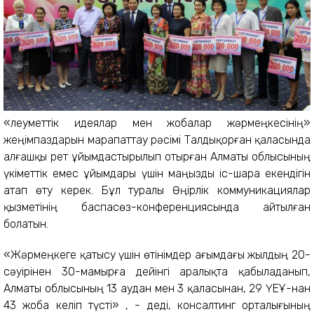
«Әлеуметтік идеялар мен жобалар жәрмеңкесінің»
жеңімпаздарын марапаттау рәсімі Талдықорған қаласында
алғашқы рет ұйымдастырылып отырған Алматы облысының
үкіметтік емес ұйымдары үшін маңызды іс-шара екендігін
атап өту керек. Бұл туралы Өңірлік коммуникациялар
қызметінің баспасөз-конференциясында айтылған
болатын.
«Жәрмеңкеге қатысу үшін өтінімдер ағымдағы жылдың 20-
сәуірінен 30-мамырға дейінгі аралықта қабыладанып,
Алматы облысының 13 аудан мен 3 қаласынан, 29 ҮЕҰ-нан
43 жоба келіп түсті» , - деді, консалтинг орталығының