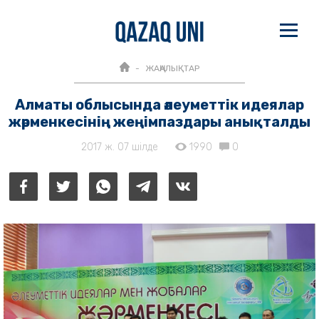
ЖАҢАЛЫҚТАР
Алматы облысында әлеуметтік идеялар
жәрменкесінің жеңімпаздары анықталды
2017 ж. 07 шілде
1990
0