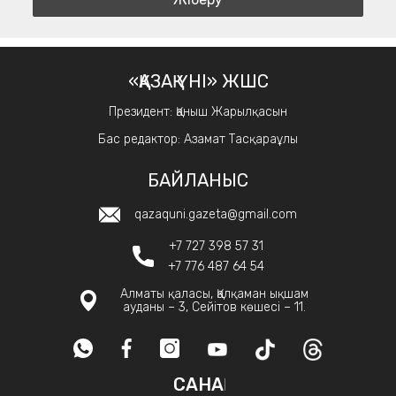
«ҚАЗАҚ ҮНІ» ЖШС
Президент: Қаныш Жарылқасын
Бас редактор: Азамат Тасқараұлы
БАЙЛАНЫС
qazaquni.gazeta@gmail.com
+7 727 398 57 31
+7 776 487 64 54
Алматы қаласы, Қалқаман ықшам
ауданы – 3, Сейітов көшесі – 11.
САНАҚ