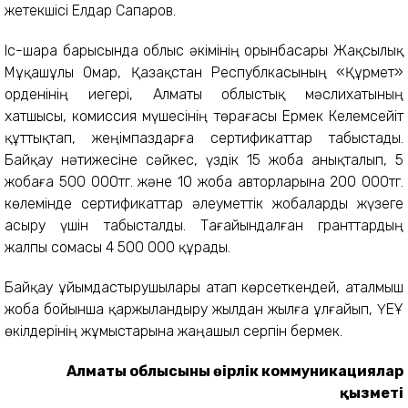
жетекшісі Елдар Сапаров.
Іс-шара барысында облыс әкімінің орынбасары Жақсылық
Мұқашұлы Омар, Қазақстан Республкасының «Құрмет»
орденінің иегері, Алматы облыстық мәслихатының
хатшысы, комиссия мүшесінің төрағасы Ермек Келемсейіт
құттықтап, жеңімпаздарға сертификаттар табыстады.
Байқау нәтижесіне сәйкес, үздік 15 жоба анықталып, 5
жобаға 500 000тг. және 10 жоба авторларына 200 000тг.
көлемінде сертификаттар әлеуметтік жобаларды жүзеге
асыру үшін табысталды. Тағайындалған гранттардың
жалпы сомасы 4 500 000 құрады.
Байқау ұйымдастырушылары атап көрсеткендей, аталмыш
жоба бойынша қаржыландыру жылдан жылға ұлғайып, ҮЕҰ
өкілдерінің жұмыстарына жаңашыл серпін бермек.
Алматы облысының өңірлік коммуникациялар
қызметі