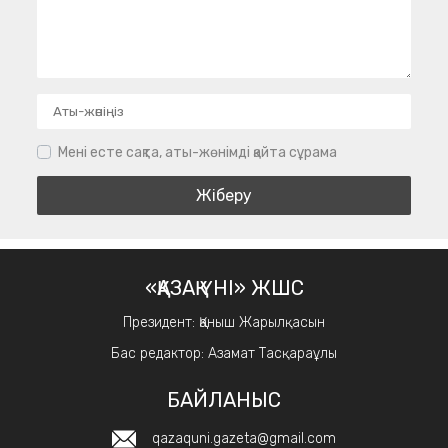
Мені есте сақта, аты-жөнімді қайта сұрама
«ҚАЗАҚ ҮНІ» ЖШС
Президент: Қаныш Жарылқасын
Бас редактор: Азамат Тасқараұлы
БАЙЛАНЫС
qazaquni.gazeta@gmail.com