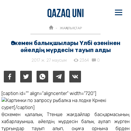
ЖАҢАЛЫҚТАР
Өскемен балықшылары Үлбі өзенінен
әйелдің мүрдесін тауып алды
2017 ж. 27 маусым
2364
0
[caption id="" align="aligncenter" width="720"]
Көрнекі
сурет[/caption]
Өскемен қалалық Төтенше жағдайлар басқармасының
хабарлауынша, әйелдің мүрдесін балық аулап жүрген
тұрғындар тауып алып, оқиға орнына бірден