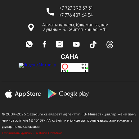
+7 727 398 57 31
+7 776 487 64 54
Алматы қаласы, Қалқаман ықшам
ауданы – 3, Сейітов көшесі – 11.
САНАҚ
© 2009-2026 Qazaquni.kz ақпараттық агенттігі, ҚР Инвестициялар және даму
министрлігінің № 15439-ИА куәлігі негізінде авторлық құқықтар және жанама
құқықтар толық сақталады.
Техникалық қолдау - Astana Creative