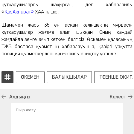
құтқарушыларды шақырған, деп хабарлайды
«
ҚазАқпарат»
ХАА тілшісі.
Шамамен жасы 35-тен асқан келіншектің мүрдесін
құтқарушылар жағаға алып шыққан. Оның қандай
жағдайда өзенге ағып кеткені белгісіз. Өскемен қаласының
ТЖБ баспасөз қызметінің хабарлауынша, қазіргі уақытта
полиция қызметкерлері мән-жайды анықтау үстінде.
ӨСКЕМЕН
БАЛЫҚШЫЛАР
ТӨТЕНШЕ ОҚИҒ
Алдыңғы
Келесі