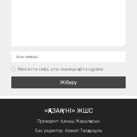
Мені есте сақта, аты-жөнімді қайта сұрама
«ҚАЗАҚ ҮНІ» ЖШС
Президент: Қаныш Жарылқасын
Бас редактор: Азамат Тасқараұлы