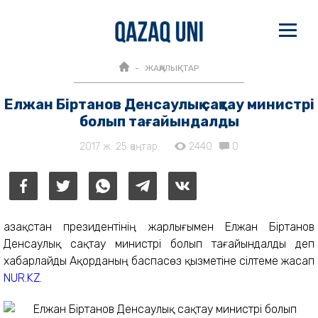
ЖАҢАЛЫҚТАР
Елжан Біртанов Денсаулық сақтау министрі
болып тағайындалды
2017 ж. 25 қаңтар
2440
0
Қазақстан президентінің жарлығымен Елжан Біртанов
Денсаулық сақтау министрі болып тағайындалды деп
хабарлайды Ақорданың баспасөз қызметіне сілтеме жасап
NUR.KZ
.