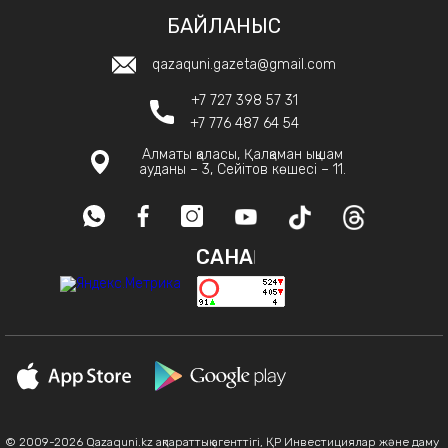
БАЙЛАНЫС
qazaquni.gazeta@gmail.com
+7 727 398 57 31
+7 776 487 64 54
Алматы қаласы, Қалқаман ықшам
ауданы – 3, Сейітов көшесі – 11.
САНАҚ
© 2009-2026 Qazaquni.kz ақпараттық агенттігі, ҚР Инвестициялар және даму