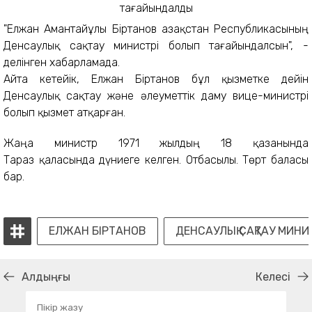
"Елжан Амантайұлы Біртанов Қазақстан Республикасының
Денсаулық сақтау министрі болып тағайындалсын", -
делінген хабарламада.
Айта кетейік, Елжан Біртанов бұл қызметке дейін
Денсаулық сақтау және әлеуметтік даму вице-министрі
болып қызмет атқарған.
Жаңа министр 1971 жылдың 18 қазанында
Тараз қаласында дүниеге келген. Отбасылы. Төрт баласы
бар.
ЕЛЖАН БІРТАНОВ
ДЕНСАУЛЫҚ САҚТАУ МИНИ
Алдыңғы
Келесі