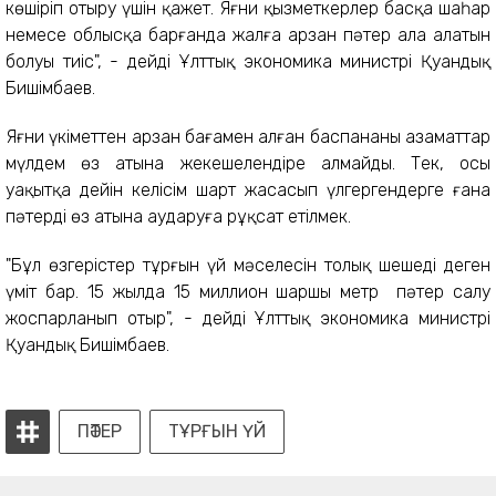
көшіріп отыру үшін қажет. Яғни қызметкерлер басқа шаһар
немесе облысқа барғанда жалға арзан пәтер ала алатын
болуы тиіс", - дейді Ұлттық экономика министрі Қуандық
Бишімбаев.
Яғни үкіметтен арзан бағамен алған баспананы азаматтар
мүлдем өз атына жекешелендіре алмайды. Тек, осы
уақытқа дейін келісім шарт жасасып үлгергендерге ғана
пәтерді өз атына аударуға рұқсат етілмек.
"Бұл өзгерістер тұрғын үй мәселесін толық шешеді деген
үміт бар. 15 жылда 15 миллион шаршы метр пәтер салу
жоспарланып отыр", - дейді Ұлттық экономика министрі
Қуандық Бишімбаев.
ПӘТЕР
ТҰРҒЫН ҮЙ