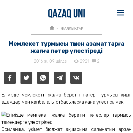
ЖАҢАЛЫҚТАР
Мемлекет тұрмысы төмен азаматтарға
жалға пәтер үлестіреді
2016 ж. 09 шілде
2921
2
Елімізде мемлекеттің жалға беретін пәтері тұрмысы қиын
адамдар мен көпбалалы отбасыларға ғана үлестірілмек.
Осылайша, үкімет бюджет ақшасына салынатын арзан