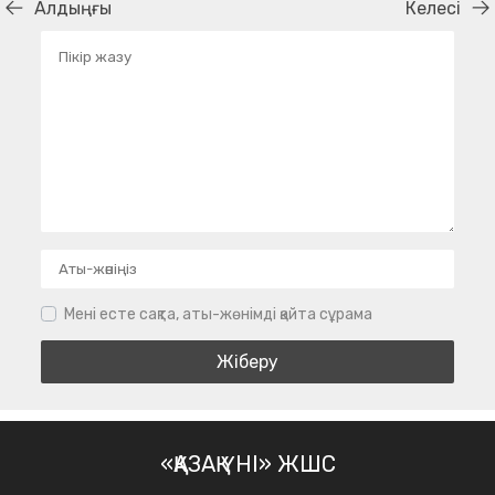
Алдыңғы
Келесі
Мені есте сақта, аты-жөнімді қайта сұрама
«ҚАЗАҚ ҮНІ» ЖШС