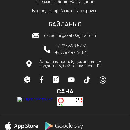
Президент: Қаныш Жарылқасын
Бас редактор: Азамат Тасқараұлы
БАЙЛАНЫС
qazaquni.gazeta@gmail.com
+7 727 398 57 31
+7 776 487 64 54
Алматы қаласы, Қалқаман ықшам
ауданы – 3, Сейітов көшесі – 11.
САНАҚ