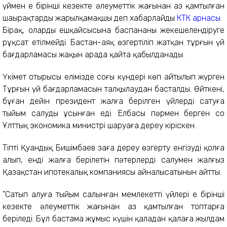
үймен ең бірінші кезекте әлеуметтік жағынан аз қамтылған
шаңырақтарды жарылқамақшы деп хабарлайды
КТК арнасы
.
Бірақ, олардың ешқайсысына баспананы жекешелендіруге
рұқсат етілмейді. Бастан-аяқ өзгертіліп жатқан тұрғын үй
бағдарламасы жақын арада қайта қабылданады.
Үкімет отырысы елімізде соңғы күндері көп айтылып жүрген
Тұрғын үй бағдарламасын талқылаудан басталды. Өйткені,
бұған дейін президент жалға берілген үйлерді сатуға
тыйым салуды ұсынған еді. Елбасы пәрмен берген соң
Ұлттық экономика министрі шаруаға дереу кіріскен.
Тіпті Қуандық Бишімбаев заңға дереу өзгерту енгізуді қолға
алып, енді жалға берілетін пәтерлерді салумен жалғыз
Қазақстан ипотекалық компаниясы айналысатынын айтты.
"Сатып алуға тыйым салынған мемлекеттің үйлері ең бірінші
кезекте әлеуметтік жағынан аз қамтылған топтарға
беріледі. Бұл бастама жұмыс күшін қаладан қалаға жылдам