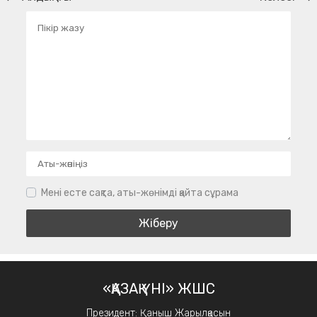
Мені есте сақта, аты-жөнімді қайта сұрама
«ҚАЗАҚ ҮНІ» ЖШС
Президент: Қаныш Жарылқасын