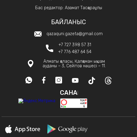
Бас редактор: Азамат Тасқараұлы
БАЙЛАНЫС
qazaquni.gazeta@gmail.com
+7 727 398 57 31
+7 776 487 64 54
Алматы қаласы, Қалқаман ықшам
ауданы – 3, Сейітов көшесі – 11.
САНАҚ