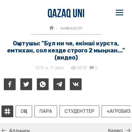
ЖАҢАЛЫҚТАР
Оқытушы: "Бұл ни че, екінші курста,
емтихан, сол кезде строго 2 мыңнан..."
(видео)
2016 ж. 11 ақпан
5878
6
ОҚО
ПАРА
СТУДЕНТТЕР
«АГРОБИЗ
Алдыңғы
Келесі