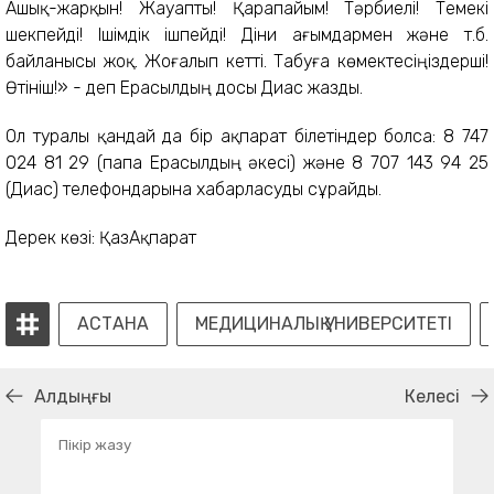
Ашық-жарқын! Жауапты! Қарапайым! Тәрбиелі! Темекі
шекпейді! Ішімдік ішпейді! Діни ағымдармен және т.б.
байланысы жоқ. Жоғалып кетті. Табуға көмектесіңіздерші!
Өтініш!» - деп Ерасылдың досы Диас жазды.
Ол туралы қандай да бір ақпарат білетіндер болса: 8 747
024 81 29 (папа Ерасылдың әкесі) және 8 707 143 94 25
(Диас) телефондарына хабарласуды сұрайды.
Дерек көзі: ҚазАқпарат
АСТАНА
МЕДИЦИНАЛЫҚ УНИВЕРСИТЕТІ
Алдыңғы
Келесі