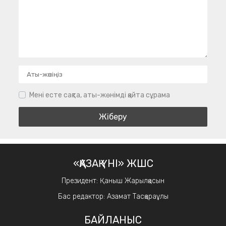
Мені есте сақта, аты-жөнімді қайта сұрама
«ҚАЗАҚ ҮНІ» ЖШС
Президент: Қаныш Жарылқасын
Бас редактор: Азамат Тасқараұлы
БАЙЛАНЫС