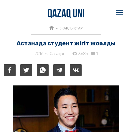
ЖАҢАЛЫҚТАР
Астанада студент жігіт жоғалды
2016 ж. 05 ақпан
3685
1