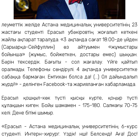
Әлеуметтік желіде Астана медициналық университетінің 23
жастағы студенті Ерасыл Әубәкіровтің жоғалып кеткені
жайлы ақпарат таралуда. «3 ақпанда сағат 18.00-де үйден
(Сарыарқа-Сейфуллин) өз айтуымен «жұмыстары
бойынша» (жұмыс, бойжеткен, достары емес) шыққан.
Бәрін тексердік. Бағыты - сол жағалау. Үйге қайтып
оралмады. Телефоны сөндірулі. 4 ақпанда университетке
сабаққа бармаған. Емтихан болса да! (...) Ол дайындалып
жүрді!» - делінген Facebook-та жарияланған хабарламада.
Ерасыл қошқыл-көк түсті қысқы күрте, қоңыр түсті
құлақшын киген. Бойы шамамен - 175-180. Салмағы 70-75
келі. Дене бітімі шымыр.
«Ерасыл - Астана медициналық университетінің 6-курс
студенті. Интерн-хирург. Үздік! Әнші! Белсенді! Аға! Дос!