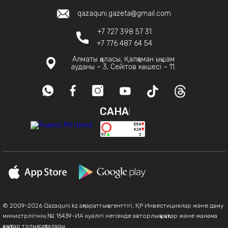
qazaquni.gazeta@gmail.com
+7 727 398 57 31
+7 776 487 64 54
Алматы қаласы, Қалқаман ықшам
ауданы – 3, Сейітов көшесі – 11.
САНАҚ
© 2009-2026 Qazaquni.kz ақпараттық агенттігі, ҚР Инвестициялар және даму
министрлігінің № 15439-ИА куәлігі негізінде авторлық құқықтар және жанама
құқықтар толық сақталады.