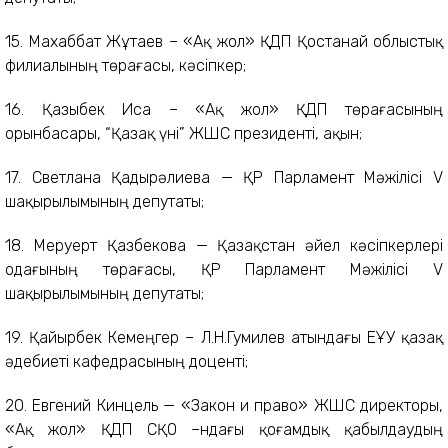
15. Махаббат Жұтаев – «Ақ жол» ҚДП Қостанай облыстық
филиалының төрағасы, кәсіпкер;
16. Қазыбек Иса – «Ақ жол» ҚДП төрағасының
орынбасары, “Қазақ үні” ЖШС президенті, ақын;
17. Светлана Қадырәлиева — ҚР Парламент Мәжілісі V
шақырылымының депутаты;
18. Меруерт Қазбекова — Қазақстан әйел кәсіпкерлері
одағының төрағасы, ҚР Парламент Мәжілісі V
шақырылымының депутаты;
19. Қайырбек Кемеңгер – Л.Н.Гумилев атындағы ЕҰУ қазақ
әдебиеті кафедрасының доценті;
20. Евгений Кинцель — «Закон и право» ЖШС директоры,
«Ақ жол» ҚДП СҚО –ндағы қоғамдық қабылдаудың