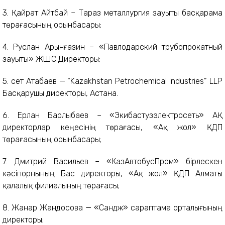
3. Қайрат Айтбай – Тараз металлургия зауыты басқарама
төрағасының орынбасары;
4. Руслан Арынғазин – «Павлодарский трубопрокатный
зауыты» ЖШС Директоры;
5. Әсет Атабаев — “Kazakhstan Petrochemical Industries” LLP
Басқарушы директоры, Астана.
6. Ерлан Барлыбаев – «Экибастузэлектросеть» АҚ
директорлар кеңесінің төрағасы, «Ақ жол» ҚДП
төрағасының орынбасары;
7. Дмитрий Васильев – «КазАвтобусПром» бірлескен
кәсіпорнының Бас директоры, «Ақ жол» ҚДП Алматы
қалалық филиалының төрағасы;
8. Жанар Жандосова — «Сандж» сараптама орталығының
директоры;