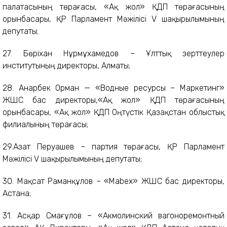
палатасының төрағасы, «Ақ жол» ҚДП төрағасының
орынбасары, ҚР Парламент Мәжілісі V шақырылымының
депутаты;
27. Бөріхан Нұрмұхамедов – Ұлттық зерттеулер
институтының директоры, Алматы;
28. Анарбек Орман — «Водные ресурсы – Маркетинг»
ЖШС бас директоры,«Ақ жол» ҚДП төрағасының
орынбасары, «Ақ жол» ҚДП Оңтүстік Қазақстан облыстық
филиалының төрағасы;
29.Азат Перуашев – партия төрағасы, ҚР Парламент
Мәжілісі V шақырылымының депутаты;
30. Мақсат Раманқұлов – «Mabex» ЖШС бас директоры,
Астана;
31. Асқар Смағұлов – «Акмолинский вагоноремонтный