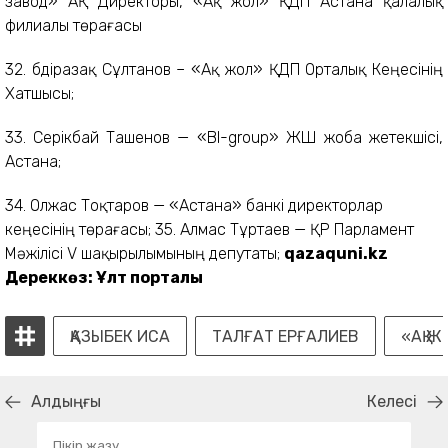
завод» АҚ Директоры, «Ақ жол» ҚДП Астана қалалық
филиалы төрағасы
32. Әбдіразақ Сұлтанов – «Ақ жол» ҚДП Орталық Кеңесінің
Хатшысы;
33. Серікбай Ташенов — «BI-group» ЖШ жоба жетекшісі,
Астана;
34. Олжас Тоқтаров — «Астана» банкі директорлар
кеңесінің төрағасы; 35. Алмас Тұртаев — ҚР Парламент
Мәжілісі V шақырылымының депутаты;
qazaquni.kz
Дереккөз: Ұлт порталы
ҚАЗЫБЕК ИСА
ТАЛҒАТ ЕРҒАЛИЕВ
«АҚ 
Алдыңғы
Келесі