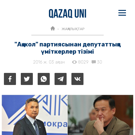
ЖАҢАЛЫҚТАР
"Ақ жол" партиясынан депутаттыққа
үміткерлер тізімі
2016 ж. 03 ақпан
8029
30