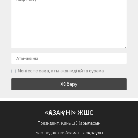
Мені есте сақта, аты-жөнімді қайта сұрама
«ҚАЗАҚ ҮНІ» ЖШС
Президент: Қаныш Жарылқасын
Бас редактор: Азамат Тасқараұлы