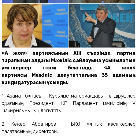
«Ақ жол» партиясының XIII съезінде, партия
тарапынан алдағы Мәжіліс сайлауына ұсынылатын
үміткерлер тізімі бекітілді. «Ақ жол»
партиясы Мəжіліс депутаттағына 35 адамның
кандидатурасын ұсынды.
1. Азамат Әбілтаев – Құрылыс материалдарын өндірушілер
одағының Президенті, ҚР Парламент мәжілісінің V
шақырылымының депутаты;
2. Кеңес Абсатиров – БҚО Ұлттық кәсіпкерлер
палатасының директоры;