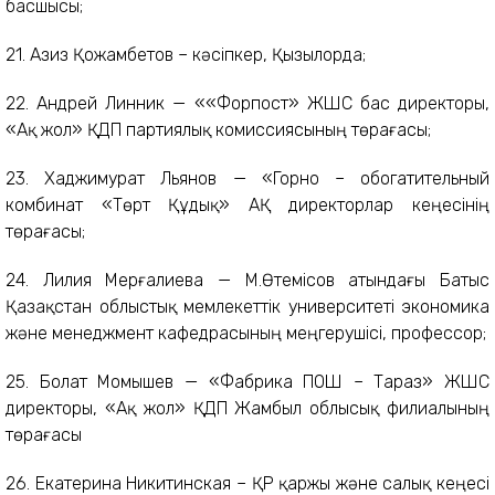
басшысы;
21. Азиз Қожамбетов – кәсіпкер, Қызылорда;
22. Андрей Линник — ««Форпост» ЖШС бас директоры,
«Ақ жол» ҚДП партиялық комиссиясының төрағасы;
23. Хаджимурат Льянов — «Горно – обогатительный
комбинат «Төрт Құдық» АҚ директорлар кеңесінің
төрағасы;
24. Лилия Мерғалиева — М.Өтемісов атындағы Батыс
Қазақстан облыстық мемлекеттік университеті экономика
және менеджмент кафедрасының меңгерушісі, профессор;
25. Болат Момышев — «Фабрика ПОШ – Тараз» ЖШС
директоры, «Ақ жол» ҚДП Жамбыл облысық филиалының
төрағасы
26. Екатерина Никитинская – ҚР қаржы және салық кеңесі