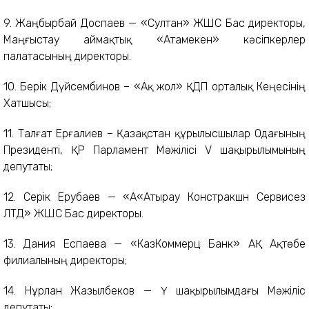
9. Жаңбырбай Доспаев — «Султан» ЖШС Бас директоры,
Маңғыстау аймақтық «Атамекен» кәсіпкерлер
палатасының директоры.
10. Берік Дүйсембинов – «Ақ жол» ҚДП орталық Кеңесінің
Хатшысы;
11. Талғат Ерғалиев – Қазақстан құрылысшылар Одағының
Президенті, ҚР Парламент Мәжілісі V шақырылымының
депутаты;
12. Серік Ерубаев — «А«Атырау Констракшн Сервисез
ЛТД» ЖШС Бас директоры.
13. Дания Еспаева — «КазКоммерц Банк» АҚ Ақтөбе
филиалының директоры;
14. Нұрлан Жазылбеков — Ү шақырылымдағы Мәжіліс
депутаты;