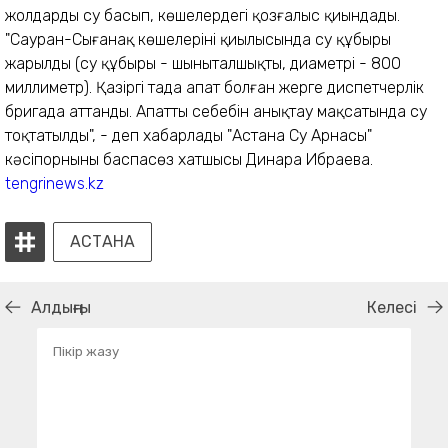
жолдарды су басып, көшелердегі қозғалыс қиындады.
"Сауран-Сығанақ көшелерінің қиылысында су құбыры
жарылды (су құбыры - шыныталшықты, диаметрі - 800
миллиметр). Қазіргі таңда апат болған жерге диспетчерлік
бригада аттанды. Апаттың себебін анықтау мақсатында су
тоқтатылды", - деп хабарлады "Астана Су Арнасы"
кәсіпорнының баспасөз хатшысы Динара Ибраева.
tengrinews.kz
АСТАНА
Алдыңғы
Келесі