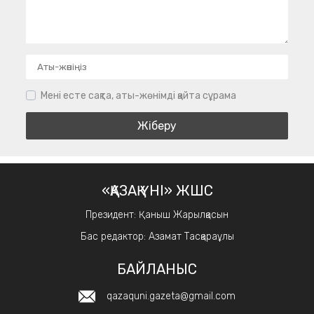
Мені есте сақта, аты-жөнімді қайта сұрама
«ҚАЗАҚ ҮНІ» ЖШС
Президент: Қаныш Жарылқасын
Бас редактор: Азамат Тасқараұлы
БАЙЛАНЫС
qazaquni.gazeta@gmail.com