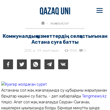
ЖАҢАЛЫҚТАР
Коммуналдық қызметтердің селқостығынан
Астана суға батты
2015 ж. 09 желтоқсан
1966
0
Астананың сол жақ жағалауында су құбырының жарылуынан
бірқатар көшені су басты, - деп хабарлайды
Tengrinews.kz
тілшісі. Апат сол жақ жағалауда Сауран-Сығанақ
көшелерінің қиылысында болды. Бірнеше минуттың ішінде