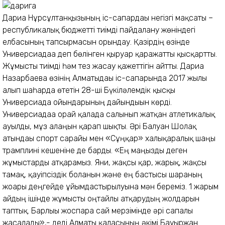
Дариға Нұрсұлтанқызының іс-сапардағы негізгі мақсаты –
республикалық бюджетті тиімді пайдалану жөніндегі
елбасының тапсырмасын орындау. Қазірдің өзінде
Универсиадаға деп бөлінген қыруар қаражатты қысқартты.
Жұмысты тиімді һәм тез жасау қажеттігін айтты. Дариға
Назарбаева өзінің Алматыдағы іс-сапарында 2017 жылы
алып шаһарда өтетін 28-ші Бүкіләлемдік қысқы
Универсиада ойындарының дайындығын көрді.
Универсиадаға орай қалада салынып жатқан атлетикалық
ауылды, мұз алаңын қарап шықты. Әрі Балуан Шолақ
атындағы спорт сарайы мен «Сұңқар» халықаралық шаңғы
трамплині кешеніне де барды. «Ең маңызды деген
жұмыстарды атқарамыз. Яғни, жақсы қар, жарық, жақсы
тамақ, қауіпсіздік болғанын және ең бастысы шараның
жоғары деңгейде ұйымдастырылуына мән береміз. 1 жарым
айдың ішінде жұмысты оңтайлы атқарудың жолдарын
таптық. Барлығы жоспарға сай мерзімінде әрі сапалы
жасалады»,- деді Алматы қаласының әкімі Бауыржан