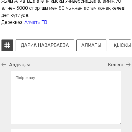
жылы Алматыда өтетін қысқы Универсиадаға әлемнің 70
елінен 5000 спортшы мен 80 мыңнан астам қонақ келеді
деп күтілуде.
Дереккөз:
Алматы ТВ
ДАРИҒА НАЗАРБАЕВА
АЛМАТЫ
ҚЫСҚЫ
Алдыңғы
Келесі