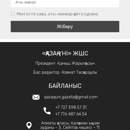
Мені есте сақта, аты-жөнімді қайта сұрама
«ҚАЗАҚ ҮНІ» ЖШС
Президент: Қаныш Жарылқасын
Бас редактор: Азамат Тасқараұлы
БАЙЛАНЫС
qazaquni.gazeta@gmail.com
+7 727 398 57 31
+7 776 487 64 54
Алматы қаласы, Қалқаман ықшам
ауданы – 3, Сейітов көшесі – 11.