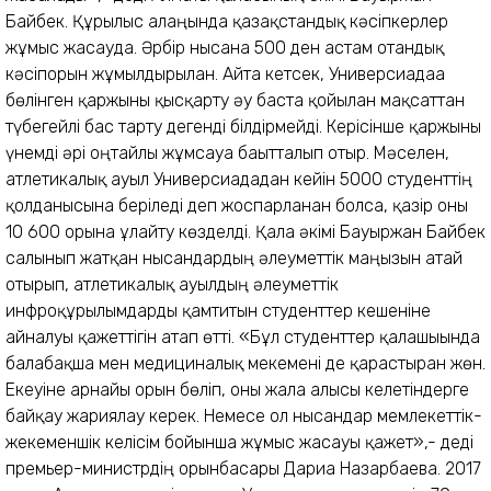
Байбек. Құрылыс алаңында қазақстандық кәсіпкерлер
жұмыс жасауда. Әрбір нысанға 500 ден астам отандық
кәсіпорын жұмылдырылған. Айта кетсек, Универсиадаға
бөлінген қаржыны қысқарту әу баста қойылған мақсаттан
түбегейлі бас тарту дегенді білдірмейді. Керісінше қаржыны
үнемді әрі оңтайлы жұмсауға бағытталып отыр. Мәселен,
атлетикалық ауыл Универсиададан кейін 5000 студенттің
қолданысына беріледі деп жоспарланған болса, қазір оны
10 600 орынға ұлғайту көзделді. Қала әкімі Бауыржан Байбек
салынып жатқан нысандардың әлеуметтік маңызын атай
отырып, атлетикалық ауылдың әлеуметтік
инфроқұрылымдарды қамтитын студенттер кешеніне
айналуы қажеттігін атап өтті. «Бұл студенттер қалашығында
балабақша мен медициналық мекемені де қарастырған жөн.
Екеуіне арнайы орын бөліп, оны жалға алғысы келетіндерге
байқау жариялау керек. Немесе ол нысандар мемлекеттік-
жекеменшік келісім бойынша жұмыс жасауы қажет»,- деді
премьер-министрдің орынбасары Дариға Назарбаева. 2017