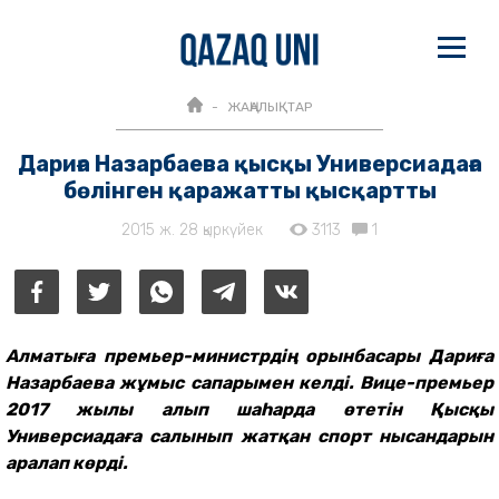
ЖАҢАЛЫҚТАР
Дариға Назарбаева қысқы Универсиадаға
бөлінген қаражатты қысқартты
2015 ж. 28 қыркүйек
3113
1
Алматыға премьер-министрдің орынбасары Дариға
Назарбаева жұмыс сапарымен келді. Вице-премьер
2017 жылы алып шаһарда өтетін Қысқы
Универсиадаға салынып жатқан спорт нысандарын
аралап көрді.