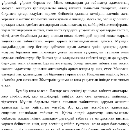
үйренеді, үйрене бермек те. Міне, сондықтан да табиғатқа адамзаттың
қыруар өлшеусіз қарыздылығы оның табиғат тынысын тазартып, аялай
білуімен қатар, кәдуілгі көркем бейнесін қалпына келтіріп, әлемнің жеті
кереметін жетпіс кереметке жеткізуімен өлшенеді. Десек те, бәрін қоршаған
ортадан алып, қамбаға астықтарын салып жатсақ та, кейбіріміз, атмосфераны
түрлі түтіндермен ластап, хош иісті гүлдерге ұсқынсыз қоқыстарды тастап,
тіпті, атом бомбасын да жер-ананың оюлы кілеміндей көрікті көкке жарып,
таңғажайып табиғаттың жерін қарып жататындығымыз даусыз. Мұндай
жағдайлардың жер бетінде қайталап орын алмасы үшін қазақтың әдемі
«саусақ бірікпей ине ілікпейді» деген мәтелін тұңғиықпен түсінген әлем
жұмыла еңбек етуде. Әу бастан дана халқымыз сол себепті «судың да сұрауы
бар» деп тегін айтпаған. Бұл мәтелге арқау болар тылсым табиғаттың тосын
жасаған адамзатқа арналған антонимдік арпалыстары да жоқ
емес. Мәселен,
әлемдегі лас қалалардың ірі бірнешеуі орын алған Индонезия жерінің бетін
«Аллаһ» деп жазылған 30метрлік цунами аз ғана уақыттың ішінде тып-типыл
еткен.
Бұл бір ғана мысал. Әлемде осы секілді қаншама табиғат апаттары,
жер сілкіністері, қар көшкіндері, тайфун, жел, сел, дауылдар, құйындар
тіркелген. Мұның барлығы тілсіз ашынған табиғаттың қаруын асынған
адамзатқа іспен қайтарған жауабы. Ал, қаруын асынбаған адамзатқа,
ешқашан ашынбаған табиғат та. Қайта ондай адамзатқа «жылы-жылы
сөйлесең жылан інінен шығады» дегендей табиғат та өз ұясынан шығып,
көркем бейнесіне еніп, жер әлемінің кейбір тұстары
асыл адам баласының
адамгершілік принциптеріне қарай жән­наттың бір бақшасындай жайқалып