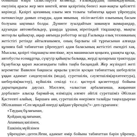
бойынша өзара салыстыруға келмейді. Ғалымдардың пайымдауынша,
екеуінің арасы жер мен көктей, яғни қазіргінің бөпесі жан-жақты қабілетті
көрінеді. Қазіргі қоғамның озығы мен тозығы табиғатқа қарап үйренудің
нәтижесінде дамып отырды, адам миының
пісіп-жетіліп озығының басым
болуына ықтимал болды. Дүниеге зуылдайтын заманауи зымырандар,
адуынды автомобильдер, ұшарда ұршық иіретіндей тікұшақтар, мықты
моторлы қайықтар, ақыр аяғында роботтар келді.Ғылымда озық техниканың
жетістігі ретінде айтылғанымен, оның барлығы ой тұрғысынан алғанда
құпияға бай табиғаттан үйренудегі адам баласының жетістігі екендігі хақ.
Мысалы, қазіргі тікұшақты инелікке, жук машинасын қоңызға, ұшақты құсқа,
автобусты есекқұртқа, сүңгуір қайықты балыққа, жерді қопарғыш тракторды
бұзаубасқа қарап жасағандығы тайға таңба басқандай. Жер жүзіндегі жеті
кереметке Вавилон бақшасы арқылы үлесін қосқан табиғаттың шеберлігін
ұққан адамзат сәнденушілік (мода), суретшілік, сәулетшілік(архитектура),
шеберлік(мастер), күйшілік секілді т.с.с. қастерлі қасиеттерді бойына
дарытқандығы даусыз. Мәселен, «алыстан арбалағанша, жақыннан
дорбалап» алысқа бармай-ақ өзіміздің әлемге әйгілі суретшіміз Әбілхан
Қастеевті алайық . Баршаға аян, суретшілік өнерімен талайды таңғалдырған
Әбілханнан «Сен мұндай өнерді қайдан үйрендің?»- деп сұрағанға:
«Таудың бұлағынан,
Қойдың құлағынан,
Апамның киізінен,
Ешкінің мүйізінен
үйрендім»,-деген.Яғни, адамзат өмір бойына табиғаттан бәрін үйренер,