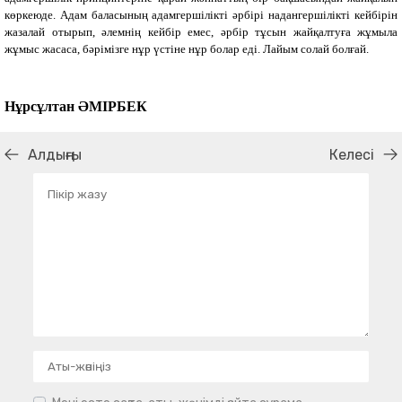
көркеюде. Адам баласының адамгершілікті әрбірі надангершілікті кейбірін
жазалай отырып, әлемнің кейбір емес, әрбір тұсын жайқалтуға жұмыла
жұмыс жасаса, бәрімізге нұр үстіне нұр болар еді. Лайым солай болғай.
Нұрсұлтан
ӘМІРБЕК
Алдыңғы
Келесі