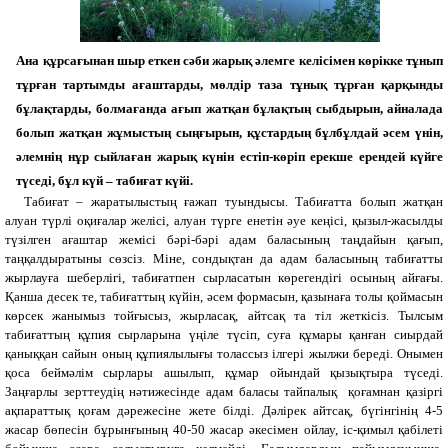
Ана құрсағынан шыр еткен сәби жарық әлемге келісімен көрікке тұнып
тұрған тартымды ағаштарды, мөлдір таза тұнық тұрған қарқынды
бұлақтарды, болмағанда ағып жатқан бұлақтың сыбдырын, айналада
болып жатқан жұмыстың сыңғырын, құстардың бұлбұлдай әсем үнін,
әлемнің нұр сыйлаған жарық күнін естіп-көріп ерекше ерендей күйге
түседі, бұл күй – табиғат күйі.
Табиғат – жаратылыстың ғажап туындысы. Табиғатта болып жатқан
алуан түрлі оқиғалар желісі, алуан түрге енетін әуе кеңісі, қызыл-жасылды
түзілген ағаштар жемісі бәрі-бәрі адам баласының таңдайын қағып,
таңқалдыратыны сөзсіз. Міне, сондықтан да адам баласының табиғатты
жырлауға шеберлігі, табиғатпен сырласатын көрегендігі осының айғағы.
Қанша десек те, табиғаттың күйін, әсем формасын, қазынаға толы қоймасын
көрсек жанымыз тойғысыз, жырласақ, айтсақ та тіл жеткісіз. Тылсым
табиғаттың құпия сырларына үңіле түсіп, суға құмары қанған сиырдай
қаныққан сайын оның құпиялылығы толассыз ілгері жылжи береді. Онымен
қоса беймәлім сырлары ашылып, құмар ойындай қызықтыра түседі.
Заңғарлы зерттеудің нәтижесінде адам баласы тайпалық
қоғамнан қазіргі
ақпараттық қоғам дәрежесіне жете білді. Дәлірек айтсақ, бүгінгінің 4-5
жасар бөпесін бұрынғының 40-50 жасар әкесімен ойлау, іс-қимыл қабілеті