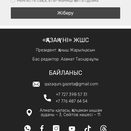
Мені есте сақта, аты-жөнімді қайта сұрама
«ҚАЗАҚ ҮНІ» ЖШС
Президент: Қаныш Жарылқасын
Бас редактор: Азамат Тасқараұлы
БАЙЛАНЫС
qazaquni.gazeta@gmail.com
+7 727 398 57 31
+7 776 487 64 54
Алматы қаласы, Қалқаман ықшам
ауданы – 3, Сейітов көшесі – 11.