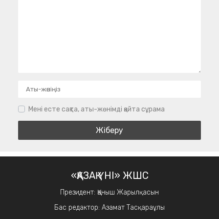
Мені есте сақта, аты-жөнімді қайта сұрама
«ҚАЗАҚ ҮНІ» ЖШС
Президент: Қаныш Жарылқасын
Бас редактор: Азамат Тасқараұлы