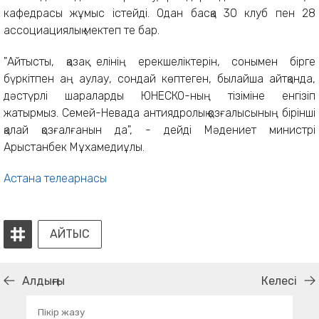
кафедрасы жұмыс істейді. Одан басқа 30 клуб пен 28
ассоциациялық мектеп те бар.
"Айтысты, қазақ елінің ерекшеліктерін, сонымен бірге
бүркітпен аң аулау, сондай көптеген, былайша айтқанда,
дәстүрлі шараларды ЮНЕСКО-ның тізіміне енгізіп
жатырмыз. Семей-Невада антиядролық қозғалысының бірінші
қалай қозғалғанын да", - дейді Мәдениет министрі
Арыстанбек Мұхамедиұлы.
Астана телеарнасы
АЙТЫС
Алдыңғы
Келесі