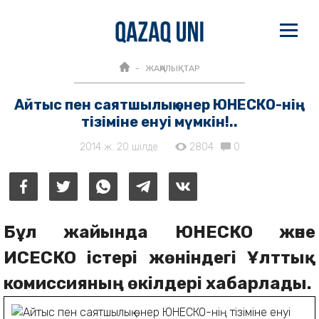
ЖАҢАЛЫҚТАР
Айтыс пен саятшылық өнер ЮНЕСКО-нің
тізіміне енуі мүмкін!..
2014 ж. 20 шілде
2804
0
Бұл жайында ЮНЕСКО және
ИСЕСКО істері жөніндегі Ұлттық
комиссияның өкілдері хабарлады.