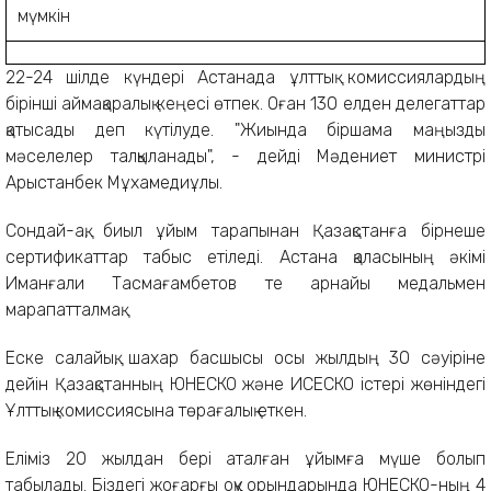
22-24 шілде күндері Астанада ұлттық комиссиялардың
бірінші аймақаралық кеңесі өтпек. Оған 130 елден делегаттар
қатысады деп күтілуде. "Жиында біршама маңызды
мәселелер талқыланады", - дейді Мәдениет министрі
Арыстанбек Мұхамедиұлы.
Сондай-ақ, биыл ұйым тарапынан Қазақстанға бірнеше
сертификаттар табыс етіледі. Астана қаласының әкімі
Иманғали Тасмағамбетов те арнайы медальмен
марапатталмақ.
Еске салайық, шахар басшысы осы жылдың 30 сәуіріне
дейін Қазақстанның ЮНЕСКО және ИСЕСКО істері жөніндегі
Ұлттық комиссиясына төрағалық еткен.
Еліміз 20 жылдан бері аталған ұйымға мүше болып
табылады. Біздегі жоғарғы оқу орындарында ЮНЕСКО-ның 4