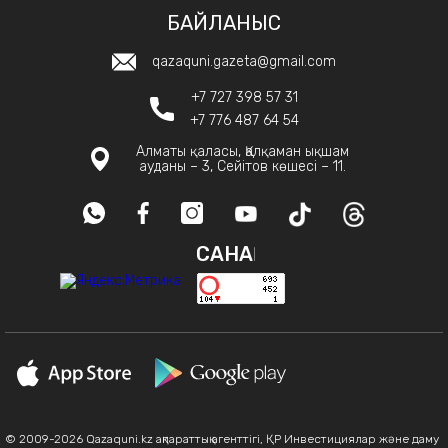
БАЙЛАНЫС
qazaquni.gazeta@gmail.com
+7 727 398 57 31
+7 776 487 64 54
Алматы қаласы, Қалқаман ықшам
ауданы – 3, Сейітов көшесі – 11.
САНАҚ
© 2009-2026 Qazaquni.kz ақпараттық агенттігі, ҚР Инвестициялар және даму