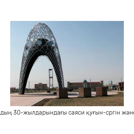
ырдың 30-жылдарындағы саяси қуғын-сүргін жә