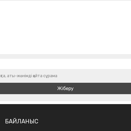
қта, аты-жөнімді қайта сұрама
БАЙЛАНЫС