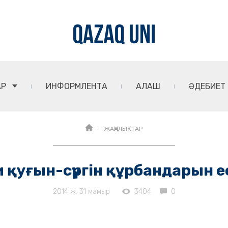
АР
ИНФОРМЛЕНТА
АЛАШ
ӘДЕБИЕТ
ЖАҢАЛЫҚТАР
и қуғын-сүргін құрбандарын еc
2014 ж. 31 мамыр
3404
0