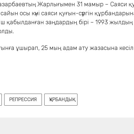
зарбаевтың Жарлығымен 31 мамыр – Саяси қуғы
сайын осы күні саяси қуғын-сүргін құрбандарын
ш қабылданған заңдардың бірі – 1993 жылдың 1
олды.
уғынға ұшырап, 25 мың адам ату жазасына кесіл
РЕПРЕССИЯ
ҚҰРБАНДЫҚ