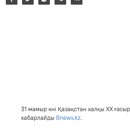
31 мамыр күні Қазақстан халқы XX ғас
хабарлайды
Bnews.kz
.