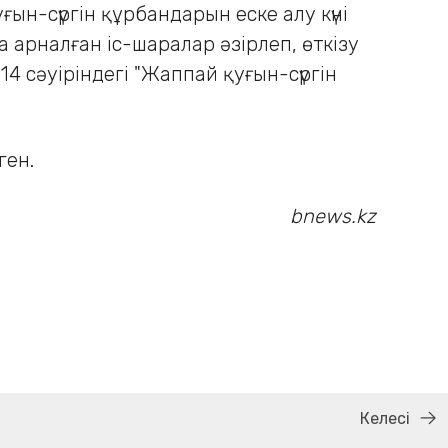
н-сүргін құрбандарын еске алу күні
а арналған іс-шаралар әзірлеп, өткізу
4 сәуіріндегі "Жаппай қуғын-сүргін
ген.
bnews.kz
Келесі