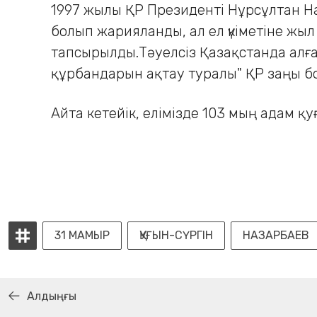
1997 жылы ҚР Президенті Нұрсұлтан На
болып жарияланды, ал ел үкіметіне жыл 
тапсырылды.Тәуелсіз Қазақстанда алға
құрбандарын ақтау туралы" ҚР заңы б
Айта кетейік, елімізде 103 мың адам қ
31 МАМЫР
ҚУҒЫН-СҮРГІН
НАЗАРБАЕВ
Алдыңғы