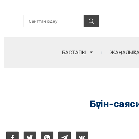
БАСТАПҚЫ
ЖАҢАЛЫҚТ
Бүгін-саяс