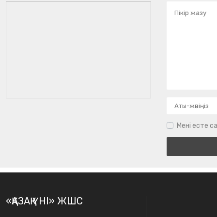
Мені есте са
«ҚАЗАҚ ҮНІ» ЖШС