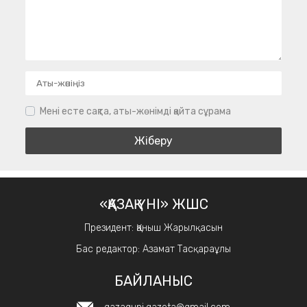
Мені есте сақта, аты-жөнімді қайта сұрама
«ҚАЗАҚ ҮНІ» ЖШС
Президент: Қаныш Жарылқасын
Бас редактор: Азамат Тасқараұлы
БАЙЛАНЫС