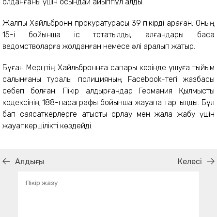
қолданғаны үшін осындай айыппұл алды.
Жалпы Хайльбронн прокуратурасы 39 пікірді қараған. Оның
15-і бойынша іс тоқтатылды, қалғандары басқа
ведомстволарға жолданған немесе әлі қаралып жатыр.
Бұған Мерцтің Хайльброннға сапары кезінде ұшуға тыйым
салынғаны туралы полицияның Facebook-тегі жазбасы
себеп болған. Пікір қалдырғандар Германия Қылмыстық
кодексінің 188-параграфы бойынша жауапқа тартылды. Бұл
бап саясаткерлерге қатысты қорлау мен жала жабу үшін
жауапкершілікті көздейді.
Алдыңғы
Келесі