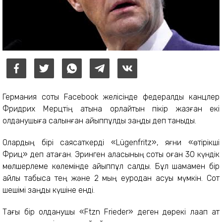
Германия соты Facebook желісінде федералдық канцлер
Фридрих Мерцтің атына қорлайтын пікір жазған екі
қолданушыға салынған айыппұлды заңды деп таныды.
Олардың бірі саясаткерді «Lügenfritz», яғни «өтірікші
Фриц» деп атаған. Эринген қаласының соты оған 30 күндік
мөлшерлеме көлемінде айыппұл салды. Бұл шамамен бір
айлық табысқа тең және 2 мың еуродан асуы мүмкін. Сот
шешімі заңды күшіне енді.
Тағы бір қолданушы «Ftzn Frieder» деген дөрекі лақап ат