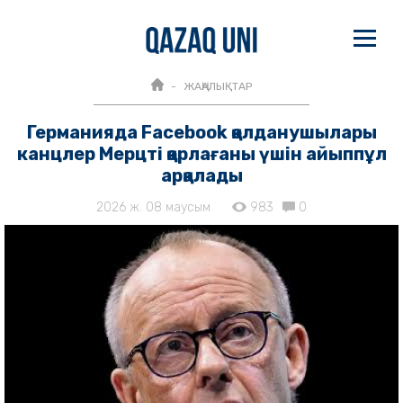
ЖАҢАЛЫҚТАР
Германияда Facebook қолданушылары
канцлер Мерцті қорлағаны үшін айыппұл
арқалады
2026 ж. 08 маусым
983
0