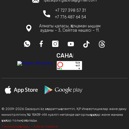
qazaquni.gazeta@gmail.com
+7 727 398 57 31
+7 776 487 64 54
Алматы қаласы, Қалқаман ықшам
ауданы – 3, Сейітов көшесі – 11.
САНАҚ
© 2009-2026 Qazaquni.kz ақпараттық агенттігі, ҚР Инвестициялар және даму
министрлігінің № 15439-ИА куәлігі негізінде авторлық құқықтар және жанама
құқықтар толық сақталады.
Техникалық қолдау - Astana Creative