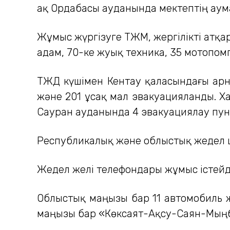
ақ Ордабасы ауданында мектептің аума
Жұмыс жүргізуге ТЖМ, жергілікті атқа
адам, 70-ке жуық техника, 35 мотопо
ТЖД күшімен Кентау қаласындағы Қар
және 201 ұсақ мал эвакуацияланды. Х
Сауран ауданында 4 эвакуациялау пун
Республикалық және облыстық жедел ш
Жедел желі телефондары жұмыс істейді
Облыстық маңызы бар 11 автомобиль 
маңызы бар «Көксаят-Ақсу-Саян-Мыңбұ