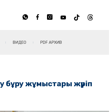
ВИДЕО
PDF АРХИВ
су бұру жұмыстары жүріп