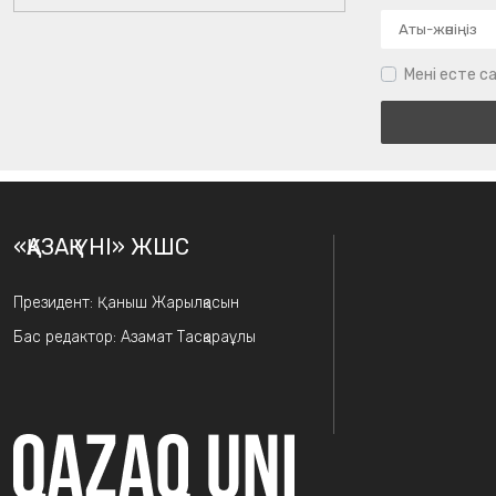
Мені есте са
«ҚАЗАҚ ҮНІ» ЖШС
Президент: Қаныш Жарылқасын
Бас редактор: Азамат Тасқараұлы