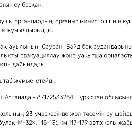
ғын су басқан.
рушы органдардың, Қорғаныс министрлігінің к
мпа жұмылдырылды.
нақ ауылының, Сауран, Бәйдібек аудандарыны
алықты эвакуациялау және уақытша орналасты
ктін дайындады.
таб жұмыс істейді.
: Астанада - 87172533284; Түркістан облысынд
жолының 23 учаскесінде жол төсемін су шайд
лақ-М-32», 118-136 км 117-179 автожолы жаб