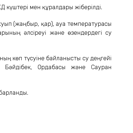
 күштері мен құралдары жіберілді.
уып (жаңбыр, қар), ауа температурасы
арының әлсіреуі және өзендердегі су
ның көп түсуіне байланысты су деңгейі
е Бәйдібек, Ордабасы және Сауран
абарланды.