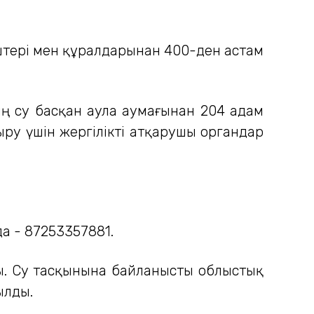
үштері мен құралдарынан 400-ден астам
ң су басқан аула аумағынан 204 адам
ру үшін жергілікті атқарушы органдар
а - 87253357881.
ы. Су тасқынына байланысты облыстық
ылды.