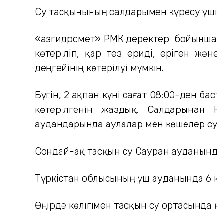
Су тасқынының салдарымен күресу үші
«Қазгидромет» РМК деректері бойынша
көтеріліп, қар тез ериді, еріген ж
деңгейінің көтерілуі мүмкін.
Бүгін, 2 ақпан күні сағат 08:00-ден 
көтерілгенін жаздық. Салдарынан
аудандарында аулалар мен көшелер су
Сондай-ақ тасқын су Сауран ауданында
Түркістан облысының үш ауданында 6 
Өңірде көлігімен тасқын су ортасында