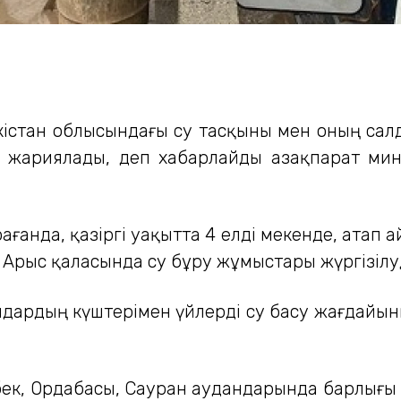
ркістан облысындағы су тасқыны мен оның с
 жариялады, деп хабарлайды Қазақпарат мини
рағанда, қазіргі уақытта 4 елді мекенде, атап
Арыс қаласында су бұру жұмыстары жүргізілу
ндардың күштерімен үйлерді су басу жағдайын
бек, Ордабасы, Сауран аудандарында барлығы 