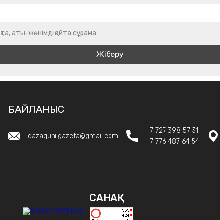
қта, аты-жөнімді қайта сұрама
БАЙЛАНЫС
+7 727 398 57 31
qazaquni.gazeta@gmail.com
+7 776 487 64 54
САНАҚ