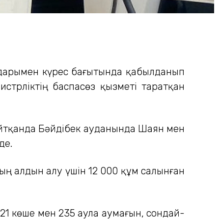
алдарымен күрес бағытында қабылданып
стрліктің баспасөз қызметі таратқан
 айтқанда Бәйдібек ауданында Шаян мен
де.
ың алдын алу үшін 12 000 құм салынған
21 көше мен 235 аула аумағын, сондай-