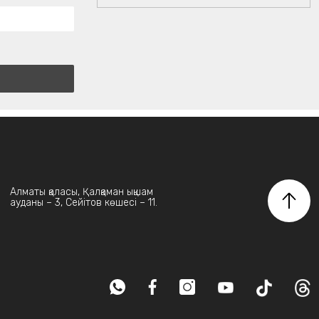
Алматы қаласы, Қалқаман ықшам
ауданы – 3, Сейітов көшесі – 11.