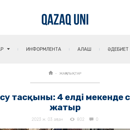
АР
ИНФОРМЛЕНТА
АЛАШ
ӘДЕБИЕТ
ЖАҢАЛЫҚТАР
су тасқыны: 4 елді мекенде 
жатыр
2023 ж. 03 ақпан
802
0