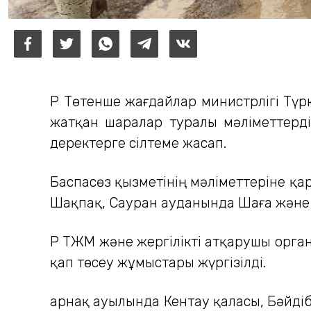
ҚР Төтенше жағдайлар министрлігі Тү
жатқан шаралар туралы мәліметтерді
деректерге сілтеме жасап.
Баспасөз қызметінің мәліметтеріне қа
Шақпақ, Сауран ауданында Шаға және 
ҚР ТЖМ және жергілікті атқарушы орга
қап төсеу жұмыстары жүргізілді.
Қарнақ ауылында Кентау қаласы, Бәйді