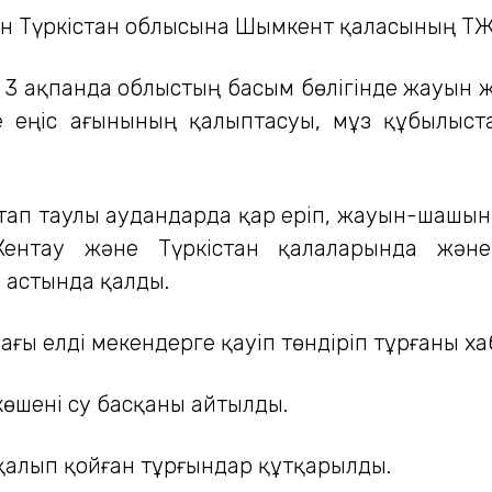
н Түркістан облысына Шымкент қаласының ТЖД
 3 ақпанда облыстың басым бөлігінде жауын ж
әне еңіс ағынының қалыптасуы, мұз құбылыст
бастап таулы аудандарда қар еріп, жауын-шашын
 Кентау және Түркістан қалаларында жән
 астында қалды.
ғы елді мекендерге қауіп төндіріп тұрғаны х
көшені су басқаны айтылды.
 қалып қойған тұрғындар құтқарылды.