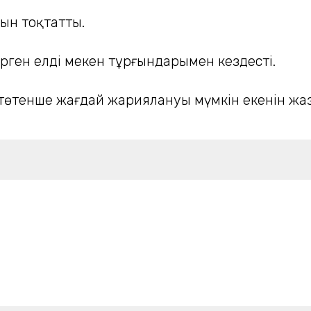
ын тоқтатты.
ірген елді мекен тұрғындарымен кездесті.
төтенше жағдай жариялануы мүмкін екенін жа