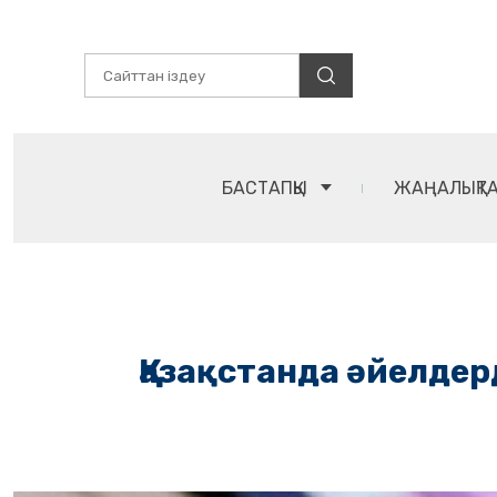
БАСТАПҚЫ
ЖАҢАЛЫҚТ
Қазақстанда әйелдерд