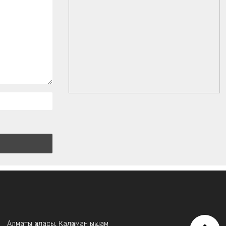
Алматы қаласы, Қалқаман ықшам