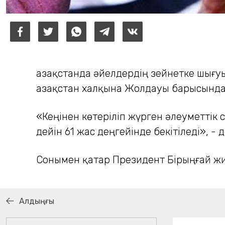
Қазақстанда әйелдердің зейнетке шығу
Қазақстан халқына Жолдауы барысында а
«Кеңінен көтеріліп жүрген әлеуметтік
дейін 61 жас деңгейінде бекітіледі», -
Сонымен қатар Президент Бірыңғай жи
Алдыңғы