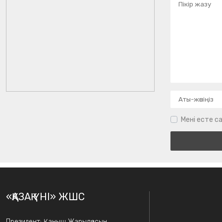
Мені есте са
«ҚАЗАҚ ҮНІ» ЖШС
Президент: Қаныш Жарылқасын