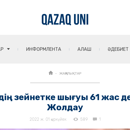
АР
ИНФОРМЛЕНТА
АЛАШ
ӘДЕБИЕТ
ЖАҢАЛЫҚТАР
ің зейнетке шығуы 61 жас де
Жолдау
2022 ж. 01 қыркүйек
589
1