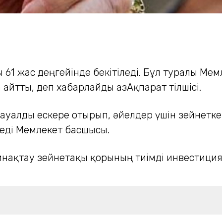
ы 61 жас деңгейінде бекітіледі. Бұл туралы М
йтты, деп хабарлайды ҚазАқпарат тілшісі.
 сауалды ескере отырып, әйелдер үшін зейнет
 деді Мемлекет басшысы.
нақтау зейнетақы қорының тиімді инвестиция