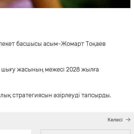
емлекет басшысы Қасым-Жомарт Тоқаев
ке шығу жасының межесі 2028 жылға
лық стратегиясын әзірлеуді тапсырды.
Келесі