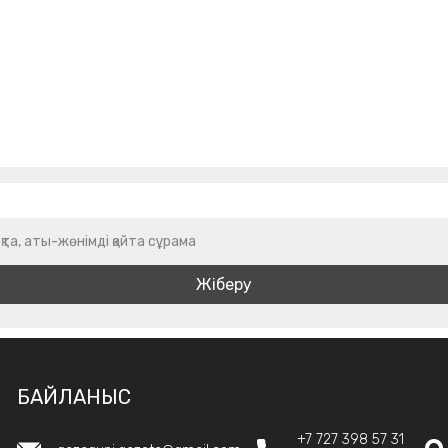
қта, аты-жөнімді қайта сұрама
БАЙЛАНЫС
+7 727 398 57 31