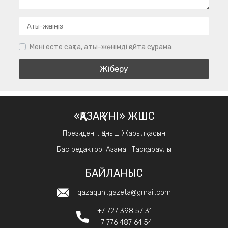
Мені есте сақта, аты-жөнімді қайта сұрама
«ҚАЗАҚ ҮНІ» ЖШС
Президент: Қаныш Жарылқасын
Бас редактор: Азамат Тасқараұлы
БАЙЛАНЫС
qazaquni.gazeta@gmail.com
+7 727 398 57 31
+7 776 487 64 54