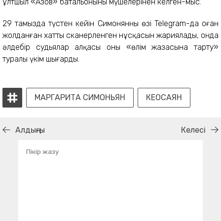
ұлтшыл «Азов» батальонының мүшелерінен келген-мыс.
29 тамызда түстен кейін Симонянның өзі Telegram-да оған
жолданған хаттың сканерленген нұсқасын жариялады, онда
әлдебір судьялар алқасы оны «өлім жазасына тарту»
туралы үкім шығарды.
МАРГАРИТА СИМОНЬЯН
КЕОСАЯН
Алдыңғы
Келесі