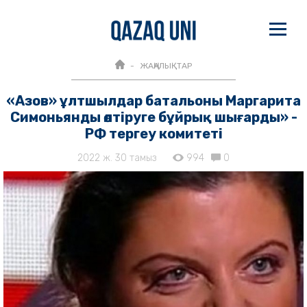
ЖАҢАЛЫҚТАР
«Азов» ұлтшылдар батальоны Маргарита
Симоньянды өлтіруге бұйрық шығарды» -
РФ тергеу комитеті
2022 ж. 30 тамыз
994
0