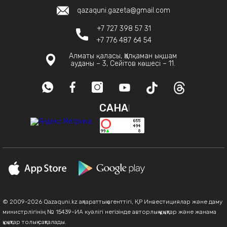
qazaquni.gazeta@gmail.com
+7 727 398 57 31
+7 776 487 64 54
Алматы қаласы, Қалқаман ықшам
ауданы – 3, Сейітов көшесі – 11.
САНАҚ
© 2009-2026 Qazaquni.kz ақпараттық агенттігі, ҚР Инвестициялар және даму
министрлігінің № 15439-ИА куәлігі негізінде авторлық құқықтар және жанама
құқықтар толық сақталады.