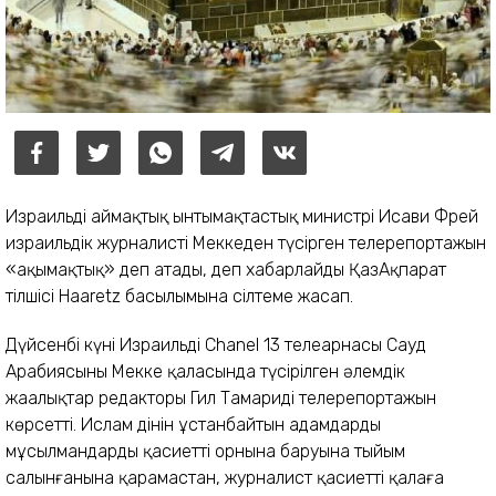
Израильдің аймақтық ынтымақтастық министрі Исави Фрей
израильдік журналистің Меккеден түсірген телерепортажын
«ақымақтық» деп атады, деп хабарлайды ҚазАқпарат
тілшісі Haaretz басылымына сілтеме жасап.
Дүйсенбі күні Израильдің Chanel 13 телеарнасы Сауд
Арабиясының Мекке қаласында түсірілген әлемдік
жаңалықтар редакторы Гил Тамаридің телерепортажын
көрсетті. Ислам дінін ұстанбайтын адамдардың
мұсылмандардың қасиетті орнына баруына тыйым
салынғанына қарамастан, журналист қасиетті қалаға