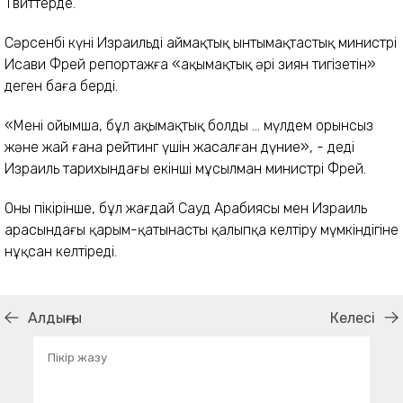
Твиттерде.
Сәрсенбі күні Израильдің аймақтық ынтымақтастық министрі
Исави Фрей репортажға «ақымақтық әрі зиян тигізетін»
деген баға берді.
«Менің ойымша, бұл ақымақтық болды ... мүлдем орынсыз
және жай ғана рейтинг үшін жасалған дүние», - деді
Израиль тарихындағы екінші мұсылман министрі Фрей.
Оның пікірінше, бұл жағдай Сауд Арабиясы мен Израиль
арасындағы қарым-қатынасты қалыпқа келтіру мүмкіндігіне
нұқсан келтіреді.
Алдыңғы
Келесі