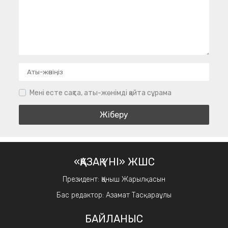
Мені есте сақта, аты-жөнімді қайта сұрама
«ҚАЗАҚ ҮНІ» ЖШС
Президент: Қаныш Жарылқасын
Бас редактор: Азамат Тасқараұлы
БАЙЛАНЫС