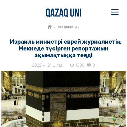
ЖАҢАЛЫҚТАР
Израиль министрі еврей журналистің
Меккеде түсірген репортажын
ақымақтыққа теңеді
2022 ж. 21 шілде
1088
0