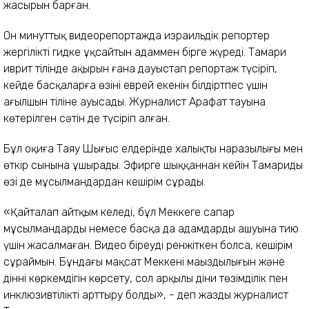
жасырын барған.
Он минуттық видеорепортажда израильдік репортер
жергілікті гидке ұқсайтын адаммен бірге жүреді. Тамари
иврит тілінде ақырын ғана дауыстап репортаж түсіріп,
кейде басқаларға өзінің еврей екенін білдіртпес үшін
ағылшын тіліне ауысады. Журналист Арафат тауына
көтерілген сәтін де түсіріп алған.
Бұл оқиға Таяу Шығыс елдерінде халықтың наразылығы мен
өткір сынына ұшырады. Эфирге шыққаннан кейін Тамаридың
өзі де мұсылмандардан кешірім сұрады.
«Қайталап айтқым келеді, бұл Меккеге сапар
мұсылмандарды немесе басқа да адамдардың ашуына тию
үшін жасалмаған. Видео біреуді ренжіткен болса, кешірім
сұраймын. Бұндағы мақсат Меккенің маңыздылығын және
діннің көркемдігін көрсету, сол арқылы діни төзімділік пен
инклюзивтілікті арттыру болды», - деп жазды журналист