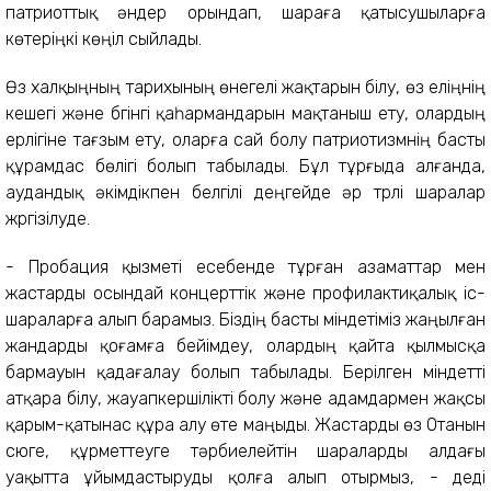
патриоттық әндер орындап, шараға қатысушыларға
көтеріңкі көңіл сыйлады.
Өз халқыңның тарихының өнегелі жақтарын білу, өз еліңнің
кешегі және бүгінгі қаһармандарын мақтаныш ету, олардың
ерлігіне тағзым ету, оларға сай болу патриотизмнің басты
құрамдас бөлігі болып табылады. Бұл тұрғыда алғанда,
аудандық әкімдікпен белгілі деңгейде әр түрлі шаралар
жүргізілуде.
- Пробация қызметі есебенде тұрған азаматтар мен
жастарды осындай концерттік және профилактиқалық іс-
шараларға алып барамыз. Біздің басты міндетіміз жаңылған
жандарды қоғамға бейімдеу, олардың қайта қылмысқа
бармауын қадағалау болып табылады. Берілген міндетті
атқара білу, жауапкершілікті болу және адамдармен жақсы
қарым-қатынас құра алу өте маңыды. Жастарды өз Отанын
сүюге, құрметтеуге тәрбиелейтін шараларды алдағы
уақытта ұйымдастыруды қолға алып отырмыз, - деді