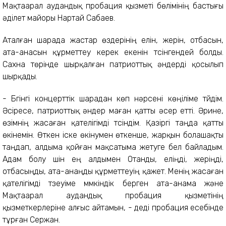
Мақтаарал аудандық пробация қызметі бөлімінің бастығы
әділет майоры Нартай Сабаев.
Аталған шарада жастар өздерінің елін, жерін, отбасын,
ата-анасын құрметтеу керек екенін түсінгендей болды.
Сахна төрінде шырқалған патриоттық әндерді қосылып
шырқады.
- Бүгінгі концерттік шарадан көп нәрсені көңіліме түйдім.
Әсіресе, патриоттық әндер маған қатты әсер етті. Әрине,
өзімнің жасаған қателігімді түсіндім. Қазіргі таңда қатты
өкінемін. Өткен іске өкінумен өткенше, жарқын болашақты
таңдап, алдыма қойған мақсатыма жетуге бел байладым.
Адам болу үшін ең алдымен Отанды, еліңді, жеріңді,
отбасыңды, ата-анаңды құрметтеуің қажет. Менің жасаған
қателігімді түзеуіме мүмкіндік берген ата-анама және
Мақтаарал аудандық пробация қызметінің
қызметкерлеріне алғыс айтамын, - деді пробация есебінде
тұрған Сержан.