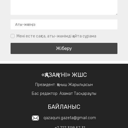
Мені есте сақта, аты-жөнімді қайта сұрама
«ҚАЗАҚ ҮНІ» ЖШС
Президент: Қаныш Жарылқасын
Бас редактор: Азамат Тасқараұлы
БАЙЛАНЫС
qazaquni.gazeta@gmail.com