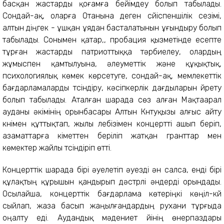
басқан жастарды қоғамға бейімдеу болып табылады.
Сондай-ақ, оларға Отанына деген сүйіспеншілік сезімі,
алтын діңгек - ұшқан ұядан басталатынын ұғындыру болып
табылады. Сонымен қатар,, пробация қызметінде есепте
тұрған жастарды патриоттыққа тәрбиелеу, олардың
жұмыспен қамтылуына, әлеуметтік және құқықтық,
психологиялық көмек көрсетуге, сондай-ақ, мемлекеттік
бағдарламаларды түсіндіру, кәсіпкерлік дағдыларын үйрету
болып табылады. Аталған шарада сөз алған Мақтаарал
ауданы әкімінің орынбасары Алтын Күнтуқызы алғыс айту
күнімен құттықтап, жылы лебізімен концертті ашып беріп,
азаматтарға үкіметтен беріліп жатқан гранттар мен
көмектер жайлы түсіндіріп өтті.
Концерттік шарада бірі әуелетіп әуезді ән салса, енді бірі
құлақтың құрышын қандырып дәстүрлі әндерді орындады.
Осылайша, концерттік бағдарлама көтеріңкі көңіл-күй
сыйлап, жаза басып жаңылғандардың рухани тұрғыда
оңалту еді. Аудандық мәдениет үйінің өнерпаздары