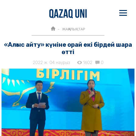
ЖАҢАЛЫҚТАР
«Алғыс айту» күніне орай екі бірдей шара
өтті
2022 ж. 04 наурыз
1602
0