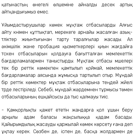
қатынастың өнегелі өлшеміне айналды десек артық
айтқандығымыз емес.
Ұйымдастырушылар көмек мұқтаж отбасыларды Алғыс
айту күнімен құттықтап, мерекеге арнайы жасалған азық-
түліктер жиынтығынан тарту таралғылар жасады. Ал
әкімшілік және пробация қызметкерлері қиын жағдайға
түскен отбасыларын қолдауға бағытталған мемлекеттік
бағдарламалармен таныстырды. Мұқтаж отбасы мүшелері
тек бір реттік көмекпен қамтылып қоймай, мемлекеттік
бағдарламалар аясында жұмысқа тартылып отыр. Мұндай
бір реттік көмектер мұқтаж отбасыларына теңдей жүйелі
түрде үлестіріледі. Себебі, мұндай жәрдемнен тұрмысы төмен
отбасыларының ешқайсысы да тыс қалмауы тиіс.
- Қамқорлықты қажет ететін жандарға қол ұшын беру
арқылы адам баласы жақсылыққа қадам басады.
Қайырымдылық жасауды қаржылай көмек көрсету ғана деп
ұқпау керек. Сөзбен де, іспен де, басқа жолдармен де