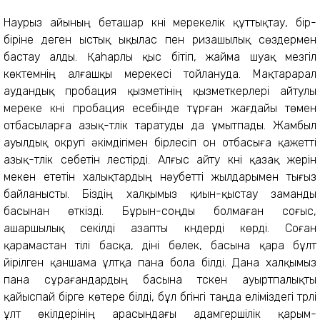
Наурыз айының беташар күні мерекелік құттықтау, бір-
біріне деген ыстық ықылас пен ризашылық сөздермен
бастау алды. Қаhарлы қыс бітіп, жайма шуақ мезгіл
көктемнің алғашқы мерекесі тойлануда. Мақтарарал
аудандық пробация қызметінің қызметкерлері айтулы
мереке күні пробация есебінде тұрған жағдайы төмен
отбасыларға азық-түлік таратуды да ұмытпады. Жамбыл
ауылдық округі әкімдігімен бірлесіп он отбасыға қажетті
азық-түлік себетін үлестірді. Алғыс айту күні қазақ жерін
мекен ететін халықтардың нәубетті жылдарымен тығыз
байланысты. Біздің халқымыз қиын-қыстау заманды
басынан өткізді. Бұрын-соңды болмаған соғыс,
ашаршылық секілді азапты күндерді көрді. Соған
қарамастан тілі басқа, діні бөлек, басына қара бұлт
үйірілген қаншама ұлтқа пана бола білді. Дана халқымыз
пана сұрағандардың басына түскен ауыртпалықты
қайыспай бірге көтере білді, бұл бүгінгі таңда еліміздегі түрлі
ұлт өкілдерінің арасындағы адамгершілік қарым-