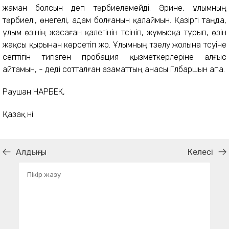
жаман болсын деп тәрбиелемейді. Әрине, ұлымның
тәрбиелі, өнегелі, адам болғанын қалаймын. Қазіргі таңда,
ұлым өзінің жасаған қалегінін түсініп, жұмысқа тұрып, өзін
жақсы қырынан көрсетіп жүр. Ұлымның түзелу жолына түсуіне
септігін тигізген пробация қызметкерлеріне алғыс
айтамын, - деді сотталған азаматтың анасы Гүлбаршын апа.
Раушан НАРБЕК,
Қазақ үні
Алдыңғы
Келесі