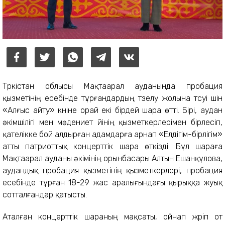
Түркістан облысы Мақтаарал ауданында пробация
қызметінің есебінде тұрғандардың түзелу жолына түсуі үшін
«Алғыс айту» күніне орай екі бірдей шара өтті. Бірі, аудан
әкімшілігі мен мәдениет үйінің қызметкерлерімен бірлесіп,
қателікке бой алдырған адамдарға арнап «Елдігім-бірлігім»
атты патриоттық концерттік шара өткізді. Бұл шараға
Мақтаарал ауданы әкімінің орынбасары Алтын Ешанқұлова,
аудандық пробация қызметінің қызметкерлері, пробация
есебінде тұрған 18-29 жас аралығындағы қырыққа жуық
сотталғандар қатысты.
Аталған концерттік шараның мақсаты, ойнап жүріп от