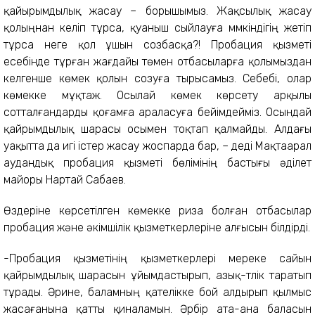
қайырымдылық жасау – борышымыз. Жақсылық жасау
қолыңнан келіп тұрса, қуаныш сыйлауға мүмкіндігің жетіп
тұрса неге қол ұшын созбасқа?! Пробация қызметі
есебінде тұрған жағдайы төмен отбасыларға қолымыздан
келгенше көмек қолын созуға тырысамыз. Себебі, олар
көмекке мұқтаж. Осылай көмек көрсету арқылы
сотталғандарды қоғамға араласуға бейімдейміз. Осындай
қайрымдылық шарасы осымен тоқтап қалмайды. Алдағы
уақытта да игі істер жасау жоспарда бар, – деді Мақтаарал
аудандық пробация қызметі бөлімінің бастығы әділет
майоры Нартай Сабаев.
Өздеріне көрсетілген көмекке риза болған отбасылар
пробация және әкімшілік қызметкерлеріне алғысын білдірді.
-Пробация қызметінің қызметкерлері мереке сайын
қайрымдылық шарасын ұйымдастырып, азық-түлік таратып
тұрады. Әрине, баламның қателікке бой алдырып қылмыс
жасағанына қатты қиналамын. Әрбір ата-ана баласын