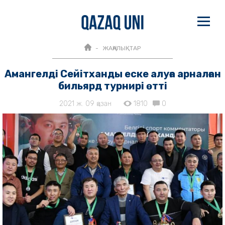
ЖАҢАЛЫҚТАР
Амангелді Сейітханды еске алуға арналған
бильярд турнирі өтті
2021 ж. 09 қазан
1810
0