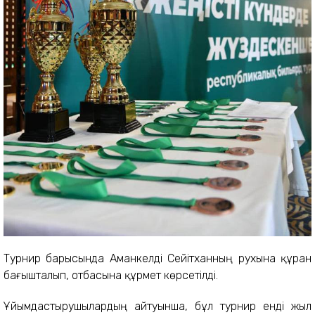
Турнир барысында Аманкелді Сейітханның рухына құран
бағышталып, отбасына құрмет көрсетілді.
Ұйымдастырушылардың айтуынша, бұл турнир енді жыл