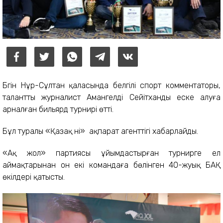
Бүгін Нұр-Сұлтан қаласында белгілі спорт комментаторы,
талантты журналист Амангелді Сейітханды еске алуға
арналған бильярд турнирі өтті.
Бұл туралы «Қазақ үні» ақпарат агенттігі хабарлайды.
«Ақ жол» партиясы ұйымдастырған турнирге ел
аймақтарынан он екі командаға бөлінген 40-жуық БАҚ
өкілдері қатысты.