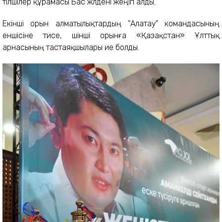
тілшілер құрамасы Бас жүлдені жеңіп алды.
Екінші орын алматылықтардың "Алатау" командасының
еншісіне тисе, үшінші орынға «Қазақстан» Ұлттық
арнасының тастаяқшылары ие болды.