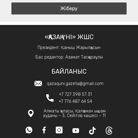
«ҚАЗАҚ ҮНІ» ЖШС
Президент: Қаныш Жарылқасын
Бас редактор: Азамат Тасқараұлы
БАЙЛАНЫС
qazaquni.gazeta@gmail.com
+7 727 398 57 31
+7 776 487 64 54
Алматы қаласы, Қалқаман ықшам
ауданы – 3, Сейітов көшесі – 11.