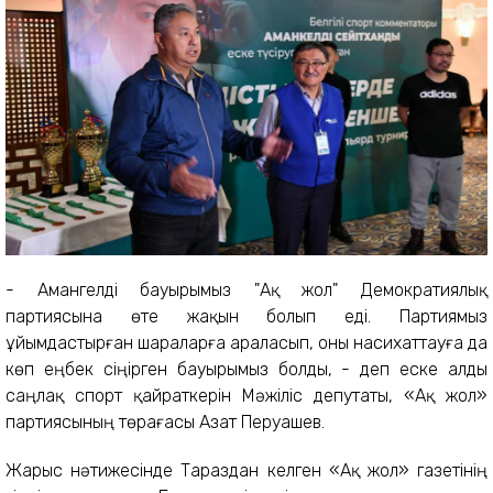
- Амангелді бауырымыз "Ақ жол" Демократиялық
партиясына өте жақын болып еді. Партиямыз
ұйымдастырған шараларға араласып, оны насихаттауға да
көп еңбек сіңірген бауырымыз болды, - деп еске алды
саңлақ спорт қайраткерін Мәжіліс депутаты, «Ақ жол»
партиясының төрағасы Азат Перуашев.
Жарыс нәтижесінде Тараздан келген «Ақ жол» газетінің