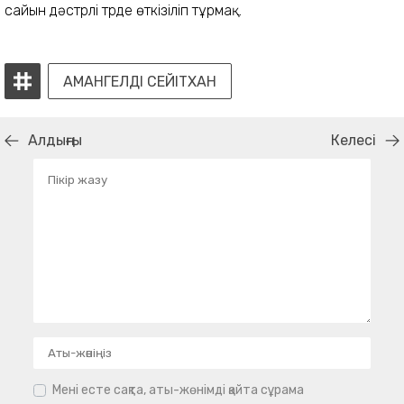
сайын дәстүрлі түрде өткізіліп тұрмақ.
АМАНГЕЛДІ СЕЙІТХАН
Алдыңғы
Келесі
Мені есте сақта, аты-жөнімді қайта сұрама