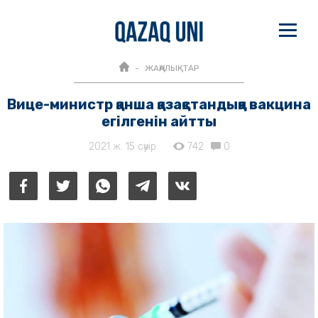
ЖАҢАЛЫҚТАР
Вице-министр қанша қазақстандыққа вакцина
егілгенін айтты
2021 ж. 15 сәуір
742
0