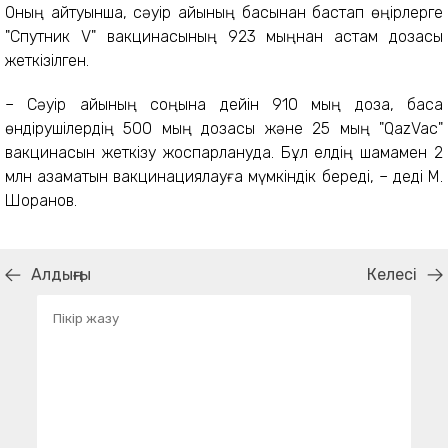
Оның айтуынша, сәуір айының басынан бастап өңірлерге
"Спутник V" вакцинасының 923 мыңнан астам дозасы
жеткізілген.
– Сәуір айының соңына дейін 910 мың доза, басқа
өндірушілердің 500 мың дозасы және 25 мың "QazVac"
вакцинасын жеткізу жоспарлануда. Бұл елдің шамамен 2
млн азаматын вакцинациялауға мүмкіндік береді, – деді М.
Шоранов.
Алдыңғы
Келесі