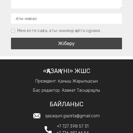
Мені есте сақта, аты-жөнімді қайта сұрама
«ҚАЗАҚ ҮНІ» ЖШС
Президент: Қаныш Жарылқасын
Бас редактор: Азамат Тасқараұлы
БАЙЛАНЫС
qazaquni.gazeta@gmail.com
+7 727 398 57 31