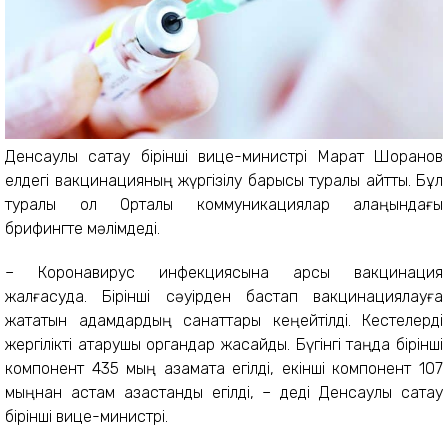
Денсаулық сақтау бірінші вице-министрі Марат Шоранов
елдегі вакцинацияның жүргізілу барысы туралы айтты. Бұл
туралы ол Орталық коммуникациялар алаңындағы
брифингте мәлімдеді.
– Коронавирус инфекциясына қарсы вакцинация
жалғасуда. Бірінші сәуірден бастап вакцинациялауға
жататын адамдардың санаттары кеңейтілді. Кестелерді
жергілікті атқарушы органдар жасайды. Бүгінгі таңда бірінші
компонент 435 мың азаматқа егілді, екінші компонент 107
мыңнан астам қазақстандық егілді, – деді Денсаулық сақтау
бірінші вице-министрі.