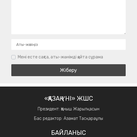
Мені есте сақта, аты-жөнімді қайта сұрама
«ҚАЗАҚ ҮНІ» ЖШС
Президент: Қаныш Жарылқасын
Бас редактор: Азамат Тасқараұлы
БАЙЛАНЫС