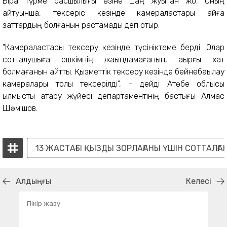
Бірақ түрме басшылығы өзіне шаң жуытқан жоқ. Оның
айтуынша, тексеріс кезінде камераластары айғақ
заттардың болғанын растамады деп отыр.
"Камераластары тексеру кезінде түсініктеме берді. Олар
сотталушыға ешкімнің жақындамағанын, ақырғы хат
болмағанын айтты. Қызметтік тексеру кезінде бейнебақылау
камералары толық тексерілді", - дейді Ақтөбе облысы
қылмыстық атқару жүйесі департаментінің бастығы Алмас
Шәмішов.
13 ЖАСТАҒЫ ҚЫЗДЫ ЗОРЛАҒАНЫ ҮШІН СОТТАЛҒА
Алдыңғы
Келесі