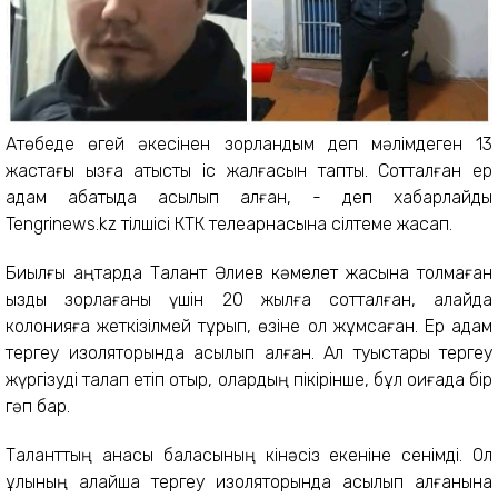
Ақтөбеде өгей әкесінен зорландым деп мәлімдеген 13
жастағы қызға қатысты іс жалғасын тапты. Сотталған ер
адам абақтыда асылып қалған, - деп хабарлайды
Tengrinews.kz тілшісі КТК телеарнасына сілтеме жасап.
Биылғы қаңтарда Талант Әлиев кәмелет жасына толмаған
қызды зорлағаны үшін 20 жылға сотталған, алайда
колонияға жеткізілмей тұрып, өзіне қол жұмсаған. Ер адам
тергеу изоляторында асылып қалған. Ал туыстары тергеу
жүргізуді талап етіп отыр, олардың пікірінше, бұл оқиғада бір
гәп бар.
Таланттың анасы баласының кінәсіз екеніне сенімді. Ол
ұлының қалайша тергеу изоляторында асылып қалғанына