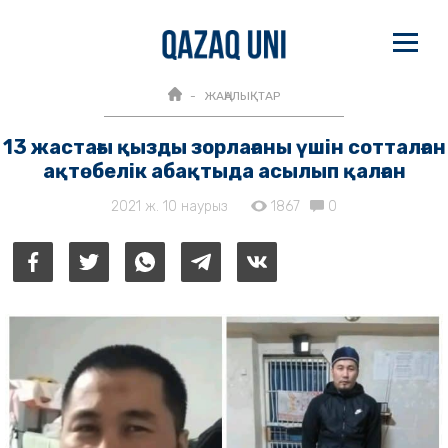
ЖАҢАЛЫҚТАР
13 жастағы қызды зорлағаны үшін сотталған
ақтөбелік абақтыда асылып қалған
2021 ж. 10 наурыз
1867
0