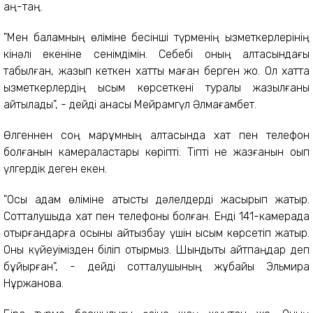
аң-таң.
"Мен баламның өліміне бесінші түрменің қызметкерлерінің
кінәлі екеніне сенімдімін. Себебі оның қалтасындағы
табылған, жазып кеткен хатты маған берген жоқ. Ол хатта
қызметкерлердің қысым көрсеткені туралы жазылғаны
айтылады", - дейді анасы Мейрамгүл Әлмағамбет.
Өлгеннен соң марқұмның қалтасында хат пен телефон
болғанын камераластары көріпті. Тіпті не жазғанын оқып
үлгердік деген екен.
"Осы адам өліміне қатысты дәлелдерді жасырып жатыр.
Сотталушыда хат пен телефоны болған. Енді 141-камерада
отырғандарға осыны айтқызбау үшін қысым көрсетіп жатыр.
Оны күйеуімізден біліп отырмыз. Шындықты айтпаңдар деп
бұйырған", - дейді сотталушының жұбайы Эльмира
Нұржанова.