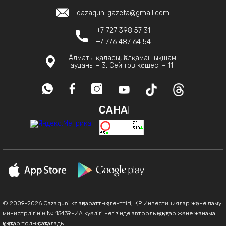
qazaquni.gazeta@gmail.com
+7 727 398 57 31
+7 776 487 64 54
Алматы қаласы, Қалқаман ықшам
ауданы – 3, Сейітов көшесі – 11.
САНАҚ
© 2009-2026 Qazaquni.kz ақпараттық агенттігі, ҚР Инвестициялар және даму
министрлігінің № 15439-ИА куәлігі негізінде авторлық құқықтар және жанама
құқықтар толық сақталады.