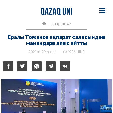
ЖАҢАЛЫҚТАР
Ералы Тоғжанов ақпарат саласындағы
мамандарға алғыс айтты
2021 ж. 29 қаңтар
1926
0