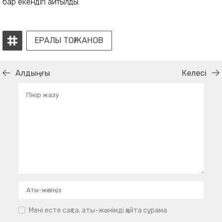
бар екендігі айтылды.
ЕРАЛЫ ТОҒЖАНОВ
Алдыңғы
Келесі
Мені есте сақта, аты-жөнімді қайта сұрама