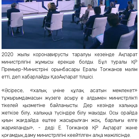
2020 жылы коронавирустың таралуы кезеңінде Ақпарат
министрлігінің жұмысы ерекше болды. Бұл туралы ҚР
Премьер-Министрінің орынбасары Ералы Тоғжанов мәлім
етті, деп хабарлайды ҚазАқпарат тілшісі.
«Әсіресе, «халық үніне құлақ асатын мемлекет»
тұжырымдамасын жүзеге асыру ең алдымен министрліктің
тікелей қызметіне байланысты. Дер кезінде халыққа
жеткізе білу, халыққа түсіндіре білу маңызды. Осы орайда
қиын жағдайда ештеңе жасырылған жоқ, барлығы елге
жарияланды», - деді Е. Тоғжанов ҚР Ақпарат және
қоғамдық даму министрлігінің кеңейтілген алқа мәжілісінде.