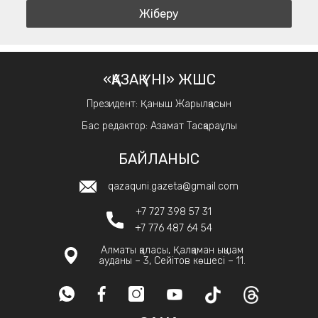
«ҚАЗАҚ ҮНІ» ЖШС
Президент: Қаныш Жарылқасын
Бас редактор: Азамат Тасқараұлы
БАЙЛАНЫС
qazaquni.gazeta@gmail.com
+7 727 398 57 31
+7 776 487 64 54
Алматы қаласы, Қалқаман ықшам
ауданы – 3, Сейітов көшесі – 11.