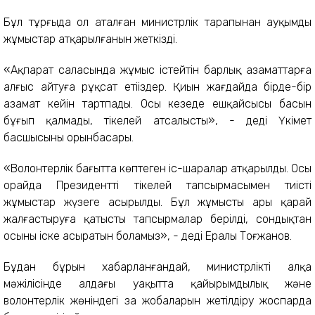
Бұл тұрғыда ол аталған министрлік тарапынан ауқымды
жұмыстар атқарылғанын жеткізді.
«Ақпарат саласында жұмыс істейтін барлық азаматтарға
алғыс айтуға рұқсат етіңіздер. Қиын жағдайда бірде-бір
азамат кейін тартпады. Осы кезеңде ешқайсысы басын
бұғып қалмады, тікелей атсалысты», - деді Үкімет
басшысының орынбасары.
«Волонтерлік бағытта көптеген іс-шаралар атқарылды. Осы
орайда Президенттің тікелей тапсырмасымен тиісті
жұмыстар жүзеге асырылды. Бұл жұмысты ары қарай
жалғастыруға қатысты тапсырмалар берілді, сондықтан
осыны іске асыратын боламыз», - деді Ералы Тоғжанов.
Бұдан бұрын хабарланғандай, министрліктің алқа
мәжілісінде алдағы уақытта қайырымдылық және
волонтерлік жөніндегі заң жобаларын жетілдіру жоспарда