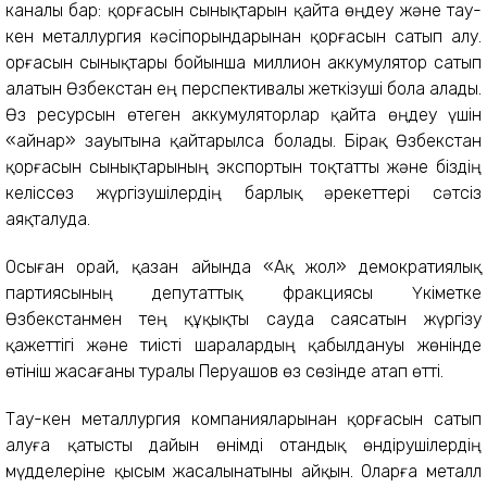
каналы бар: қорғасын сынықтарын қайта өңдеу және тау-
кен металлургия кәсіпорындарынан қорғасын сатып алу.
Қорғасын сынықтары бойынша миллион аккумулятор сатып
алатын Өзбекстан ең перспективалы жеткізуші бола алады.
Өз ресурсын өтеген аккумуляторлар қайта өңдеу үшін
«Қайнар» зауытына қайтарылса болады. Бірақ Өзбекстан
қорғасын сынықтарының экспортын тоқтатты және біздің
келіссөз жүргізушілердің барлық әрекеттері сәтсіз
аяқталуда.
Осыған орай, қазан айында «Ақ жол» демократиялық
партиясының депутаттық фракциясы Үкіметке
Өзбекстанмен тең құқықты сауда саясатын жүргізу
қажеттігі және тиісті шаралардың қабылдануы жөнінде
өтініш жасағаны туралы Перуашов өз сөзінде атап өтті.
Тау-кен металлургия компанияларынан қорғасын сатып
алуға қатысты дайын өнімді отандық өндірушілердің
мүдделеріне қысым жасалынатыны айқын. Оларға металл