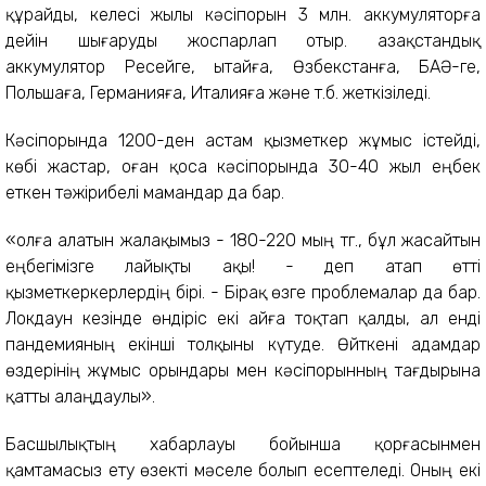
құрайды, келесі жылы кәсіпорын 3 млн. аккумуляторға
дейін шығаруды жоспарлап отыр. Қазақстандық
аккумулятор Ресейге, Қытайға, Өзбекстанға, БАӘ-ге,
Польшаға, Германияға, Италияға және т.б. жеткізіледі.
Кәсіпорында 1200-ден астам қызметкер жұмыс істейді,
көбі жастар, оған қоса кәсіпорында 30-40 жыл еңбек
еткен тәжірибелі мамандар да бар.
«Қолға алатын жалақымыз - 180-220 мың тг., бұл жасайтын
еңбегімізге лайықты ақы! - деп атап өтті
қызметкеркерлердің бірі. - Бірақ өзге проблемалар да бар.
Локдаун кезінде өндіріс екі айға тоқтап қалды, ал енді
пандемияның екінші толқыны күтуде. Өйткені адамдар
өздерінің жұмыс орындары мен кәсіпорынның тағдырына
қатты алаңдаулы».
Басшылықтың хабарлауы бойынша қорғасынмен
қамтамасыз ету өзекті мәселе болып есептеледі. Оның екі