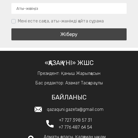
Мені есте сақта, аты-жөнімді қайта сұрама
«ҚАЗАҚ ҮНІ» ЖШС
Президент: Қаныш Жарылқасын
Бас редактор: Азамат Тасқараұлы
БАЙЛАНЫС
qazaquni.gazeta@gmail.com
+7 727 398 57 31
+7 776 487 64 54
Алматы қаласы, Қалқаман ықшам