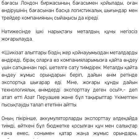
бағасы Лондон биржасының бағасымен қойылады, оған
өндірушінің бағасынан басқа логистикалық шығындар мен
трейдер компанияның сыйақысы да кіреді.
Нәтижесінде ішкі нарықтағы металдың құны негізсіз
жоғарылауда.
«Шикізат алыптары біздің жер қойнауымыздан металдарды
өндіреді, бірақ оларға өз компанияларымызға қайта өңдеу
үшін сатқаннан гөрі, шетелге сату тиімдірек. Металды қайта
өңдеу жұмыс орындарын беріп, дайын өнім ретінде
экспортқа шығарар еді. Міне, жоғары құнды дайын
технологиялық өнімдерді экспорттау деген осы!»,- деп
атап өтті Азат Перуашев және бұл тақырыптар Үкіметпен
пысықтауды талап ететінін айтты.
Оның пікірінше, аккумуляторларды экспорттау әлдеқайда
тиімді, өйткені бұл бюджетке қосылған құн мен салықтар
ғана емес, сонымен қатар жаңа жұмыс орындары,