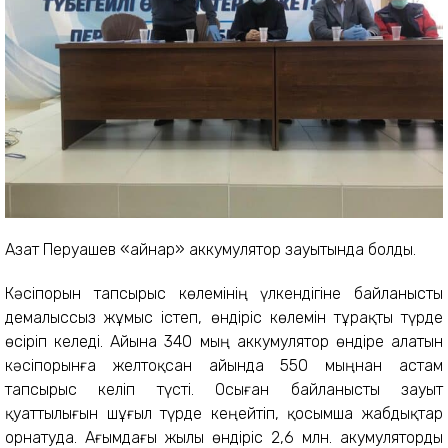
Азат Перуашев «Қайнар» аккумулятор зауытында болды.
Кәсіпорын тапсырыс көлемінің үлкендігіне байланысты
демалыссыз жұмыс істеп, өндіріс көлемін тұрақты түрде
өсіріп келеді. Айына 340 мың аккумулятор өндіре алатын
кәсіпорынға желтоқсан айында 550 мыңнан астам
тапсырыс келіп түсті. Осыған байланысты зауыт
қуаттылығын шұғыл түрде кеңейтіп, қосымша жабдықтар
орнатуда. Ағымдағы жылы өндіріс 2,6 млн. акумуляторды