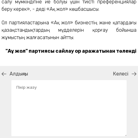
салу мүмкіндігіне ие болуы үшін тиісті преференциялар
беру керек», - деді «Ақ жол» көшбасшысы.
Ол партияластарына «Ақ жол» бизнестің және қатардағы
қазақстандықтардың мүдделерін қорғау бойынша
жұмыстың жалғасатынын айтты.
"Аұ жол" партиясы сайлау қор қаражатынан төленді
Алдыңғы
Келесі