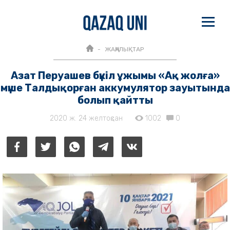
ЖАҢАЛЫҚТАР
Азат Перуашев бүкіл ұжымы «Ақ жолға»
мүше Талдықорған аккумулятор зауытында
болып қайтты
2020 ж. 24 желтоқсан
1002
0