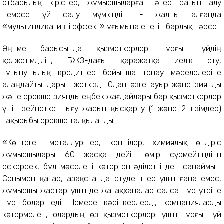
отбасылық кірістер, жұмысшыларға пәтер сатып алу
немесе үй салу мүмкіндігі - жалпы алғанда
«мультипликативті эффект» ұғымына енетін барлық нәрсе.
Әңгіме барысында қызметкерлер тұрғын үйдің
қолжетімділігі, БЖЗҚ-дағы қаражатқа иелік ету,
тұтынушылық кредиттер бойынша тонау мәселелеріне
алаңдайтындарын жеткізді. Одан өзге ауыр және зиянды
және ерекше зиянды еңбек жағдайлары бар қызметкерлер
үшін зейнетке шығу жасын қысқарту (1 және 2 тізімдер)
тақырыбы ерекше талқыланды.
«Көптеген металлургтер, кеншілер, химиялық өндіріс
жұмысшылары 60 жасқа дейін өмір сүрмейтіндігін
ескерсек, бұл мәселені көтерген әділетті деп санаймын.
Сонымен қатар, Қазақстанда студенттер үшін ғана емес,
жұмысшы жастар үшін де жатақханалар салса нұр үтсіне
нұр болар еді. Немесе кәсіпкерлерді, компанияларды
көтермелеп, олардың өз қызметкерлері үшін тұрғын үй